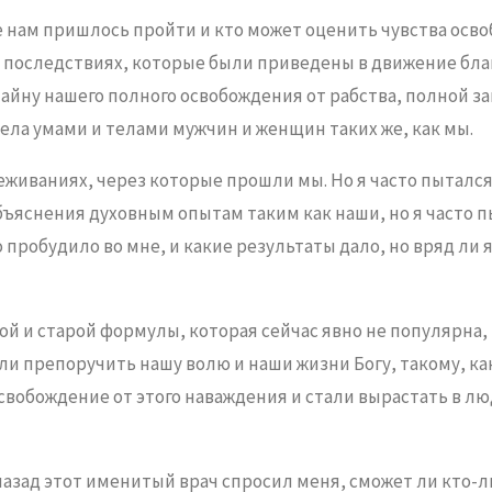
е нам пришлось пройти и кто может оценить чувства осво
х последствиях, которые были приведены в движение бл
тайну нашего полного освобождения от рабства, полной з
ела умами и телами мужчин и женщин таких же, как мы.
живаниях, через которые прошли мы. Но я часто пытался
объяснения духовным опытам таким как наши, но я часто 
о пробудило во мне, и какие результаты дало, но вряд ли 
ой и старой формулы, которая сейчас явно не популярна,
 препоручить нашу волю и наши жизни Богу, такому, как
свобождение от этого наваждения и стали вырастать в 
назад этот именитый врач спросил меня, сможет ли кто-л