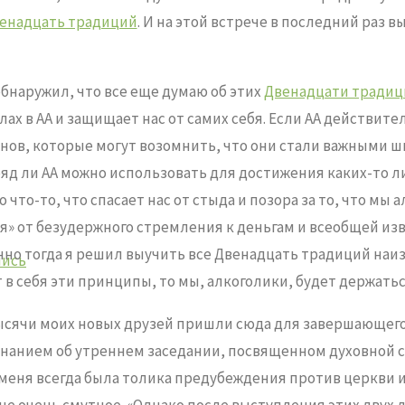
енадцать традиций
. И на этой встрече в последний раз 
обнаружил, что все еще думаю об этих
Двенадцати традиц
лах в АА и защищает нас от самих себя. Если АА действи
ранов, которые могут возомнить, что они стали важными 
вряд ли АА можно использовать для достижения каких-то 
то что-то, что спасает нас от стыда и позора за то, что 
я» от безудержного стремления к деньгам и всеобщей изве
нно тогда я решил выучить все Двенадцать традиций наизу
лись
 в себя эти принципы, то мы, алкоголики, будет держатьс
Тысячи моих новых друзей пришли сюда для завершающего
нанием об утреннем заседании, посвященном духовной с
 «У меня всегда была толика предубеждения против церкви
еще очень смутное. «Однако после выступления этих двух