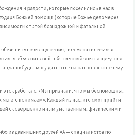
бождения и радости, которые поселились в нас в
агодаря Божьей помощи (которые Божье дело через
ависимости от этой безнадежной и фатальной
 объяснить свои ощущения, но у меня получался
пытался объяснит свой собственный опыт и преуспел
я когда-нибудь смогу дать ответы на вопросы: почему
 и это сработало. «Мы признали, что мы беспомощны,
 мы его понимаем». Каждый из нас, кто смог прийти
людей с совершенно иным умственным, физическим и
ибо из давнишних друзей АА — специалистов по