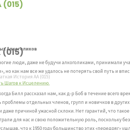
А (015)
ных Алкоголиков
 (015)
ногие люди, даже не будучи алкоголиками, принимали уча
я», но как нам все же удалось не потерять свой путь и вп
аткая История АА (015)
ть Шагов к Исцелению.
гда Билл рассказал нам, как д-р Боб в течение всего време
ь проблемы отдельных членов, групп и новичков в других 
даже причиной ужасной склоки. Нет гарантий, что такое 
грали для нас и свою положительную роль, поскольку без
 услышав, что к 1950 году большинство этих «передряг» у