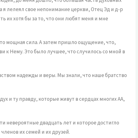
а я лелеял свое непонимание церкви, Отец Эд и д-р
ь их хотя бы за то, что они любят меня и мне
 это мощная сила. А затем пришло ощущение, что,
 к Нему. Это было лучшее, что случилось со мной в
вством надежды и веры. Мы знали, что наше братство
ух и ту правду, которые живут в сердцах многих АА,
эти невероятные двадцать лет и которое достигло
 членов их семей и их друзей.