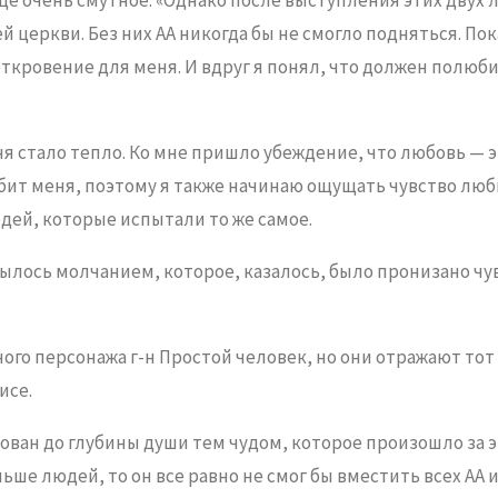
церкви. Без них АА никогда бы не смогло подняться. Пок
ткровение для меня. И вдруг я понял, что должен полюбит
меня стало тепло. Ко мне пришло убеждение, что любовь —
ит меня, поэтому я также начинаю ощущать чувство любви
юдей, которые испытали то же самое.
рылось молчанием, которое, казалось, было пронизано чу
ого персонажа г-н Простой человек, но они отражают тот д
исе.
нован до глубины души тем чудом, которое произошло за 
ьше людей, то он все равно не смог бы вместить всех АА и