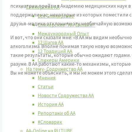
психиатрии прийти в Академию медицинских наук в Н
Спикерские АА
поддержали нас, некоторые из которых поместили свои
Все Спикерские
друзья-медики отклонили эту необычайную возможн
Спикерские “АА-Онлайн”
Международный Опыт
И вот, что они сказали мне: «В АА мы видим необыч
12 Шагов АА
алкоголизма. Вполне понимая такую новую возможно
12 Традиций АА
такие результаты, которые обычно ожидают годами. 
Спикеры Америки
разуме. В АА работают какие-то механизмы, которые 
На тему- Содружество АА
Вы не можете объяснить, и мы не можем этого сдел
Мнения
Статьи
Новости Содружества АА
История АА
Репортажи об АА
#Словарик
AA-Online на RUTUBE