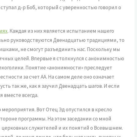
выступал д-р Боб, который с уверенностью говорил о
иях
. Каждая из них является испытанием нашего
тельно руководствуются Двенадцатью традициями, то
шишками, не смогут разъединить нас. Поскольку мы
личных целей. Впервые я столкнулся с анонимностью
мы алкоголики. Понятие «анонимности» преследует
стности за счет АА. На самом деле оно означает
сть так же, как я заучил Двенадцать шагов. И если
я вместе всегда.
 мероприятия. Вот Отец Эд опустился в кресло
тороне программы. На этом заседании со мной
 и церковных служителей и их понятий о Всевышнем.
 людей, до меня дошло, что большая часть духовных