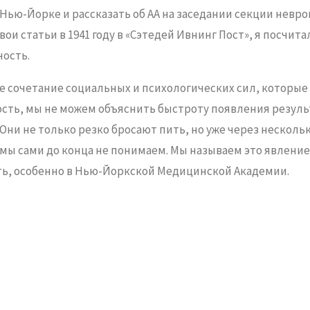
ью-Йорке и рассказать об АА на заседании секции невро
 статьи в 1941 году в «Сэтедей Ивнинг Пост», я посчитал
ость.
ное сочетание социальных и психологических сил, которы
сть, мы не можем объяснить быстроту появления результа
Они не только резко бросают пить, но уже через несколь
мы сами до конца не понимаем. Мы называем это явление «
ать, особенно в Нью-Йоркской Медицинской Академии.