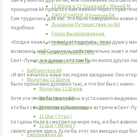
12 Шагов и 12 Традиций с Женей М.
принципов АА пришла к нам именно через служителей 
ДЖО И ЧАРЛИ. Изучение БК
Сэм трудились для нас. Это было совершенно новое о
Духовное Путешествие по БК
подобных.
Город Выздоровления.
«Когда я понял, что могу это сделать, то на душе у 
СООБЩЕСТВО ДУХА (2001)
возможно, мой Создатель действительно знает и люб
Литература АА СКАЧАТЬ
Сент-Луисе, и я думаю, что там было много других л
Брошюры АА СКАЧАТЬ
Библиотека АА
«И вот началось наше последнее заседание. Оно отк
Молитвы 12 Шагов
было пронизано духовностью, и что Бог был с нами».
Молитвы 12 Шагов
Молитвы из БК
Хотя эти слова были вложены в уста нашего выдуманн
Молитва о Бессилии.
кто был свидетелем кульминации встречи в Сент-Лу
11 Шаг ( Утро )
Со сцены Киля я смотрел на море лиц, и я был взвол
11 Шаг ( Вечер )
своего апогея здесь. Если бы этот зал вмещал еще бол
Ежедневник АА