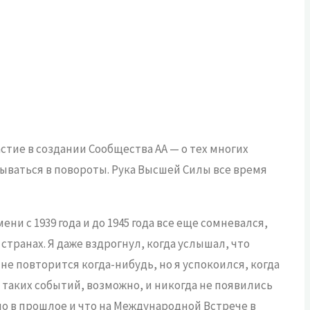
стие в создании Сообщества АА — о тех многих
исываться в повороты. Рука Высшей Силы все время
ни с 1939 года и до 1945 года все еще сомневался,
странах. Я даже вздрогнул, когда услышал, что
не повторится когда-нибудь, но я успокоился, когда
 таких событий, возможно, и никогда не появились
шло в прошлое и что на Международной Встрече в