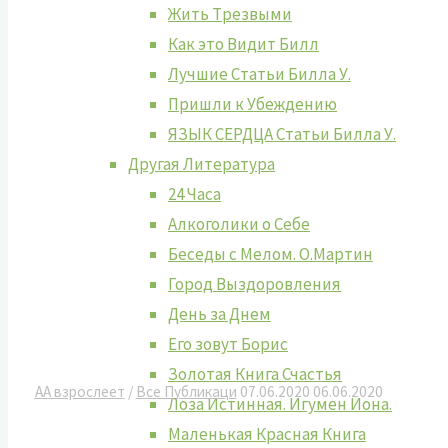
Жить Tрезвыми
Как это Видит Билл
Лучшие Cтатьи Билла У.
Пришли к Убеждению
ЯЗЫК СЕРДЦА Статьи Билла У.
Другая Литература
24 Часа
Алкоголики о Себе
Беседы с Мелом. О.Мартин
Город Выздоровления
День за Днем
Его зовут Борис
Золотая Книга Счастья
АА взрослеет
/
Все Публикаци
07.06.2020
06.06.2020
Лоза Истинная. Игумен Иона.
Маленькая Красная Книга