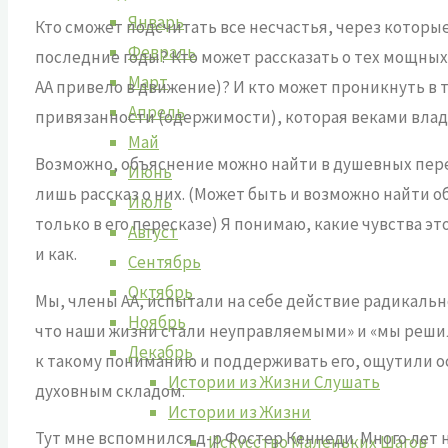
Январь
Кто сможет подсчитать все несчастья, через которы
Февраль
последние годы? Кто может рассказать о тех мощны
Март
АА привело в движение)? И кто может проникнуть в 
Апрель
привязанности (одержимости), которая веками влад
Май
Возможно, объяснение можно найти в душевных пере
Июнь
лишь рассказ о них. (Может быть и возможно найти 
Июль
только в его пересказе) Я понимаю, какие чувства эт
Август
и как.
Сентябрь
Октябрь
Мы, члены АА, испытали на себе действие радикальн
Ноябрь
что наши жизни стали неуправляемыми» и «мы решили
Декабрь
к такому пониманию и поддерживать его, ощутили о
Истории из Жизни Слушать
духовным складом.
Истории из Жизни
Тут мне вспомнился д-р Фостер Кеннеди. Много лет 
Искусство Маленьких Шагов