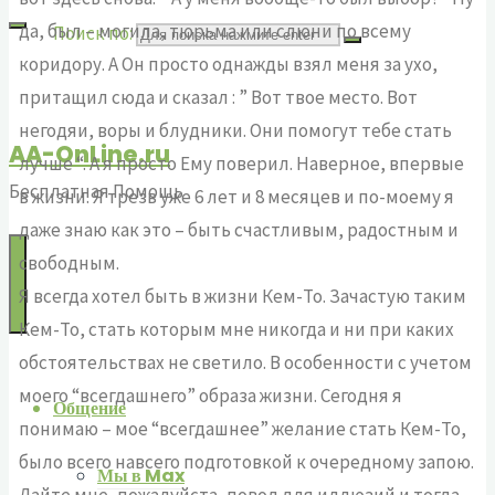
да, был – могила, тюрьма или слюни по всему
Поиск по:
коридору. А Он просто однажды взял меня за ухо,
притащил сюда и сказал : ” Вот твое место. Вот
негодяи, воры и блудники. Они помогут тебе стать
AA-OnLine.ru
лучше “. А я просто Ему поверил. Наверное, впервые
Бесплатная Помощь
в жизни. Я трезв уже 6 лет и 8 месяцев и по-моему я
даже знаю как это – быть счастливым, радостным и
свободным.
Я всегда хотел быть в жизни Кем-То. Зачастую таким
Кем-То, стать которым мне никогда и ни при каких
обстоятельствах не светило. В особенности с учетом
моего “всегдашнего” образа жизни. Сегодня я
Общение
понимаю – мое “всегдашнее” желание стать Кем-То,
было всего навсего подготовкой к очередному запою.
Мы в Max
Дайте мне, пожалуйста, повод для иллюзий и тогда