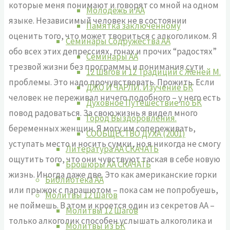
которые меня понимают и говорят со мной на одном
Молодёжь и АА
языке. Независимый человек не в состоянии
Памятка заключённому
оценить того, что может твориться с алкоголиком. Я
Семинары Содружества АА
обо всех этих депрессиях, гонах и прочих “радостях”
Семинары АА
трезвой жизни без программы и понимания сути
12 Шагов и 12 Традиций с Женей М.
проблемы. Это надо прочувствовать. Прожить. Если
ДЖО И ЧАРЛИ. Изучение БК
человек не переживал ничего подобного – у него есть
Духовное Путешествие по БК
повод радоваться. За свою жизнь я видел много
Город Выздоровления.
беременных женщин. Я могу им сопереживать,
СООБЩЕСТВО ДУХА (2001)
уступать место и носить сумки, но я никогда не смогу
Литература АА СКАЧАТЬ
ощутить того, что они чувствуют таская в себе новую
Брошюры АА СКАЧАТЬ
жизнь. Иногда даже две. Это как американские горки
Библиотека АА
или прыжок с парашютом – пока сам не попробуешь,
Молитвы 12 Шагов
не поймешь. В этом и кроется один из секретов АА –
Молитвы 12 Шагов
только алкоголик способен услышать алкоголика и
Молитвы из БК