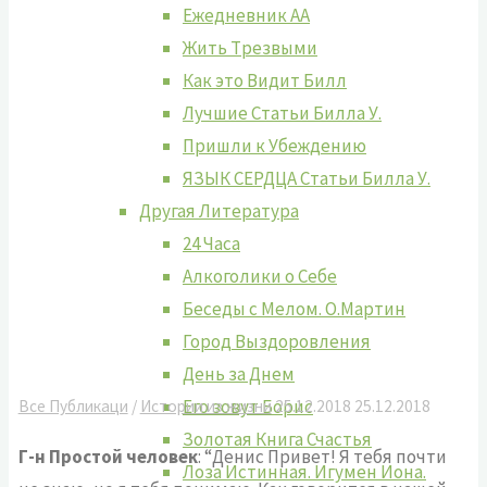
Ежедневник АА
Жить Tрезвыми
Как это Видит Билл
Лучшие Cтатьи Билла У.
Пришли к Убеждению
ЯЗЫК СЕРДЦА Статьи Билла У.
Другая Литература
24 Часа
Алкоголики о Себе
Беседы с Мелом. О.Мартин
Город Выздоровления
День за Днем
Его зовут Борис
Все Публикаци
/
Истории из жизни
25.12.2018
25.12.2018
Золотая Книга Счастья
Г-н Простой человек
: “Денис Привет! Я тебя почти
Лоза Истинная. Игумен Иона.