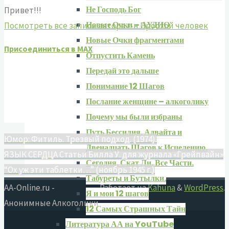
Не Господь Бог
Привет!!!
Новые Очки – АУДИО
Посмотреть все записи автора г-н Простой человек
Новые Очки фрагментами
Присоединиться в MAX
Отпустить Камень
Передай это дальше
Понимание 12 Шагов
Послание женщине – алкоголику
Почему мы были избраны
Путь Бессилия. Адвайта и
Юмор: Фитиль. Трезвый подход. (1974).
Двенадцать Шагов к Исцелению.
ЯЗЫК СЕРДЦА Статьи Билла У. для журнала «Грейпвайн»
Сегодня. Скат Ли. Все Части.
“Ох уж эти таблетки…” (ноябрь 1945 г.)
Табуреты и Бутылки.
AA-Online.ru -
Работает на
Kahuna
&
WordPress
.
Я и мои 12 шагов
Анонимные Алкоголики
12 Самых Страшных Тайн
Литература АА на YouTube