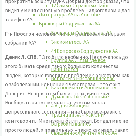
прекратить всю эту муку. Добрый доктор сказал, что
12 Самых Страшных Тайн
видит у меня основную проблему – алкоголизм и дал
Литература АА на YouTube
телефон АА.
Брошюры Содружества АА
Брошюры Содружества АА
Г-н Простой человек
: Что ты чувствовал на первом
Знакомьтесь: АА
собрании АА?
44 Вопроса о Содружестве АА
Денис Л. СПб.
” Это было необычно. Не случалось до
Группа АА …там где все
этого бывать среди такого большого количества
начинается
людей, которые говорят о проблеме с алкоголем как
Вопросы о Наставничестве
о заболевании. Единение я чувствовал – это факт.
Как понимать Анонимность
Доверие. Но при этом был и страх, и интерес.
Думаешь Ты Особенный?
Вообще-то на тот момент – с учетом моего
А.А. для Женщин
депрессивного состояния – мне было все-равно с
Традиции АА – Как Они
кем говорить. Мне нужны были люди. Бог дал мне не
Вырабатывались
просто людей, а правильных – таких как надо, таких
Священнослужителям об АА