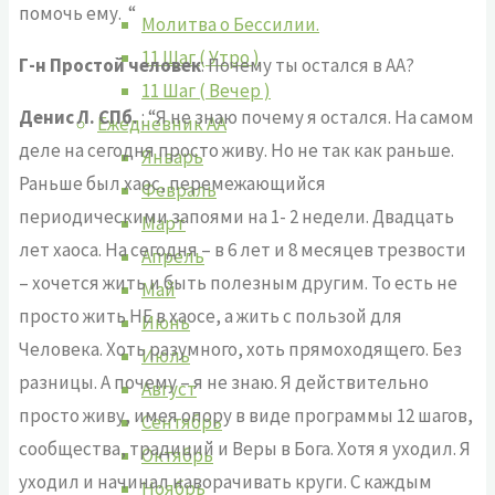
помочь ему. “
Молитва о Бессилии.
11 Шаг ( Утро )
Г-н Простой человек
: Почему ты остался в АА?
11 Шаг ( Вечер )
Денис Л. СПб.
: “Я не знаю почему я остался. На самом
Ежедневник АА
деле на сегодня просто живу. Но не так как раньше.
Январь
Раньше был хаос, перемежающийся
Февраль
периодическими запоями на 1- 2 недели. Двадцать
Март
лет хаоса. На сегодня – в 6 лет и 8 месяцев трезвости
Апрель
– хочется жить и быть полезным другим. То есть не
Май
просто жить НЕ в хаосе, а жить с пользой для
Июнь
Человека. Хоть разумного, хоть прямоходящего. Без
Июль
разницы. А почему – я не знаю. Я действительно
Август
просто живу, имея опору в виде программы 12 шагов,
Сентябрь
сообщества, традиций и Веры в Бога. Хотя я уходил. Я
Октябрь
уходил и начинал наворачивать круги. С каждым
Ноябрь