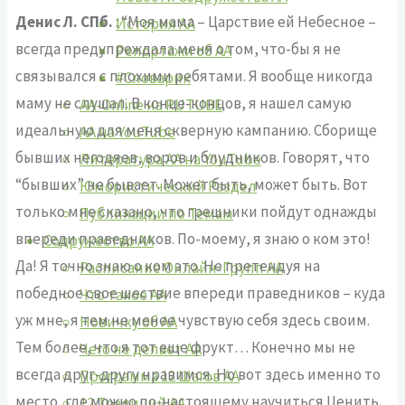
Денис Л. СПб.
: “Моя мама – Царствие ей Небесное –
История АА
всегда предупреждала меня о том, что-бы я не
Репортажи об АА
связывался с плохими ребятами. Я вообще никогда
#Словарик
маму не слушал. В конце-концов, я нашел самую
AA-Online на RUTUBE
идеальную для меня скверную кампанию. Сборище
АA на YouTube
бывших негодяев, воров и блудников. Говорят, что
Литература АА на YouTube
“бывших” не бывает. Может быть, может быть. Вот
Юмористический Раздел
только мне сказано, что грешники пойдут однажды
Публикации по Темам
впереди праведников. По-моему, я знаю о ком это!
Содружество АА
Да! Я точно знаю о ком это. Не претендуя на
Расписание Онлайн-Групп АА
победное свое шествие впереди праведников – куда
Что такое АА
уж мне, я тем не менее чувствую себя здесь своим.
Новичку об АА
Тем более, что я тот еще фрукт… Конечно мы не
Чего не делает АА
всегда друг-другу нравимся. Но вот здесь именно то
Программа 12 Шагов АА
место, где можно по-настоящему научиться Ценить,
12 Традиций АА