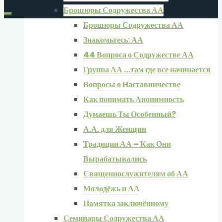
Брошюры Содружества АА
Брошюры Содружества АА
Знакомьтесь: АА
44 Вопроса о Содружестве АА
Группа АА …там где все начинается
Вопросы о Наставничестве
Как понимать Анонимность
Думаешь Ты Особенный?
А.А. для Женщин
Традиции АА – Как Они
Вырабатывались
Священнослужителям об АА
Молодёжь и АА
Памятка заключённому
Семинары Содружества АА