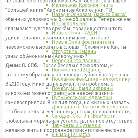
не знаю, но я тебя понимаю. Как говорится в нашей
Маленькая Красная Книга
“Большей книге” Анонимные Алкоголики. ” В
Назад к Основам (Back to Basics)
обычных условиях мы бы не общались. Теперь же нас
Не Господь Бог
связывают чувства дружбы, товарищества и того
Новые Очки – АУДИО
удивительного взаимопонимания, которое
Новые Очки фрагментами
невозможно выразить в словах. ” Скажи мне Как ты
Отпустить Камень
узнал об Анонимных Алкоголиках?”
Передай это дальше
Денис Л. СПб.
.: После беседы с психологом, к
Понимание 12 Шагов
которому обратился по поводу глубокой депрессии.
Послание женщине – алкоголику
В 2010 году. Никогда не думал, что проблема с
Почему мы были избраны
алкоголем может отражаться на всей жизни и
Путь Бессилия. Адвайта и
самовосприятии. Я не пил тогда, но жизнью назвать
Двенадцать Шагов к Исцелению.
это было нельзя. Бессонница, страх, подавленность,
Сегодня. Скат Ли. Все Части.
глобальная моральная усталость, полное отсутствие
Табуреты и Бутылки.
желания жить и постоянное присутствие желания
Я и мои 12 шагов