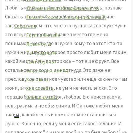
Любить и Уважать. Так и живу. Служу, учусь, познаю.
12 Принципов Обслуживания АА
Сказать что это часть моей жизни? Или красиво
Гимн АА России ( не официальный)
завернуть о том, что мне это нужно как воздух? Чушь
Собрания
это все, если честно. Я нашел место где меня
Группа Онлайн
понимают, место где я нужен кому-то а этот кто-то
Преамбула
нужен мне, место которое просто любит меня таким
7-я Традиция
какой я есть. А я – повторюсь – тот еще фрукт. Все
Сайт Группы
остальное приходит из ниоткуда. Это даже не
Свидетельство АА
пресловутое ответное чувство или еще какие-то там
Контакты
нюни, это не совесть, не ум и не честь эпохи. Это
Карта Сайта
гораздо больше – это Бог. Любовь Его неиссякаема,
Войти на сайт
невыразима и не объяснима. И Он тоже любит меня
таким, какой я есть и помогает мне становиться
лучше. Конечно, если у меня есть такое желание. И
вот здесь снова: ” А у меня вообще-то был выбор?” Ну