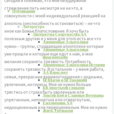
Сегодня я понимаю, что мое безудержное
стремление пить несмотря ни на что, в
Публикации
совокупности с моей индивидуальной реакцией на
алкоголь (неспособность остановиться) – ни что
Литература
иное как Божье благословение. Я хочу быть
Литература Содружества АА
полезным другим и у меня для этого есть все что
Анонимные Алкоголики
нужно – группы, страдающие алкоголики которые
Анонимные Алкоголики
уже пришли и которые еще идут к нам, и мое
фрагментами
желание сохранять трезвость. Потребность
Анонимные Алкоголики Истории
сохранять трезвость. В остальном – у меня работа,
АА Взрослеет
семья, прекрасные взаимоотношения с родными,
12 Шагов и 12 Традиций
увлечения, интересы. Мне не нужно больше
БК простыми словами
трястись от страха быть уволенным или
Доктор Боб и Славные Ветераны
упрятанным, непонятым или отвергнутым,
Ежедневник АА
недооцененным или переоцененным. Мне не нужно
Жить Tрезвыми