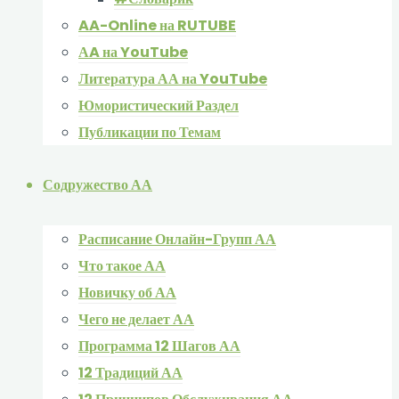
AA-Online на RUTUBE
АA на YouTube
Литература АА на YouTube
Юмористический Раздел
Публикации по Темам
Содружество АА
Расписание Онлайн-Групп АА
Что такое АА
Новичку об АА
Чего не делает АА
Программа 12 Шагов АА
12 Традиций АА