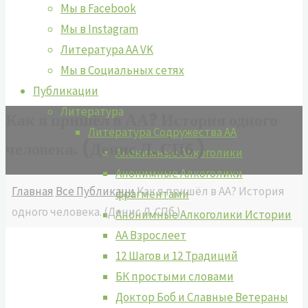
Мы в Facebook
Мы в Instagram
Литература АА VK
Мы в Социальных сетях
Публикации
Литература
Как я пришёл в АА? История одного
Литература Содружества АА
человека. (Денис Л. СПб )
Анонимные Алкоголики
Анонимные Алкоголики
Главная
Все Публикаци
Как я пришёл в АА? История
фрагментами
одного человека. (Денис Л. СПб )
Анонимные Алкоголики Истории
АА Взрослеет
12 Шагов и 12 Традиций
БК простыми словами
Доктор Боб и Славные Ветераны