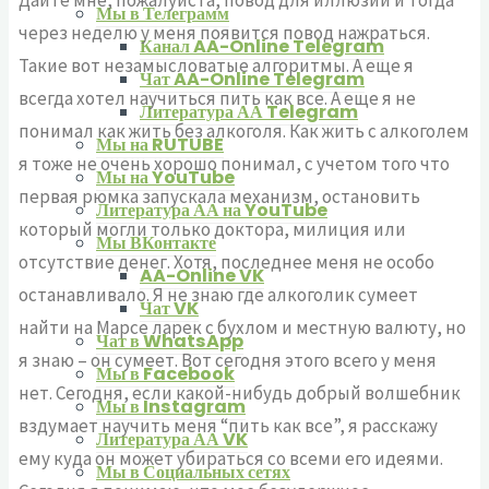
Мы в Телеграмм
через неделю у меня появится повод нажраться.
Канал AA-Online Telegram
Такие вот незамысловатые алгоритмы. А еще я
Чат AA-Online Telegram
всегда хотел научиться пить как все. А еще я не
Литература АА Telegram
понимал как жить без алкоголя. Как жить с алкоголем
Мы на RUTUBE
я тоже не очень хорошо понимал, с учетом того что
Мы на YouTube
первая рюмка запускала механизм, остановить
Литература АА на YouTube
который могли только доктора, милиция или
Мы ВКонтакте
отсутствие денег. Хотя, последнее меня не особо
AA-Online VK
останавливало. Я не знаю где алкоголик сумеет
Чат VK
найти на Марсе ларек с бухлом и местную валюту, но
Чат в WhatsApp
я знаю – он сумеет. Вот сегодня этого всего у меня
Мы в Facebook
нет. Сегодня, если какой-нибудь добрый волшебник
Мы в Instagram
вздумает научить меня “пить как все”, я расскажу
Литература АА VK
ему куда он может убираться со всеми его идеями.
Мы в Социальных сетях