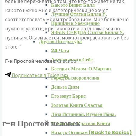
больше переживать о том, что кто-то живет не так,
Как это Видит Билл
как это нужно мне и категорически не хочет
Лучшие Cтатьи Билла У.
соответствовать моим требованиям. Мне больше не
Пришли к Убеждению
нужно осуждать, критиковать и раздражаться по
ЯЗЫК СЕРДЦА Статьи Билла У.
пустякам. Оказывается, можно прекрасно жить и без
Другая Литература
этого. “
24 Часа
Алкоголики о Себе
Г-н Простой человек
: Спасибо!
Беседы с Мелом. О.Мартин
Подписаться в Telegram
Город Выздоровления
День за Днем
Его зовут Борис
Золотая Книга Счастья
Лоза Истинная. Игумен Иона.
г-н Простой человек
Маленькая Красная Книга
Назад к Основам (Back to Basics)