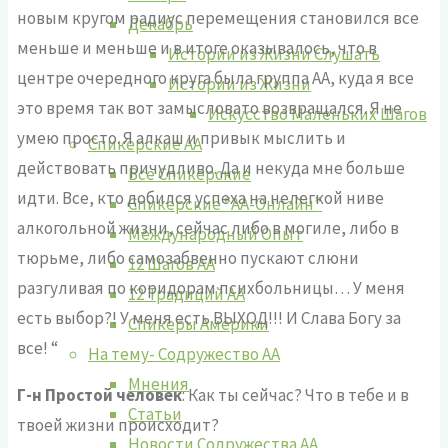
новым кругом радиус перемещения становился все
Декабрь
меньше и меньше и в итоге оказывалось, что в
Истории из Жизни Слушать
центре очередного круга была группа АА, куда я все
Истории из Жизни
это время так вот замысловато возвращался. Я не
Искусство Маленьких Шагов
умею просто. Я алкаш и привык мыслить и
Спикерские АА
действовать причудливо. Да и некуда мне больше
Все Спикерские
идти. Все, кто добился успеха на нелегкой ниве
Спикерские “АА-Онлайн”
алкогольной жизни, сейчас либо в могиле, либо в
Международный Опыт
тюрьме, либо самозабвенно пускают слюни
12 Шагов АА
разгуливая по коридорам психбольницы… У меня
12 Традиций АА
есть выбор?! У меня есть ВЫХОД!!! И Слава Богу за
Спикеры Америки
все! “
На тему- Содружество АА
Мнения
Г-н Простой человек
: Как ты сейчас? Что в тебе и в
Статьи
твоей жизни происходит?
Новости Содружества АА