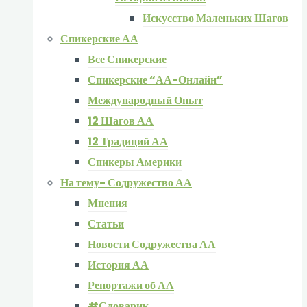
Искусство Маленьких Шагов
Спикерские АА
Все Спикерские
Спикерские “АА-Онлайн”
Международный Опыт
12 Шагов АА
12 Традиций АА
Спикеры Америки
На тему- Содружество АА
Мнения
Статьи
Новости Содружества АА
История АА
Репортажи об АА
#Словарик