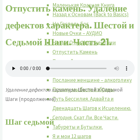
Маленькая Красная Книга
Отпустить камень. Удаление
Назад к Основам (Back to Basics)
дефектов характера. Шестой и
Не Господь Бог
Новые Очки – АУДИО
Седьмой Шаги. Часть 21.
Новые Очки фрагментами
Отпустить Камень
Передай это дальше
Понимание 12 Шагов
Послание женщине – алкоголику
Почему мы были избраны
Удаление дефектов характера.
Шестой и Седьмой
Путь Бессилия. Адвайта и
Шаги (продолжение)
Двенадцать Шагов к Исцелению.
Сегодня. Скат Ли. Все Части.
Шаг седьмой
Табуреты и Бутылки.
Я и мои 12 шагов