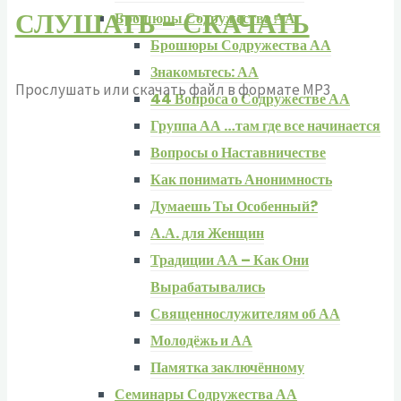
СЛУШАТЬ - СКАЧАТЬ
Брошюры Содружества АА
Брошюры Содружества АА
Знакомьтесь: АА
Прослушать или скачать файл в формате MP3
44 Вопроса о Содружестве АА
Группа АА …там где все начинается
Вопросы о Наставничестве
Как понимать Анонимность
Думаешь Ты Особенный?
А.А. для Женщин
Традиции АА – Как Они
Вырабатывались
Священнослужителям об АА
Молодёжь и АА
Памятка заключённому
Семинары Содружества АА