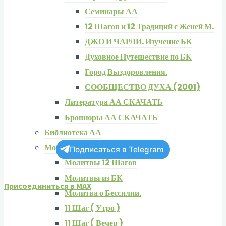
Семинары АА
12 Шагов и 12 Традиций с Женей М.
ДЖО И ЧАРЛИ. Изучение БК
Духовное Путешествие по БК
Город Выздоровления.
СООБЩЕСТВО ДУХА (2001)
Литература АА СКАЧАТЬ
Брошюры АА СКАЧАТЬ
Библиотека АА
Молитвы 12 Шагов
Подписаться в Telegram
Молитвы 12 Шагов
Молитвы из БК
Присоединиться в MAX
Молитва о Бессилии.
11 Шаг ( Утро )
11 Шаг ( Вечер )