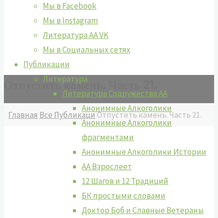
Мы в Facebook
Мы в Instagram
Литература АА VK
Мы в Социальных сетях
Публикации
Литература
Отпустить камень. Часть 21.
Литература Содружества АА
Анонимные Алкоголики
Главная
Все Публикаци
Отпустить камень. Часть 21.
Анонимные Алкоголики
фрагментами
Анонимные Алкоголики Истории
АА Взрослеет
12 Шагов и 12 Традиций
БК простыми словами
Доктор Боб и Славные Ветераны