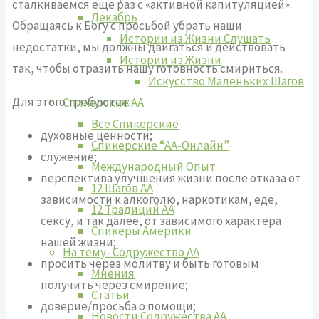
сталкиваемся еще раз с «активной капитуляцией».
Декабрь
Обращаясь к Богу с просьбой убрать наши
Истории из Жизни Слушать
недостатки, мы должны двигаться и действовать
Истории из Жизни
так, чтобы отразить нашу готовность смириться.
Искусство Маленьких Шагов
Для этого требуются:
Спикерские АА
Все Спикерские
духовные ценности;
Спикерские “АА-Онлайн”
служение;
Международный Опыт
перспектива улучшения жизни после отказа от
12 Шагов АА
зависимости к алкоголю, наркотикам, еде,
12 Традиций АА
сексу, и так далее, от зависимого характера
Спикеры Америки
нашей жизни;
На тему- Содружество АА
просить через молитву и быть готовым
Мнения
получить через смирение;
Статьи
доверие/просьба о помощи;
Новости Содружества АА