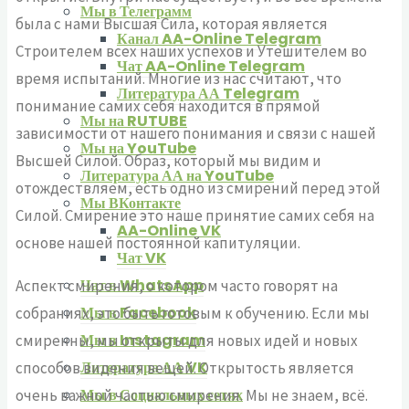
Мы в Телеграмм
была с нами Высшая Сила, которая является
Канал AA-Online Telegram
Строителем всех наших успехов и Утешителем во
Чат AA-Online Telegram
время испытаний. Многие из нас считают, что
Литература АА Telegram
понимание самих себя находится в прямой
Мы на RUTUBE
зависимости от нашего понимания и связи с нашей
Мы на YouTube
Высшей Силой. Образ, который мы видим и
Литература АА на YouTube
отождествляем, есть одно из смирений перед этой
Мы ВКонтакте
Силой. Смирение это наше принятие самих себя на
AA-Online VK
основе нашей постоянной капитуляции.
Чат VK
Чат в WhatsApp
Аспект смирения, о котором часто говорят на
Мы в Facebook
собраниях, это быть готовым к обучению. Если мы
Мы в Instagram
смиренны, мы открыты для новых идей и новых
Литература АА VK
способов видения вещей. Открытость является
Мы в Социальных сетях
очень важной частью смирения. Мы не знаем, всё.