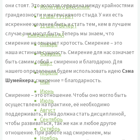
они стоят. Это золотая середина между крайностями
Молитва о Бессилии.
грандиозности и интенсивного стыда. У них есть
11 Шаг ( Утро )
искреннее желание быть и стать тем, кем в лучшем
11 Шаг ( Вечер )
случае они могут быть. Теперь мы знаем, что
Ежедневник АА
смирение не означает кротость. Смирение – это
Январь
наша истинная сущность. Смирение для нас означает
Февраль
быть самим собой – смиренно и благодарно. Для
Март
нашего определения будем использовать идею
Сэма
Апрель
Шумейкера
: смирение = благодарность.
Май
Июнь
Смирение – это отношение. Чтобы оно могло быть
Июль
осуществлено на практике, её необходимо
Август
поддерживать, и она должна стать дисциплиной,
Сентябрь
чтобы развиваться, так же как и любое другое
Октябрь
отношение. При работе над смирением, мы
Ноябрь