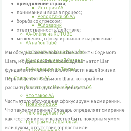
преодоление страха
;
История АА
понимание и вера в процесс;
Репортажи об АА
борьба со стрессом;
#Словарик
ответственность/действие;
AA-Online на RUTUBE
мышление, сфокусированное на решение.
АA на YouTube
Литература АА на YouTube
Мы обсудим вышеупомянутые аспекты Седьмого
Юмористический Раздел
Шага, и будем искать способ сделать этот Шаг
Публикации по Темам
фундаментом для остальной части нашей жизни.
Содружество АА
Первый аспект Седьмого Шага, который мы
Расписание Онлайн-Групп АА
рассмотрим это духовные ценности.
Что такое АА
Часть этого обсуждения сфокусируем на смирении.
Новичку об АА
Что такое смирение? Словарь определяет смирение
Чего не делает АА
как «состояние или качество быть покорным умом
Программа 12 Шагов АА
или духом, отсутствие гордости или
12 Традиций АА