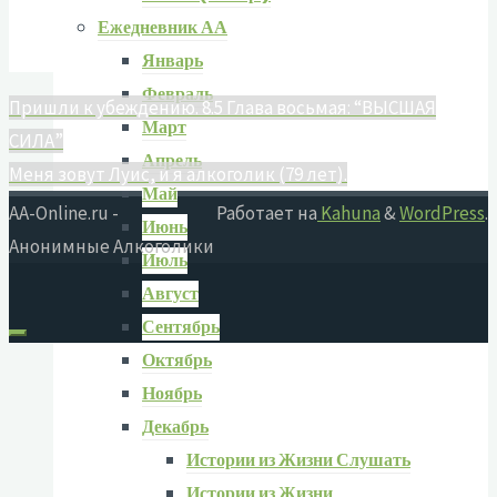
Ежедневник АА
Январь
Февраль
Пришли к убеждению. 8.5 Глава восьмая: “ВЫСШАЯ
Март
СИЛА”
Апрель
Меня зовут Луис, и я алкоголик (79 лет).
Май
AA-Online.ru -
Работает на
Kahuna
&
WordPress
.
Июнь
Анонимные Алкоголики
Июль
Август
Сентябрь
Октябрь
Ноябрь
Декабрь
Истории из Жизни Слушать
Истории из Жизни