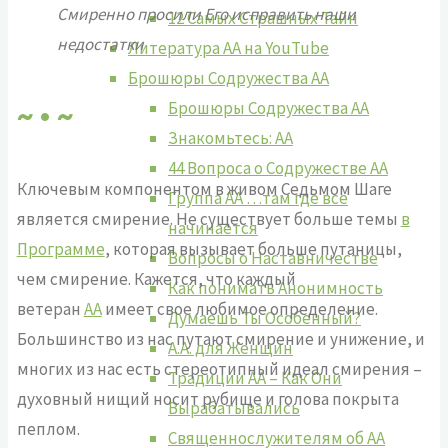
Смиренно просили Его исправить наши
12 Самых Страшных Тайн
недостатки
Литература АА на YouTube
Брошюры Содружества АА
Брошюры Содружества АА
~ • ~
Знакомьтесь: АА
44 Вопроса о Содружестве АА
Ключевым компонентом в живом Седьмом Шаге
Группа АА …там где все
является смирение. Не существует больше темы
в
начинается
Программе
, которая вызывает больше путаницы,
Вопросы о Наставничестве
чем смирение. Кажется, что каждый
Как понимать Анонимность
ветеран
АА
имеет свое любимое определение.
Думаешь Ты Особенный?
Большинство из нас путают смирение и унижение, и
А.А. для Женщин
многих из нас есть стереотипный идеал смирения –
Традиции АА – Как Они
духовный нищий носит рубище и голова покрыта
Вырабатывались
пеплом.
Священнослужителям об АА