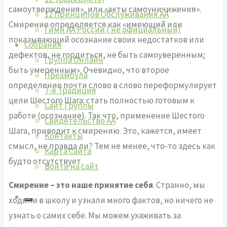
самоутверждения», или «акты самоуничижения».
12 Принципов Обслуживания АА
Смирение определяется как «имеющий или
Гимн АА России ( не официальный)
показывающий осознание своих недостатков или
Собрания
дефектов, не гордиться, не быть самоуверенным;
Группа Онлайн
быть умеренным». Очевидно, что второе
Преамбула
определение почти слово в слово переформулирует
7-я Традиция
цели Шестого Шага: стать полностью готовым к
Сайт Группы
работе (осознание). Так что, применение Шестого
Свидетельство АА
Шага, приводит к смирению. Это, кажется, имеет
Контакты
смысл, не правда ли? Тем не менее, что-то здесь как
Карта Сайта
будто отсутствует.
Войти на сайт
Смирение – это наше принятие себя
. Странно, мы
ходили в школу и узнали много фактов, но ничего не
узнать о самих себе. Мы можем ухаживать за