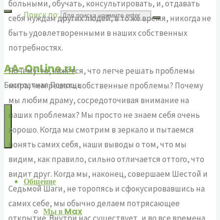
больными, обучать, консультировать, и, отдавать
Поиск по:
себя нуждам других людей, в то же время, никогда не
быть удовлетворенными в наших собственных
потребностях.
AA-OnLine.ru
Почему-то, кажется, что легче решать проблемы
Бесплатная Помощь
мира, чем решать собственные проблемы? Почему
мы любим драму, сосредоточивая внимание на
наших проблемах? Мы просто не знаем себя очень
хорошо. Когда мы смотрим в зеркало и пытаемся
понять самих себя, наши выводы о том, что мы
видим, как правило, сильно отличается оттого, что
видит друг. Когда мы, наконец, совершаем Шестой и
Общение
Седьмой Шаги, не торопясь и сфокусировавшись на
самих себе, мы обычно делаем потрясающее
Мы в Max
открытие. Внутри нас существует, и во все времена