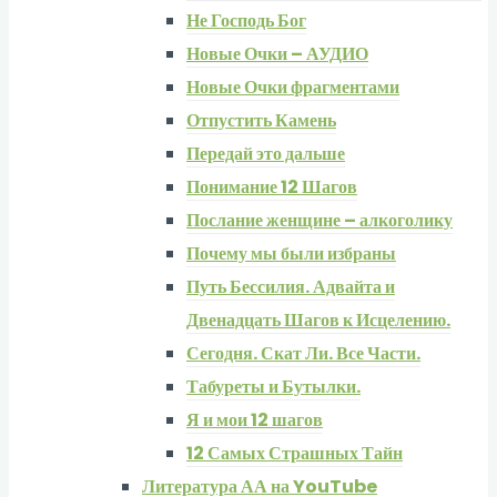
Не Господь Бог
Новые Очки – АУДИО
Новые Очки фрагментами
Отпустить Камень
Передай это дальше
Понимание 12 Шагов
Послание женщине – алкоголику
Почему мы были избраны
Путь Бессилия. Адвайта и
Двенадцать Шагов к Исцелению.
Сегодня. Скат Ли. Все Части.
Табуреты и Бутылки.
Я и мои 12 шагов
12 Самых Страшных Тайн
Литература АА на YouTube