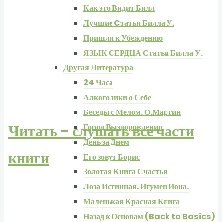
Как это Видит Билл
Лучшие Cтатьи Билла У.
Пришли к Убеждению
ЯЗЫК СЕРДЦА Статьи Билла У.
Другая Литература
24 Часа
Алкоголики о Себе
Беседы с Мелом. О.Мартин
Читать - слушать все части
Город Выздоровления
День за Днем
книги
Его зовут Борис
Золотая Книга Счастья
Лоза Истинная. Игумен Иона.
Маленькая Красная Книга
Назад к Основам (Back to Basics)