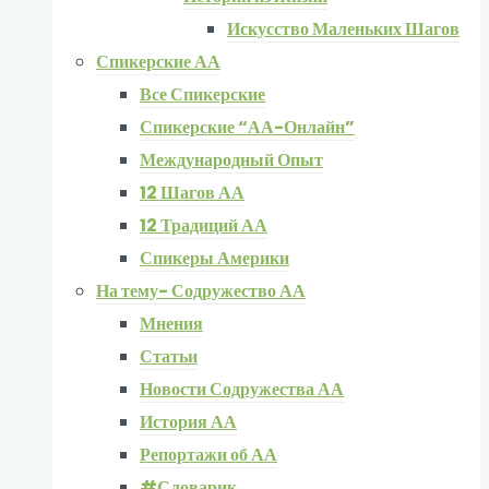
Искусство Маленьких Шагов
Спикерские АА
Все Спикерские
Спикерские “АА-Онлайн”
Международный Опыт
12 Шагов АА
12 Традиций АА
Спикеры Америки
На тему- Содружество АА
Мнения
Статьи
Новости Содружества АА
История АА
Репортажи об АА
#Словарик