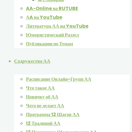
AA-Online на RUTUBE
АA на YouTube
Литература АА на YouTube
Юмористический Раздел
Публикации по Темам
Содружество АА
Расписание Онлайн-Групп АА
Что такое АА
Новичку об АА
Чего не делает АА
Программа 12 Шагов АА
12 Традиций АА