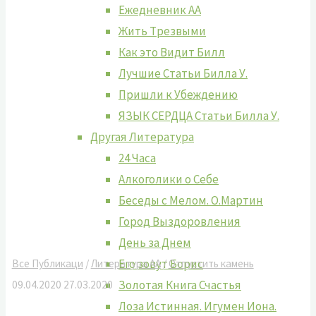
Ежедневник АА
Жить Tрезвыми
Как это Видит Билл
Лучшие Cтатьи Билла У.
Пришли к Убеждению
ЯЗЫК СЕРДЦА Статьи Билла У.
Другая Литература
24 Часа
Алкоголики о Себе
Беседы с Мелом. О.Мартин
Город Выздоровления
День за Днем
Его зовут Борис
Все Публикаци
/
Литература АА
/
Отпустить камень
Золотая Книга Счастья
09.04.2020
27.03.2020
Лоза Истинная. Игумен Иона.