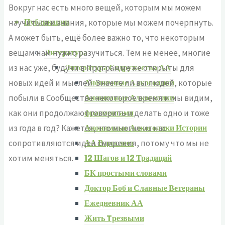
Вокруг нас есть много вещей, которым мы можем
Публикации
научиться и знания, которые мы можем почерпнуть.
А может быть, ещё более важно то, что некоторым
Литература
вещам нам нужно разучиться. Тем не менее, многие
Литература Содружества АА
из нас уже, будучи в Программе не открыты для
Анонимные Алкоголики
новых идей и мыслей. Знаете ли вы людей, которые
Анонимные Алкоголики
побыли в Сообществе некоторое время и мы видим,
фрагментами
как они продолжают говорить и делать одно и тоже
Анонимные Алкоголики Истории
из года в год? Кажется, что многие из нас
АА Взрослеет
сопротивляются идеи смирения, потому что мы не
12 Шагов и 12 Традиций
хотим меняться.
БК простыми словами
Доктор Боб и Славные Ветераны
Ежедневник АА
Жить Tрезвыми