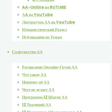
AA-Online на RUTUBE
АA на YouTube
Литература АА на YouTube
Юмористический Раздел
Публикации по Темам
Содружество АА
Расписание Онлайн-Групп АА
Что такое АА
Новичку об АА
Чего не делает АА
Программа 12 Шагов АА
12 Традиций АА