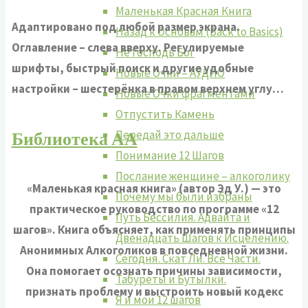
Маленькая Красная Книга
Адаптировано под любой размер экрана.
Назад к Основам (Back to Basics)
Оглавление – слева вверху. Регулируемые
Не Господь Бог
шрифты, быстрый поиск и другие удобные
Новые Очки – АУДИО
настройки – шестерёнка в правом верхнем углу…
Новые Очки фрагментами
Отпустить Камень
Библиотека АА
Передай это дальше
Понимание 12 Шагов
Послание женщине – алкоголику
«Маленькая красная книга» (автор Эд У.) — это
Почему мы были избраны
практическое руководство по программе «12
Путь Бессилия. Адвайта и
шагов». Книга объясняет, как применять принципы
Двенадцать Шагов к Исцелению.
Анонимных Алкоголиков в повседневной жизни.
Сегодня. Скат Ли. Все Части.
Она помогает осознать причины зависимости,
Табуреты и Бутылки.
признать проблему и выстроить новый кодекс
Я и мои 12 шагов