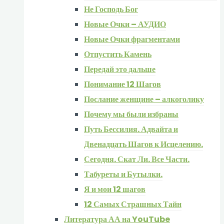
Не Господь Бог
Новые Очки – АУДИО
Новые Очки фрагментами
Отпустить Камень
Передай это дальше
Понимание 12 Шагов
Послание женщине – алкоголику
Почему мы были избраны
Путь Бессилия. Адвайта и
Двенадцать Шагов к Исцелению.
Сегодня. Скат Ли. Все Части.
Табуреты и Бутылки.
Я и мои 12 шагов
12 Самых Страшных Тайн
Литература АА на YouTube