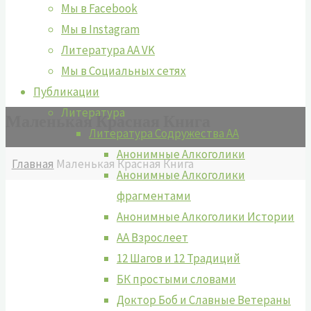
Мы в Facebook
Мы в Instagram
Литература АА VK
Мы в Социальных сетях
Публикации
Литература
Маленькая Красная Книга
Литература Содружества АА
Анонимные Алкоголики
Главная
Маленькая Красная Книга
Анонимные Алкоголики
фрагментами
Анонимные Алкоголики Истории
АА Взрослеет
12 Шагов и 12 Традиций
БК простыми словами
Доктор Боб и Славные Ветераны