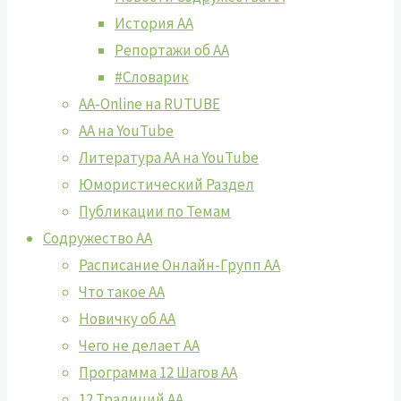
История АА
Репортажи об АА
#Словарик
AA-Online на RUTUBE
АA на YouTube
Литература АА на YouTube
Юмористический Раздел
Публикации по Темам
Содружество АА
Расписание Онлайн-Групп АА
Что такое АА
Новичку об АА
Чего не делает АА
Программа 12 Шагов АА
12 Традиций АА