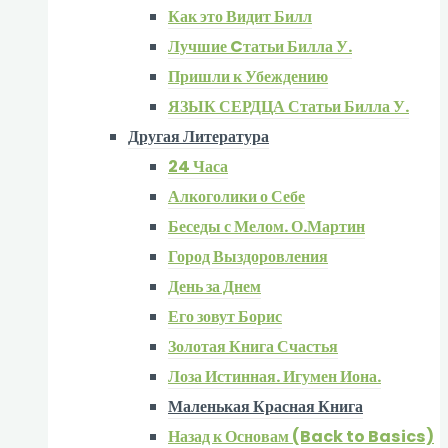
Как это Видит Билл
Лучшие Cтатьи Билла У.
Пришли к Убеждению
ЯЗЫК СЕРДЦА Статьи Билла У.
Другая Литература
24 Часа
Алкоголики о Себе
Беседы с Мелом. О.Мартин
Город Выздоровления
День за Днем
Его зовут Борис
Золотая Книга Счастья
Лоза Истинная. Игумен Иона.
Маленькая Красная Книга
Назад к Основам (Back to Basics)