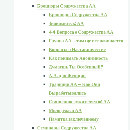
Брошюры Содружества АА
Брошюры Содружества АА
Знакомьтесь: АА
44 Вопроса о Содружестве АА
Группа АА …там где все начинается
Вопросы о Наставничестве
Как понимать Анонимность
Думаешь Ты Особенный?
А.А. для Женщин
Традиции АА – Как Они
Вырабатывались
Священнослужителям об АА
Молодёжь и АА
Памятка заключённому
Семинары Содружества АА