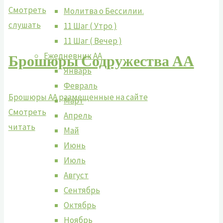
Смотреть
Молитва о Бессилии.
слушать
11 Шаг ( Утро )
11 Шаг ( Вечер )
Брошюры Содружества АА
Ежедневник АА
Январь
Февраль
Брошюры АА размещенные на сайте
Март
Смотреть
Апрель
читать
Май
Июнь
Июль
Август
Сентябрь
Октябрь
Ноябрь