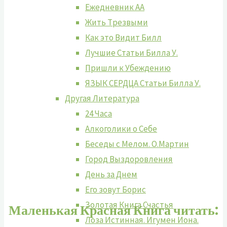
Ежедневник АА
Жить Tрезвыми
Как это Видит Билл
Лучшие Cтатьи Билла У.
Пришли к Убеждению
ЯЗЫК СЕРДЦА Статьи Билла У.
Другая Литература
24 Часа
Алкоголики о Себе
Беседы с Мелом. О.Мартин
Город Выздоровления
День за Днем
Его зовут Борис
Золотая Книга Счастья
Маленькая Красная Книга читать:
Лоза Истинная. Игумен Иона.