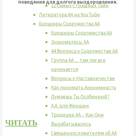
поведения для долгого выздоровления.
12 Самых Страшных Тайн
Литература АА на YouTube
Брошюры Содружества АА
Брошюры Содружества АА
Знакомьтесь: АА
44 Вопроса о Содружестве АА
Группа АА …там где все
начинается
Вопросы о Наставничестве
Как понимать Анонимность
Думаешь Ты Особенный?
А.А. для Женщин
Традиции АА – Как Они
ЧИТАТЬ
Вырабатывались
Священнослужителям об АА