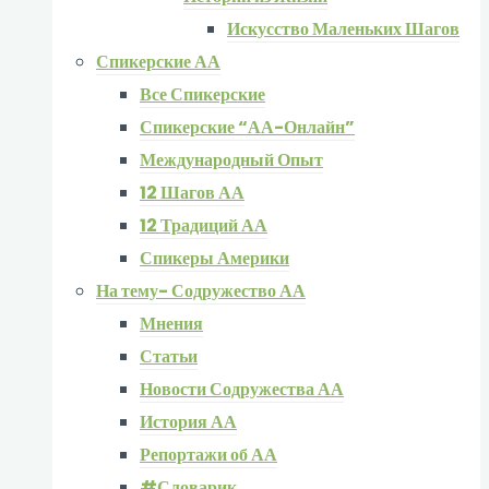
Искусство Маленьких Шагов
Спикерские АА
Все Спикерские
Спикерские “АА-Онлайн”
Международный Опыт
12 Шагов АА
12 Традиций АА
Спикеры Америки
На тему- Содружество АА
Мнения
Статьи
Новости Содружества АА
История АА
Репортажи об АА
#Словарик