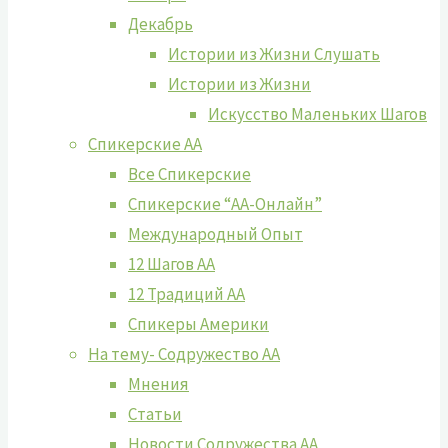
Декабрь
Истории из Жизни Слушать
Истории из Жизни
Искусство Маленьких Шагов
Спикерские АА
Все Спикерские
Спикерские “АА-Онлайн”
Международный Опыт
12 Шагов АА
12 Традиций АА
Спикеры Америки
На тему- Содружество АА
Мнения
Статьи
Новости Содружества АА