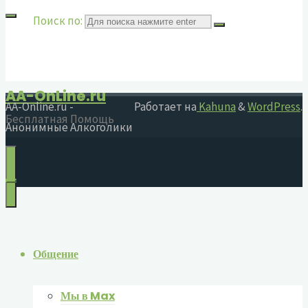
Поиск по:
AA-OnLine.ru
AA-Online.ru -
Работает на
Kahuna
&
WordPress
.
Бесплатная Помощь
Анонимные Алкоголики
Общение
Мы в Max