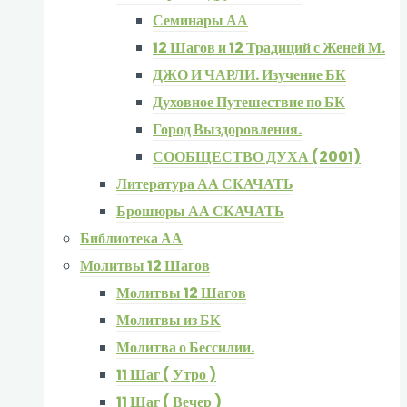
Семинары АА
12 Шагов и 12 Традиций с Женей М.
ДЖО И ЧАРЛИ. Изучение БК
Духовное Путешествие по БК
Город Выздоровления.
СООБЩЕСТВО ДУХА (2001)
Литература АА СКАЧАТЬ
Брошюры АА СКАЧАТЬ
Библиотека АА
Молитвы 12 Шагов
Молитвы 12 Шагов
Молитвы из БК
Молитва о Бессилии.
11 Шаг ( Утро )
11 Шаг ( Вечер )