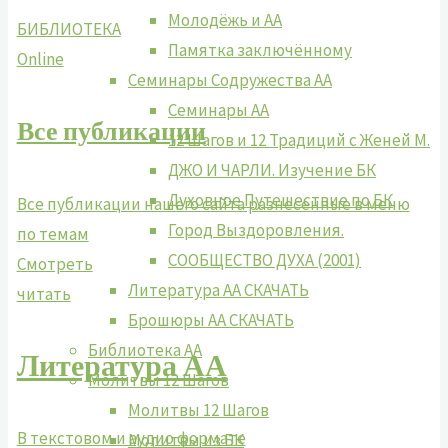
Молодёжь и АА
БИБЛИОТЕКА
Памятка заключённому
Online
Семинары Содружества АА
Семинары АА
Все публикации
12 Шагов и 12 Традиций с Женей М.
ДЖО И ЧАРЛИ. Изучение БК
Духовное Путешествие по БК
Все публикации нашего сайта разнесенные в меню
Город Выздоровления.
по темам
СООБЩЕСТВО ДУХА (2001)
Смотреть
Литература АА СКАЧАТЬ
читать
Брошюры АА СКАЧАТЬ
Библиотека АА
Литература АА
Молитвы 12 Шагов
Молитвы 12 Шагов
В текстовом и аудио формате
Молитвы из БК