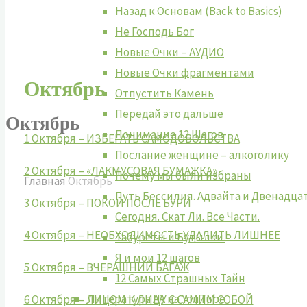
Назад к Основам (Back to Basics)
Не Господь Бог
Новые Очки – АУДИО
Новые Очки фрагментами
Октябрь
Отпустить Камень
Передай это дальше
Октябрь
Понимание 12 Шагов
1 Октября – ИЗБЕГАТЬ САМОДОВОЛЬСТВА
Послание женщине – алкоголику
2 Октября – «ЛАКМУСОВАЯ БУМАЖКА»
Почему мы были избраны
Главная
Октябрь
Путь Бессилия. Адвайта и Двенадца
3 Октября – ПОКОЙ ПОСЛЕ БУРИ
Сегодня. Скат Ли. Все Части.
4 Октября – НЕОБХОДИМОСТЬ УДАЛИТЬ ЛИШНЕЕ
Табуреты и Бутылки.
Я и мои 12 шагов
5 Октября – ВЧЕРАШНИЙ БАГАЖ
12 Самых Страшных Тайн
Литература АА на YouTube
6 Октября – ЛИЦОМ К ЛИЦУ С САМИМ СОБОЙ