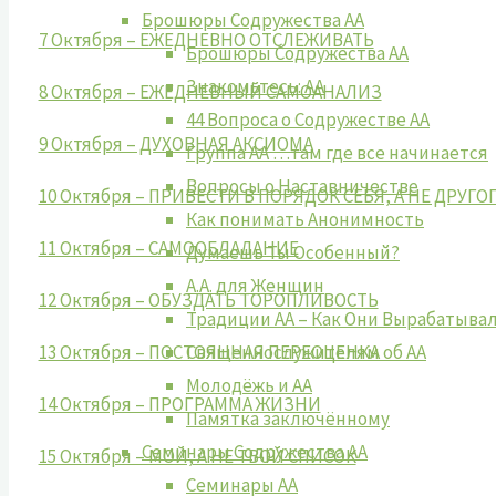
Брошюры Содружества АА
7 Октября – ЕЖЕДНЕВНО ОТСЛЕЖИВАТЬ
Брошюры Содружества АА
Знакомьтесь: АА
8 Октября – ЕЖЕДНЕВНЫЙ САМОАНАЛИЗ
44 Вопроса о Содружестве АА
9 Октября – ДУХОВНАЯ АКСИОМА
Группа АА …там где все начинается
Вопросы о Наставничестве
10 Октября – ПРИВЕСТИ В ПОРЯДОК СЕБЯ, А НЕ ДРУГО
Как понимать Анонимность
11 Октября – САМООБЛАДАНИЕ
Думаешь Ты Особенный?
А.А. для Женщин
12 Октября – ОБУЗДАТЬ ТОРОПЛИВОСТЬ
Традиции АА – Как Они Вырабатыва
Священнослужителям об АА
13 Октября – ПОСТОЯННАЯ ПЕРЕОЦЕНКА
Молодёжь и АА
14 Октября – ПРОГРАММА ЖИЗНИ
Памятка заключённому
Семинары Содружества АА
15 Октября – МОЙ, А НЕ ТВОЙ СПИСОК
Семинары АА