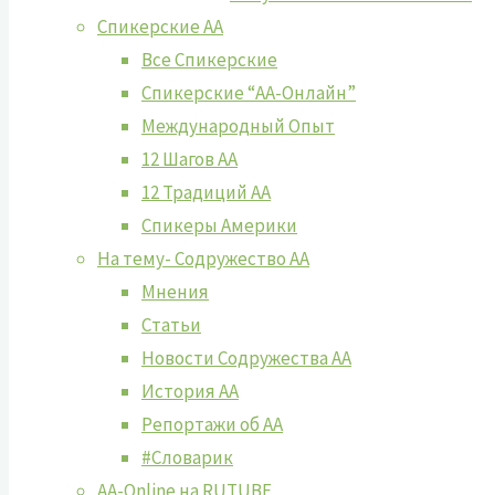
Спикерские АА
Все Спикерские
Спикерские “АА-Онлайн”
Международный Опыт
12 Шагов АА
12 Традиций АА
Спикеры Америки
На тему- Содружество АА
Мнения
Статьи
Новости Содружества АА
История АА
Репортажи об АА
#Словарик
AA-Online на RUTUBE