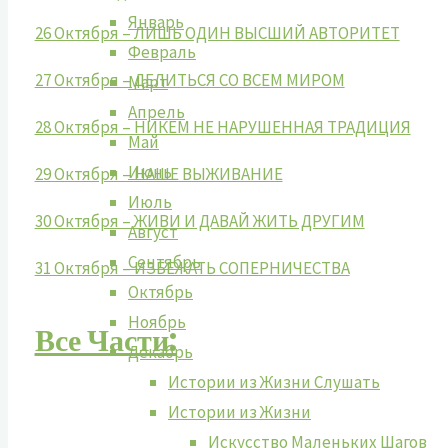
Январь
26 Октября – ЛИШЬ ОДИН ВЫСШИЙ АВТОРИТЕТ
Февраль
27 Октября – ДЕЛИТЬСЯ СО ВСЕМ МИРОМ
Март
Апрель
28 Октября – НИКЕМ НЕ НАРУШЕННАЯ ТРАДИЦИЯ
Май
Июнь
29 Октября – НАШЕ ВЫЖИВАНИЕ
Июль
30 Октября – ЖИВИ И ДАВАЙ ЖИТЬ ДРУГИМ
Август
Сентябрь
31 Октября – ИЗБЕЖАТЬ СОПЕРНИЧЕСТВА
Октябрь
Ноябрь
Все Части:
Декабрь
Истории из Жизни Слушать
Истории из Жизни
Искусство Маленьких Шагов