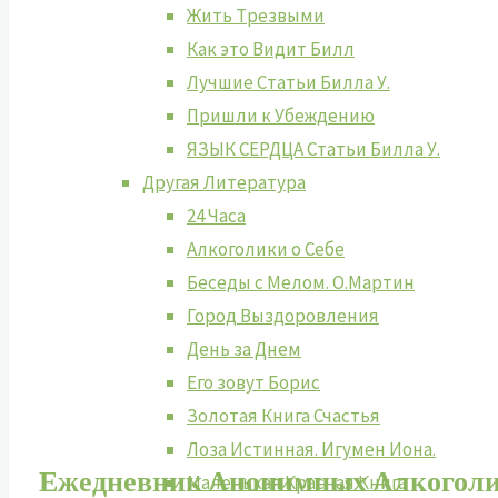
Жить Tрезвыми
Как это Видит Билл
Лучшие Cтатьи Билла У.
Пришли к Убеждению
ЯЗЫК СЕРДЦА Статьи Билла У.
Другая Литература
24 Часа
Алкоголики о Себе
Беседы с Мелом. О.Мартин
Город Выздоровления
День за Днем
Его зовут Борис
Золотая Книга Счастья
Лоза Истинная. Игумен Иона.
Ежедневник
Анонимных Алкоголи
Маленькая Красная Книга