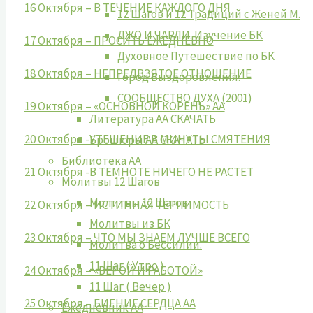
16 Октября – В ТЕЧЕНИЕ КАЖДОГО ДНЯ
12 Шагов и 12 Традиций с Женей М.
ДЖО И ЧАРЛИ. Изучение БК
17 Октября – ПРОСИТЬ ЕЖЕДНЕВНО
Духовное Путешествие по БК
18 Октября – НЕПРЕДВЗЯТОЕ ОТНОШЕНИЕ
Город Выздоровления.
СООБЩЕСТВО ДУХА (2001)
19 Октября – «ОСНОВНОЙ КОРЕНЬ» АА
Литература АА СКАЧАТЬ
20 Октября -УТЕШЕНИЕ В МИНУТЫ СМЯТЕНИЯ
Брошюры АА СКАЧАТЬ
Библиотека АА
21 Октября -В ТЕМНОТЕ НИЧЕГО НЕ РАСТЕТ
Молитвы 12 Шагов
Молитвы 12 Шагов
22 Октября – ИСТИННАЯ ТЕРПИМОСТЬ
Молитвы из БК
23 Октября – ЧТО МЫ ЗНАЕМ ЛУЧШЕ ВСЕГО
Молитва о Бессилии.
11 Шаг ( Утро )
24 Октября – «ВЕРОЙ И РАБОТОЙ»
11 Шаг ( Вечер )
25 Октября – БИЕНИЕ СЕРДЦА АА
Ежедневник АА