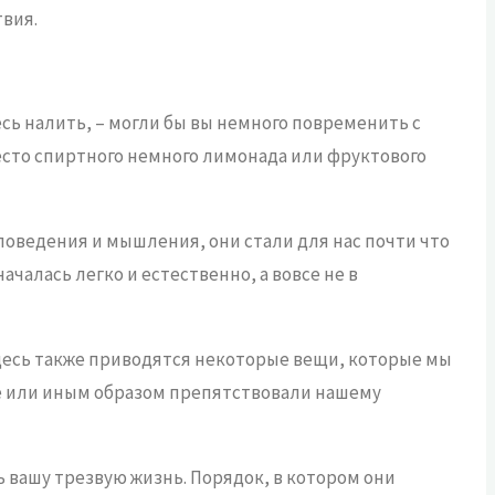
вия.
сь налить, – могли бы вы немного повременить с
место спиртного немного лимонада или фруктового
поведения и мышления, они стали для нас почти что
ачалась легко и естественно, а вовсе не в
десь также приводятся некоторые вещи, которые мы
вке или иным образом препятствовали нашему
ь вашу трезвую жизнь. Порядок, в котором они