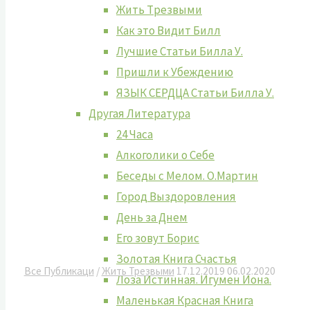
Жить Tрезвыми
Как это Видит Билл
Лучшие Cтатьи Билла У.
Пришли к Убеждению
ЯЗЫК СЕРДЦА Статьи Билла У.
Другая Литература
24 Часа
Алкоголики о Себе
Беседы с Мелом. О.Мартин
Город Выздоровления
День за Днем
Его зовут Борис
Золотая Книга Счастья
Все Публикаци
/
Жить Трезвыми
17.12.2019
06.02.2020
Лоза Истинная. Игумен Иона.
Маленькая Красная Книга