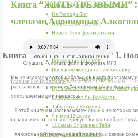
Книга “ЖИТЬ ТРЕЗВЫМИ” : не
Назад к Основам (Back to Basics)
Не Господь Бог
членами Анонимных Алкоголик
Новые Очки – АУДИО
Новые Очки фрагментами
Отпустить Камень
Передай это дальше
Книга “ЖИТЬ ТРЕЗВЫМИ” 1. Польз
Понимание 12 Шагов
Слушать – скачать файл в формате MP3
Послание женщине – алкоголику
Мы не излагаем в этой небольшой книге программу 
Почему мы были избраны
Главная
Все Публикаци
Книга “ЖИТЬ ТРЕЗВЫМИ” 1. По
рассказывается в книгах “Анонимные Алкоголики” и 
Путь Бессилия. Адвайта и Двенадца
описываемые ими процессы.
Сегодня. Скат Ли. Все Части.
Табуреты и Бутылки.
В этой книге мы рассказываем лишь о некоторых ме
Я и мои 12 шагов
независимо от того, интересует ли вас Сообщество А.
12 Самых Страшных Тайн
Алкогольный период нашей жизни был связан со мно
Литература АА на YouTube