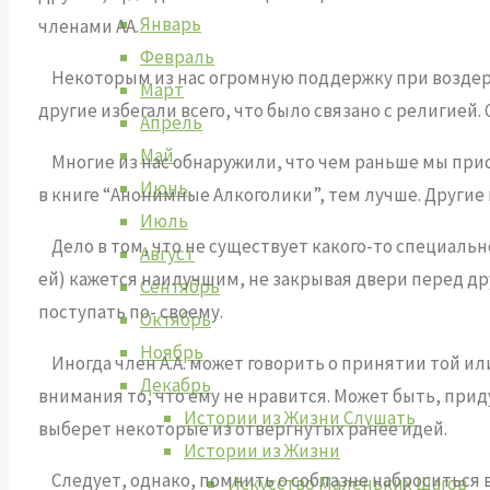
Январь
членами АА.
Февраль
Некоторым из нас огромную поддержку при воздерж
Март
другие избегали всего, что было связано с религие
Апрель
Май
Многие из нас обнаружили, что чем раньше мы при
Июнь
в книге “Анонимные Алкоголики”, тем лучше. Другие 
Июль
Дело в том, что не существует какого-то специально
Август
ей) кажется наилучшим, не закрывая двери перед др
Сентябрь
поступать по- своему.
Октябрь
Ноябрь
Иногда член А.А. может говорить о принятии той или
Декабрь
внимания то, что ему не нравится. Может быть, приду
Истории из Жизни Слушать
выберет некоторые из отвергнутых ранее идей.
Истории из Жизни
Следует, однако, помнить о соблазне наброситься в
Искусство Маленьких Шагов