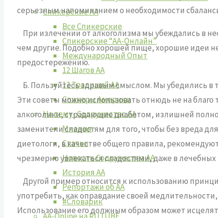
серьезным напоминанием о необходимости сбаланси
Спикерские АА
Все Спикерские
При излечении от алкоголизма мы убеждались в нео
Спикерские “АА-Онлайн”
чем другие. Подобно хорошей пище, хорошие идеи не
Международный Опыт
предостережению.
12 Шагов АА
12 Традиций АА
Б. Пользуйтесь здравым смыслом. Мы убедились в т
Спикеры Америки
Эти советы можно использовать отнюдь не на благо т
На тему- Содружество АА
алкоголики, страдающие диабетом, излишней полно
Мнения
заменители сладостям для того, чтобы без вреда для
Статьи
диетологи, в качестве общего правила, рекомендуют
Новости Содружества АА
чрезмерно увлекаться сладостями, даже в лечебных 
История АА
Другой пример относится к использованию принципа
Репортажи об АА
употребить, как оправдание своей медлительности, 
#Словарик
Использование его должным образом может исцелять
AA-Online на RUTUBE