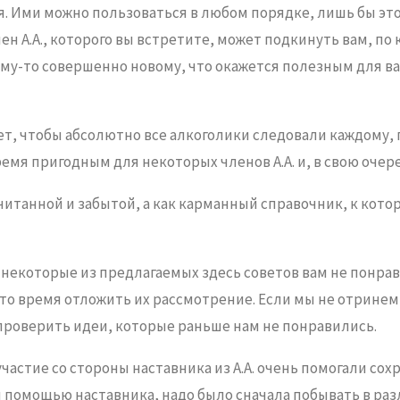
я. Ими можно пользоваться в любом порядке, лишь бы это
 А.А., которого вы встретите, может подкинуть вам, по
ему-то совершенно новому, что окажется полезным для ва
ет, чтобы абсолютно все алкоголики следовали каждому,
мя пригодным для некоторых членов А.А. и, в свою очере
очитанной и забытой, а как карманный справочник, к кот
екоторые из предлагаемых здесь советов вам не понравят
-то время отложить их рассмотрение. Если мы не отринем 
проверить идеи, которые раньше нам не понравились.
астие со стороны наставника из А.А. очень помогали сохр
я помощью наставника, надо было сначала побывать в ра