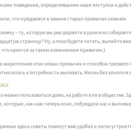
ками поведения, определявшими наши поступки и дейст
или, что нуждаемся в замене старых привычек новыми.
мку – ту, которую вы уже держите в руке или собираете
надцатую страницу? Ну, а пока будете читать, выпейте в
 что кроется за таким изменением привычек.)
 закрепление этих новых привычек и способов трезвого 
 относилось к потребности выпивать. Жизнь без алкоголя н
лись
можно пользоваться дома, на работе или в обществе. З
щи, которые, как нам теперь ясно, побуждали нас к выпи
даемые здесь советы помогут вам удобно и легко устроит