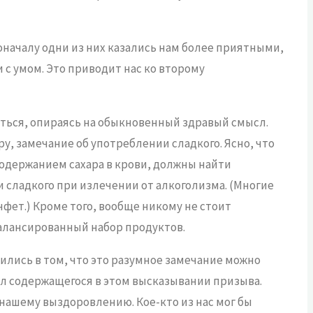
началу одни из них казались нам более приятными,
 с умом. Это приводит нас ко второму
ться, опираясь на обыкновенный здравый смысл.
у, замечание об употреблении сладкого. Ясно, что
одержанием сахара в крови, должны найти
и сладкого при излечении от алкоголизма. (Многие
фет.) Кроме того, вообще никому не стоит
балансированный набор продуктов.
лись в том, что это разумное замечание можно
сл содержащегося в этом высказывании призыва.
ашему выздоровлению. Кое-кто из нас мог бы