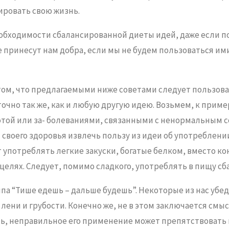
ровать свою жизнь.
бходимости сбалансированной диеты идей, даже если по
 принесут нам добра, если мы не будем пользоваться ими
ом, что предлагаемыми ниже советами следует пользова
очно так же, как и любую другую идею. Возьмем, к пример
той или за- болеваниями, связанными с ненормальным с
 своего здоровья извлечь пользу из идеи об употреблени
 употреблять легкие закуски, богатые белком, вместо кон
целях. Следует, помимо сладкого, употреблять в пищу с
 “Тише едешь – дальше будешь”. Некоторые из нас убеди
лени и грубости. Конечно же, не в этом заключается смы
, неправильное его применение может препятствовать н