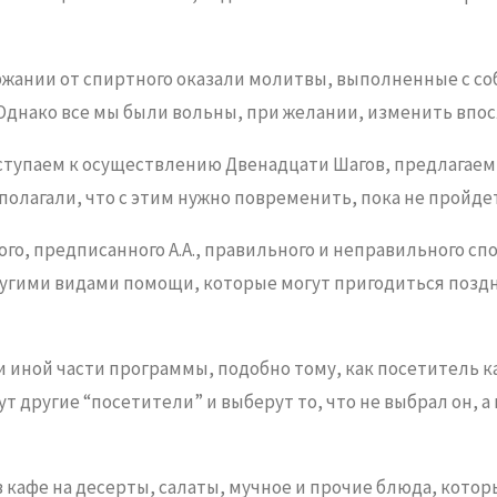
ании от спиртного оказали молитвы, выполненные с соб
й. Однако все мы были вольны, при желании, изменить вп
ступаем к осуществлению Двенадцати Шагов, предлагаем
полагали, что с этим нужно повременить, пока не пройде
го, предписанного А.А., правильного и неправильного спо
угими видами помощи, которые могут пригодиться поздне
 иной части программы, подобно тому, как посетитель каф
т другие “посетители” и выберут то, что не выбрал он, а
 кафе на десерты, салаты, мучное и прочие блюда, котор