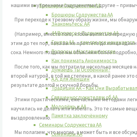
нашими внутренними ощущениями; другие – привыч
Брошюры Содружества АА
Брошюры Содружества АА
При переходе к трезвому образу жизни, мы обнаруж
Знакомьтесь: АА
44 Вопроса о Содружестве АА
(Например, вместо того, чтобы выпить очередную рю
Группа АА …там где все начинается
этим до тех пор, пока вы не прочтете до конца один
Вопросы о Наставничестве
сока. Немного позднее мы объясним более подробно,
Как понимать Анонимность
После того, как мы потратили несколько месяцев на
Думаешь Ты Особенный?
второй натурой, в той же степени, в какой ранее это
А.А. для Женщин
результате долгой н скучной борьбы.
Традиции АА – Как Они Вырабатыва
Священнослужителям об АА
Этими практическими, ежечасными методами легко 
Молодёжь и АА
научились не делать или избегать. Это те самые ве
Памятка заключённому
выздоровлению.
Семинары Содружества АА
Мы полагаем, что многие, а может быть и все обсуж
Семинары АА