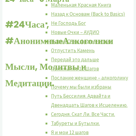
Маленькая Красная Книга
Назад к Основам (Back to Basics)
#24Часа ,
Не Господь Бог
Новые Очки – АУДИО
#АнонимныеАлкоголики
Новые Очки фрагментами
Отпустить Камень
Передай это дальше
Мысли, Молитвы и
Понимание 12 Шагов
Послание женщине – алкоголику
Медитации.
Почему мы были избраны
Путь Бессилия. Адвайта и
Двенадцать Шагов к Исцелению.
Сегодня. Скат Ли. Все Части.
Табуреты и Бутылки.
Я и мои 12 шагов