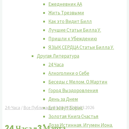
Ежедневник АА
Жить Tрезвыми
Как это Видит Билл
Лучшие Cтатьи Билла У.
Пришли к Убеждению
ЯЗЫК СЕРДЦА Статьи Билла У.
Другая Литература
24 Часа
Алкоголики о Себе
Беседы с Мелом. О.Мартин
Город Выздоровления
День за Днем
Его зовут Борис
24-Часа
/
Все Публикаци
03.03.2022
06.03.2026
Золотая Книга Счастья
Лоза Истинная. Игумен Иона.
24 Часа -3 Марта