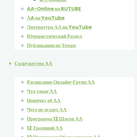
AA-Online на RUTUBE
АA на YouTube
Литература АА на YouTube
Юмористический Раздел
Публикации по Темам
Содружество АА
Расписание Онлайн-Групп АА
Что такое АА
Новичку об АА
Чего не делает АА
Программа 12 Шагов АА
12 Традиций АА