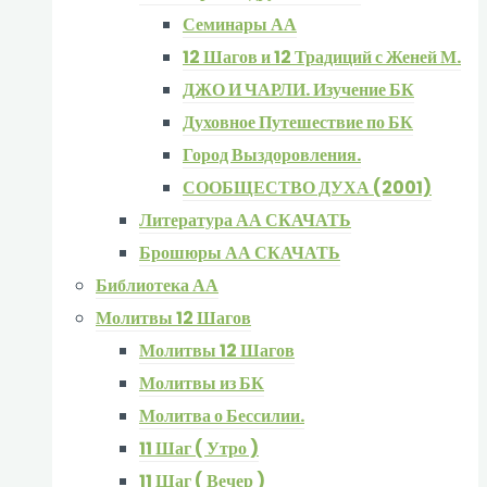
Семинары АА
12 Шагов и 12 Традиций с Женей М.
ДЖО И ЧАРЛИ. Изучение БК
Духовное Путешествие по БК
Город Выздоровления.
СООБЩЕСТВО ДУХА (2001)
Литература АА СКАЧАТЬ
Брошюры АА СКАЧАТЬ
Библиотека АА
Молитвы 12 Шагов
Молитвы 12 Шагов
Молитвы из БК
Молитва о Бессилии.
11 Шаг ( Утро )
11 Шаг ( Вечер )