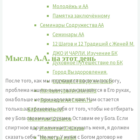
Молодёжь и АА
Памятка заключённому
Семинары Содружества АА
Семинары АА
12 Шагов и 12 Традиций с Женей М.
ДЖО И ЧАРЛИ. Изучение БК
Мысль А.А. на этот день
Духовное Путешествие по БК
Город Выздоровления.
После того, как мы подчинили свою жизнь Богу,
СООБЩЕСТВО ДУХА (2001)
проблема нашего пьянства оказывается в Его руках,
Литература АА СКАЧАТЬ
она больше не принадлежит нам. Нам остается
Брошюры АА СКАЧАТЬ
только застраховать себя от того, чтобы не отбирать
Библиотека АА
ее у Бога своими же руками. Оставим ее у Бога. Если
Молитвы 12 Шагов
спиртное вдруг начинает искушать меня, я должен
Молитвы 12 Шагов
сказать себе: “Не могу. У меня с Богом договор не
Молитвы из БК