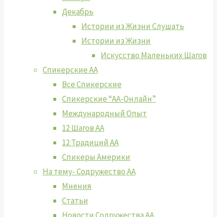
Декабрь
Истории из Жизни Слушать
Истории из Жизни
Искусство Маленьких Шагов
Спикерские АА
Все Спикерские
Спикерские “АА-Онлайн”
Международный Опыт
12 Шагов АА
12 Традиций АА
Спикеры Америки
На тему- Содружество АА
Мнения
Статьи
Новости Содружества АА