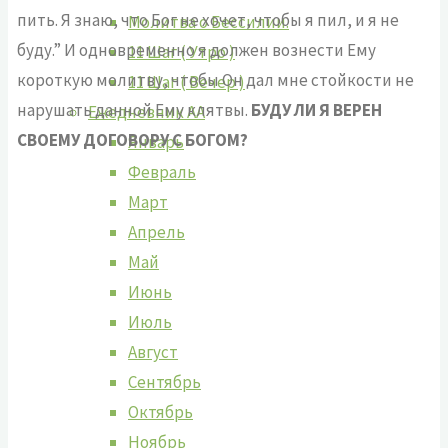
пить. Я знаю, что Бог не хочет, чтобы я пил, и я не
Молитва о Бессилии.
буду.” И одновременно я должен вознести Ему
11 Шаг ( Утро )
короткую молитву, чтобы Он дал мне стойкости не
11 Шаг ( Вечер )
нарушать данной Ему клятвы.
БУДУ ЛИ Я ВЕРЕН
Ежедневник АА
СВОЕМУ ДОГОВОРУ С БОГОМ?
Январь
Февраль
Март
Апрель
Май
Июнь
Июль
Август
Сентябрь
Октябрь
Ноябрь