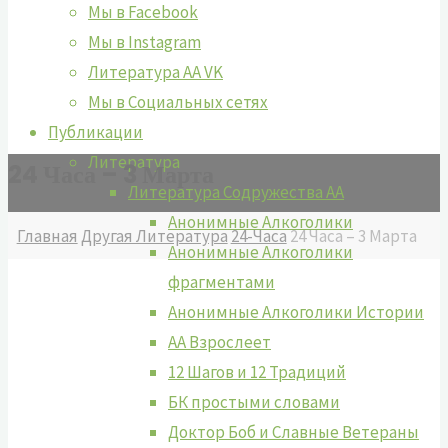
Мы в Facebook
Мы в Instagram
Литература АА VK
Мы в Социальных сетях
Публикации
Литература
24 Часа – 3 Марта
Литература Содружества АА
Анонимные Алкоголики
Главная
Другая Литература
24-Часа
24 Часа – 3 Марта
Анонимные Алкоголики
фрагментами
Анонимные Алкоголики Истории
АА Взрослеет
12 Шагов и 12 Традиций
БК простыми словами
Доктор Боб и Славные Ветераны