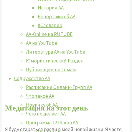
История АА
Репортажи об АА
#Словарик
AA-Online на RUTUBE
АA на YouTube
Литература АА на YouTube
Юмористический Раздел
Публикации по Темам
Содружество АА
Расписание Онлайн-Групп АА
Что такое АА
Новичку об АА
Медитация на этот день
Чего не делает АА
Программа 12 Шагов АА
Я буду стараться расти в моей новой жизни. Я часто
12 Традиций АА