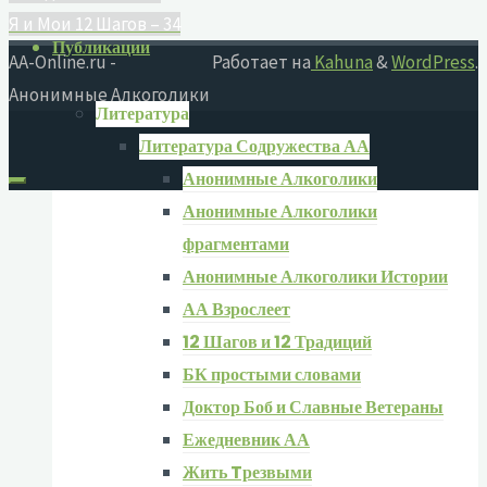
Я и Мои 12 Шагов – 34
Публикации
AA-Online.ru -
Работает на
Kahuna
&
WordPress
.
Анонимные Алкоголики
Литература
Литература Содружества АА
Анонимные Алкоголики
Анонимные Алкоголики
фрагментами
Анонимные Алкоголики Истории
АА Взрослеет
12 Шагов и 12 Традиций
БК простыми словами
Доктор Боб и Славные Ветераны
Ежедневник АА
Жить Tрезвыми