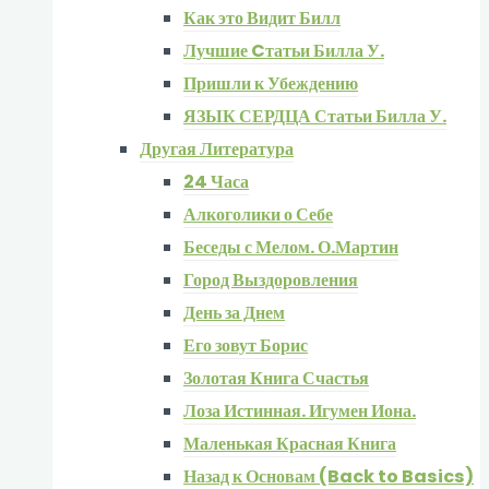
Как это Видит Билл
Лучшие Cтатьи Билла У.
Пришли к Убеждению
ЯЗЫК СЕРДЦА Статьи Билла У.
Другая Литература
24 Часа
Алкоголики о Себе
Беседы с Мелом. О.Мартин
Город Выздоровления
День за Днем
Его зовут Борис
Золотая Книга Счастья
Лоза Истинная. Игумен Иона.
Маленькая Красная Книга
Назад к Основам (Back to Basics)