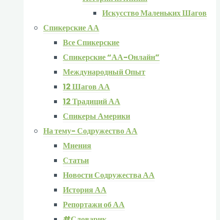
Искусство Маленьких Шагов
Спикерские АА
Все Спикерские
Спикерские “АА-Онлайн”
Международный Опыт
12 Шагов АА
12 Традиций АА
Спикеры Америки
На тему- Содружество АА
Мнения
Статьи
Новости Содружества АА
История АА
Репортажи об АА
#Словарик