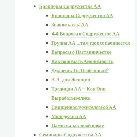
Брошюры Содружества АА
Брошюры Содружества АА
Знакомьтесь: АА
44 Вопроса о Содружестве АА
Группа АА …там где все начинается
Вопросы о Наставничестве
Как понимать Анонимность
Думаешь Ты Особенный?
А.А. для Женщин
Традиции АА – Как Они
Вырабатывались
Священнослужителям об АА
Молодёжь и АА
Памятка заключённому
Семинары Содружества АА