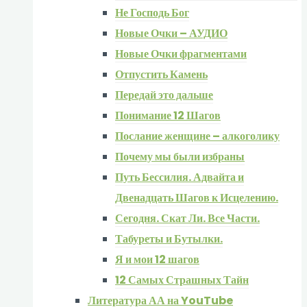
Не Господь Бог
Новые Очки – АУДИО
Новые Очки фрагментами
Отпустить Камень
Передай это дальше
Понимание 12 Шагов
Послание женщине – алкоголику
Почему мы были избраны
Путь Бессилия. Адвайта и
Двенадцать Шагов к Исцелению.
Сегодня. Скат Ли. Все Части.
Табуреты и Бутылки.
Я и мои 12 шагов
12 Самых Страшных Тайн
Литература АА на YouTube