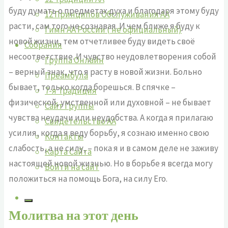
буду думать о предметах духа и благодаря этому буду
12 Принципов Обслуживания АА
расти, сам того не сознавая. И чем ближе я буду к
Гимн АА России ( не официальный)
новой жизни, тем отчетливее буду видеть своё
Собрания
несоответствие. И чувство неудовлетворения собой
Группа Онлайн
– верный знак, что я расту в новой жизни. Больно
Преамбула
бывает, только когда борешься. В спячке –
7-я Традиция
физической, умственной или духовной – не бывает
Сайт Группы
чувства неудачи или неудобства. А когда я прилагаю
Свидетельство АА
усилия, когда я веду борьбу, я сознаю именно свою
Контакты
слабость, а не силу, – пока я и в самом деле не заживу
Карта Сайта
настоящей новой жизнью. Но в борьбе я всегда могу
Войти на сайт
положиться на помощь Бога, на силу Его.
Молитва на этот день