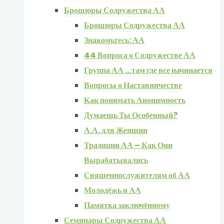
Брошюры Содружества АА
Брошюры Содружества АА
Знакомьтесь: АА
44 Вопроса о Содружестве АА
Группа АА …там где все начинается
Вопросы о Наставничестве
Как понимать Анонимность
Думаешь Ты Особенный?
А.А. для Женщин
Традиции АА – Как Они
Вырабатывались
Священнослужителям об АА
Молодёжь и АА
Памятка заключённому
Семинары Содружества АА