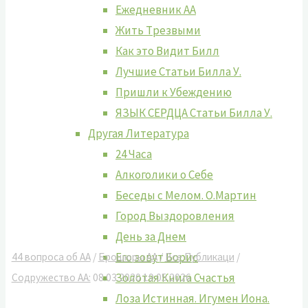
Ежедневник АА
Жить Tрезвыми
Как это Видит Билл
Лучшие Cтатьи Билла У.
Пришли к Убеждению
ЯЗЫК СЕРДЦА Статьи Билла У.
Другая Литература
24 Часа
Алкоголики о Себе
Беседы с Мелом. О.Мартин
Город Выздоровления
День за Днем
Его зовут Борис
44 вопроса об АА
/
Брошюры АА
/
Все Публикаци
/
Золотая Книга Счастья
Содружество АА:
08.03.2020
19.05.2026
Лоза Истинная. Игумен Иона.