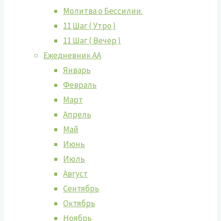
Молитва о Бессилии.
11 Шаг ( Утро )
11 Шаг ( Вечер )
Ежедневник АА
Январь
Февраль
Март
Апрель
Май
Июнь
Июль
Август
Сентябрь
Октябрь
Ноябрь