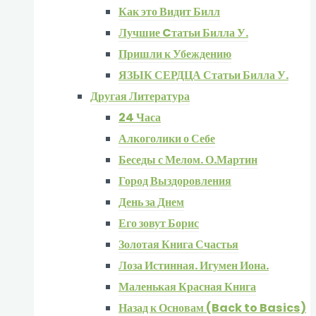
Как это Видит Билл
Лучшие Cтатьи Билла У.
Пришли к Убеждению
ЯЗЫК СЕРДЦА Статьи Билла У.
Другая Литература
24 Часа
Алкоголики о Себе
Беседы с Мелом. О.Мартин
Город Выздоровления
День за Днем
Его зовут Борис
Золотая Книга Счастья
Лоза Истинная. Игумен Иона.
Маленькая Красная Книга
Назад к Основам (Back to Basics)