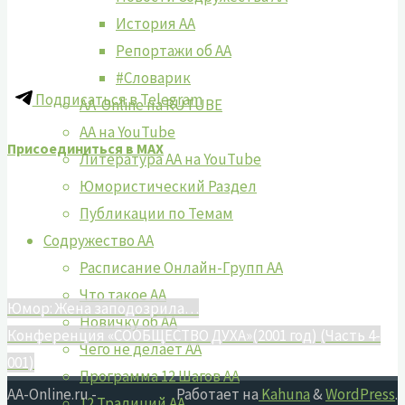
История АА
Репортажи об АА
#Словарик
Подписаться в Telegram
AA-Online на RUTUBE
АA на YouTube
Присоединиться в MAX
Литература АА на YouTube
Юмористический Раздел
Публикации по Темам
Содружество АА
Расписание Онлайн-Групп АА
Что такое АА
Юмор: Жена заподозрила…
Новичку об АА
Конференция «СООБЩЕСТВО ДУХА»(2001 год) (Часть 4-
Чего не делает АА
001)
Программа 12 Шагов АА
AA-Online.ru -
Работает на
Kahuna
&
WordPress
.
12 Традиций АА