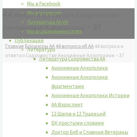
Мы в Facebook
Мы в Instagram
44 вопроса и ответа о Содружестве
Литература АА VK
Анонимные Алкоголики – 37
Мы в Социальных сетях
Публикации
Главная
Брошюры АА
44 вопроса об АА
44 вопроса и
Литература
ответа о Содружестве Анонимные Алкоголики – 37
Литература Содружества АА
Анонимные Алкоголики
Анонимные Алкоголики
фрагментами
Анонимные Алкоголики Истории
АА Взрослеет
12 Шагов и 12 Традиций
БК простыми словами
Доктор Боб и Славные Ветераны