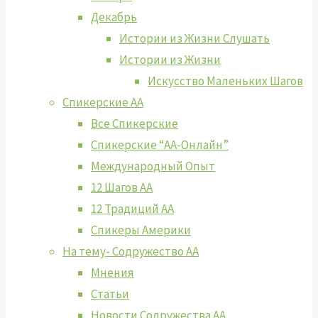
Декабрь
Истории из Жизни Слушать
Истории из Жизни
Искусство Маленьких Шагов
Спикерские АА
Все Спикерские
Спикерские “АА-Онлайн”
Международный Опыт
12 Шагов АА
12 Традиций АА
Спикеры Америки
На тему- Содружество АА
Мнения
Статьи
Новости Содружества АА