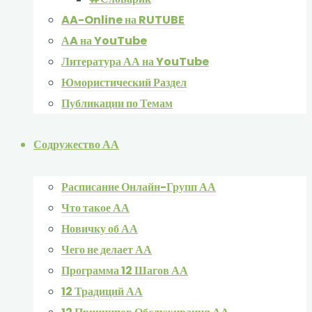
AA-Online на RUTUBE
АA на YouTube
Литература АА на YouTube
Юмористический Раздел
Публикации по Темам
Содружество АА
Расписание Онлайн-Групп АА
Что такое АА
Новичку об АА
Чего не делает АА
Программа 12 Шагов АА
12 Традиций АА