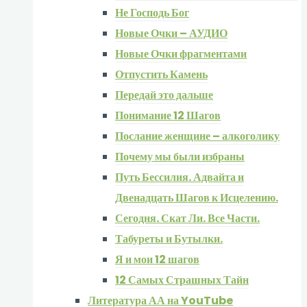
Не Господь Бог
Новые Очки – АУДИО
Новые Очки фрагментами
Отпустить Камень
Передай это дальше
Понимание 12 Шагов
Послание женщине – алкоголику
Почему мы были избраны
Путь Бессилия. Адвайта и
Двенадцать Шагов к Исцелению.
Сегодня. Скат Ли. Все Части.
Табуреты и Бутылки.
Я и мои 12 шагов
12 Самых Страшных Тайн
Литература АА на YouTube