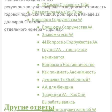
12 Самых Страшных Тайн
регулярно получать журнал по подписке. Стоимость
Литература АА на YouTube
годовой подписки в США 10 долларов, в Канаде 12
Брошюры Содружества АА
долларов. Стоимость
Брошюры Содружества АА
отдельного номера – 1 доллар.
Знакомьтесь: АА
44 Вопроса о Содружестве АА
Группа АА …там где все
начинается
Вопросы о Наставничестве
Как понимать Анонимность
Думаешь Ты Особенный?
А.А. для Женщин
Традиции АА – Как Они
Вырабатывались
Другие ответы
Священнослужителям об АА