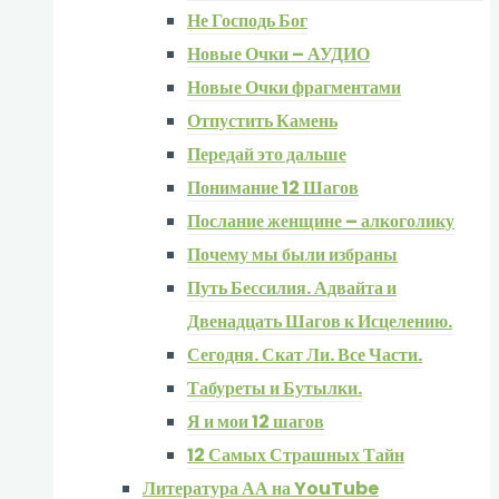
Не Господь Бог
Новые Очки – АУДИО
Новые Очки фрагментами
Отпустить Камень
Передай это дальше
Понимание 12 Шагов
Послание женщине – алкоголику
Почему мы были избраны
Путь Бессилия. Адвайта и
Двенадцать Шагов к Исцелению.
Сегодня. Скат Ли. Все Части.
Табуреты и Бутылки.
Я и мои 12 шагов
12 Самых Страшных Тайн
Литература АА на YouTube