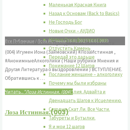
Маленькая Красная Книга
Назад к Основам (Back to Basics)
Не Господь Бог
Новые Очки – АУДИО
Новые Очки фрагментами
Все Публикаци
/
Лоза Истинная
16.01.2023
16.01.2023
Лоза Истинная. Опыт Преодоления Зависимости
Отпустить Камень
(004) Игумен Иона (Займовский) #ЛозаИстинная ,
Передай это дальше
#АнонимныеАлкоголики ( Наши рубрики Мнения и
Понимание 12 Шагов
Другая Литература о выздоровлении ) ВСТУПЛЕНИЕ.
Послание женщине – алкоголику
Обратившись к …
Почему мы были избраны
Путь Бессилия. Адвайта и
Читать...
"Лоза Истинная. (004)"
Двенадцать Шагов к Исцелению.
Сегодня. Скат Ли. Все Части.
Лоза Истинная.(003)
Табуреты и Бутылки.
Я и мои 12 шагов