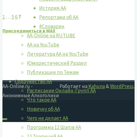
История АА
1
…
5
6
7
Репортажи об АА
#Словарик
Присоединиться в MAX
AA-Online на RUTUBE
АA на YouTube
Литература АА на YouTube
Юмористический Раздел
Публикации по Темам
Содружество АА
AA-Online.ru -
Работает на
Kahuna
&
WordPress
.
Расписание Онлайн-Групп АА
Анонимные Алкоголики
Что такое АА
Новичку об АА
Чего не делает АА
Программа 12 Шагов АА
12 Традиций АА