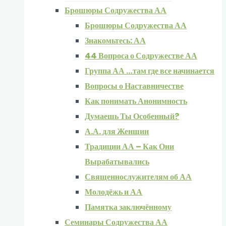
Брошюры Содружества АА
Брошюры Содружества АА
Знакомьтесь: АА
44 Вопроса о Содружестве АА
Группа АА …там где все начинается
Вопросы о Наставничестве
Как понимать Анонимность
Думаешь Ты Особенный?
А.А. для Женщин
Традиции АА – Как Они
Вырабатывались
Священнослужителям об АА
Молодёжь и АА
Памятка заключённому
Семинары Содружества АА