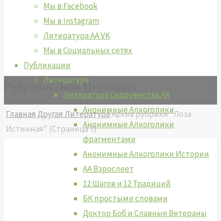
Мы в Facebook
Мы в Instagram
Литература АА VK
Мы в Социальных сетях
Публикации
Литература
Рубрика:
Лоза Истинная
Литература Содружества АА
Анонимные Алкоголики
Главная
Другая Литература
Архив рубрики "Лоза
Анонимные Алкоголики
Истинная"
(Страница 7)
фрагментами
Анонимные Алкоголики Истории
АА Взрослеет
12 Шагов и 12 Традиций
БК простыми словами
Доктор Боб и Славные Ветераны