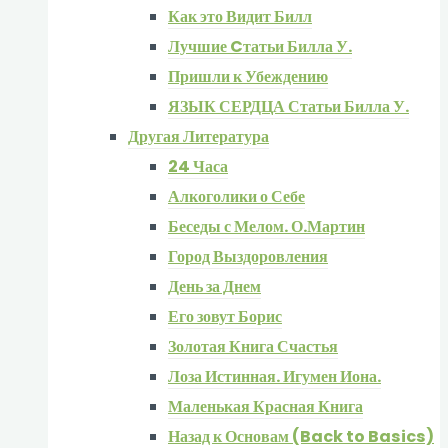
Как это Видит Билл
Лучшие Cтатьи Билла У.
Пришли к Убеждению
ЯЗЫК СЕРДЦА Статьи Билла У.
Другая Литература
24 Часа
Алкоголики о Себе
Беседы с Мелом. О.Мартин
Город Выздоровления
День за Днем
Его зовут Борис
Золотая Книга Счастья
Лоза Истинная. Игумен Иона.
Маленькая Красная Книга
Назад к Основам (Back to Basics)