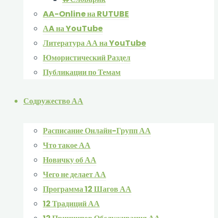
AA-Online на RUTUBE
АA на YouTube
Литература АА на YouTube
Юмористический Раздел
Публикации по Темам
Содружество АА
Расписание Онлайн-Групп АА
Что такое АА
Новичку об АА
Чего не делает АА
Программа 12 Шагов АА
12 Традиций АА