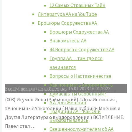
12 Самых Страшных Тайн
Литература АА на YouTube
Брошюры Содружества АА
Брошюры Содружества АА
Знакомьтесь: АА
44 Вопроса о Содружестве АА
Группа АА …там где все
начинается
Вопросы о Наставничестве
Как понимать Анонимность
Все Публикаци
/
Лоза Истинная
15.01.2023
16.01.2023
Лоза Истинная. Опыт Преодоления Зависимости
Думаешь Ты Особенный?
(003) Игумен Иона (Займовский) #ЛозаИстинная ,
А.А. для Женщин
#АнонимныеАлкоголики ( Наши рубрики Мнения и
Традиции АА – Как Они
Другая Литература о выздоровлении ) ВСТУПЛЕНИЕ.
Вырабатывались
Павел стал …
Священнослужителям об АА