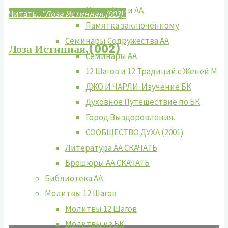
Молодёжь и АА
Читать...
"Лоза Истинная.(003)"
Памятка заключённому
Семинары Содружества АА
Лоза Истинная.(002)
Семинары АА
12 Шагов и 12 Традиций с Женей М.
ДЖО И ЧАРЛИ. Изучение БК
Духовное Путешествие по БК
Город Выздоровления.
СООБЩЕСТВО ДУХА (2001)
Литература АА СКАЧАТЬ
Брошюры АА СКАЧАТЬ
Библиотека АА
Молитвы 12 Шагов
Молитвы 12 Шагов
Молитвы из БК