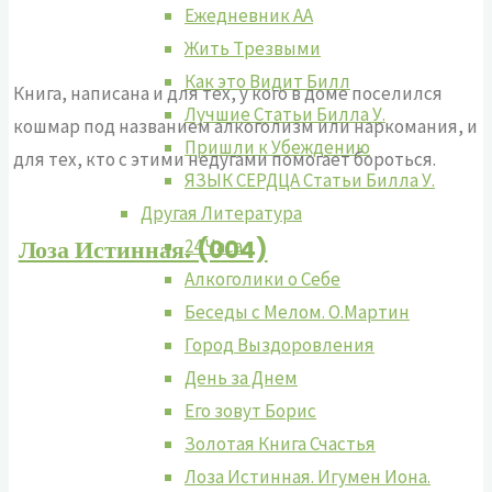
Ежедневник АА
Жить Tрезвыми
Как это Видит Билл
Книга, написана и для тех, у кого в доме поселился
Лучшие Cтатьи Билла У.
кошмар под названием алкоголизм или наркомания, и
Пришли к Убеждению
для тех, кто с этими недугами помогает бороться.
ЯЗЫК СЕРДЦА Статьи Билла У.
Другая Литература
Лоза Истинная. (004)
24 Часа
Алкоголики о Себе
Беседы с Мелом. О.Мартин
Город Выздоровления
День за Днем
Его зовут Борис
Золотая Книга Счастья
Лоза Истинная. Игумен Иона.