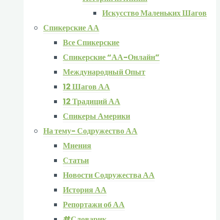
Искусство Маленьких Шагов
Спикерские АА
Все Спикерские
Спикерские “АА-Онлайн”
Международный Опыт
12 Шагов АА
12 Традиций АА
Спикеры Америки
На тему- Содружество АА
Мнения
Статьи
Новости Содружества АА
История АА
Репортажи об АА
#Словарик