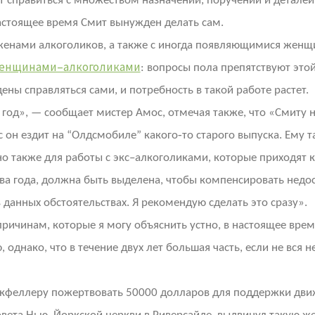
ет справиться с множеством назначений, поручений и детале
в настоящее время Смит вынужден делать сам.
женами алкоголиков, а также с иногда появляющимися женщ
енщинами–алкоголиками
: вопросы пола препятствуют этой 
ы справляться сами, и потребность в такой работе растет.
 год», — сообщает мистер Амос, отмечая также, что «Смиту
 он ездит на “Олдсмобиле” какого‑то старого выпуска. Ему 
но также для работы с экс–алкоголиками, которые приходят 
ва года, должна быть выделена, чтобы компенсировать недос
в данных обстоятельствах. Я рекомендую сделать это сразу».
 причинам, которые я могу объяснить устно, в настоящее вр
 однако, что в течение двух лет большая часть, если не вс
кфеллеру пожертвовать 50000 долларов для поддержки движ