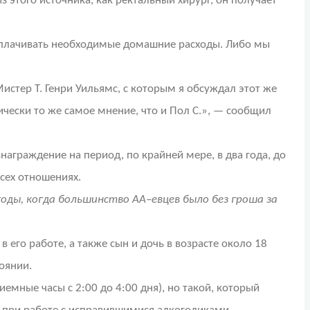
 этого источника, как ректальный хирург, он получает
о оплачивать необходимые домашние расходы. Либо мы
истер Т. Генри Уильямс, с которым я обсуждал этот же
чески то же самое мнение, что и Пол С.», — сообщил
граждение на период, по крайней мере, в два года, до
всех отношениях.
ды, когда большинство АА–евцев было без гроша за
его работе, а также сын и дочь в возрасте около 18
оянии.
емные часы с 2:00 до 4:00 дня), но такой, который