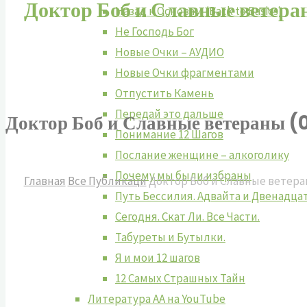
Доктор Боб и Славные ветер
Назад к Основам (Back to Basics)
Не Господь Бог
Новые Очки – АУДИО
Новые Очки фрагментами
Отпустить Камень
Передай это дальше
Доктор Боб и Славные ветераны (
Понимание 12 Шагов
Послание женщине – алкоголику
Почему мы были избраны
Главная
Все Публикаци
Доктор Боб и Славные ветеран
Путь Бессилия. Адвайта и Двенадца
Сегодня. Скат Ли. Все Части.
Табуреты и Бутылки.
Я и мои 12 шагов
12 Самых Страшных Тайн
Литература АА на YouTube