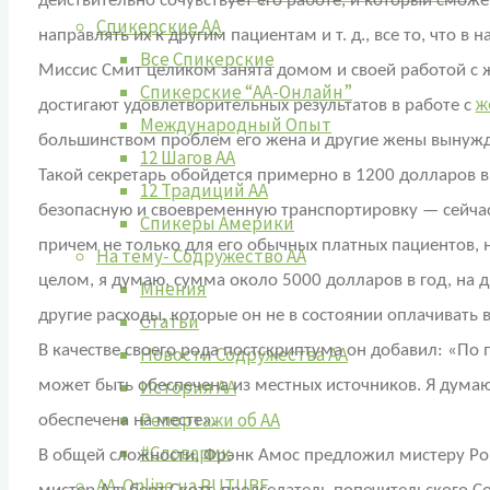
действительно сочувствует его работе, и который смож
Спикерские АА
направлять их к другим пациентам и т. д., все то, что 
Все Спикерские
Миссис Смит целиком занята домом и своей работой с 
Спикерские “АА-Онлайн”
ж
достигают удовлетворительных результатов в работе с
Международный Опыт
большинством проблем его жена и другие жены вынужден
12 Шагов АА
Такой секретарь обойдется примерно в 1200 долларов в
12 Традиций АА
безопасную и своевременную транспортировку — сейчас
Спикеры Америки
причем не только для его обычных платных пациентов, 
На тему- Содружество АА
целом, я думаю, сумма около 5000 долларов в год, на д
Мнения
другие расходы, которые он не в состоянии оплачивать 
Статьи
В качестве своего рода постскриптума он добавил: «По
Новости Содружества АА
История АА
может быть обеспечена из местных источников. Я думаю,
Репортажи об АА
обеспечена на месте».
#Словарик
В общей сложности, Фрэнк Амос предложил мистеру Ро
AA-Online на RUTUBE