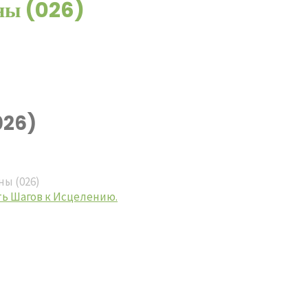
аны (026)
026)
ы (026)
ть Шагов к Исцелению.