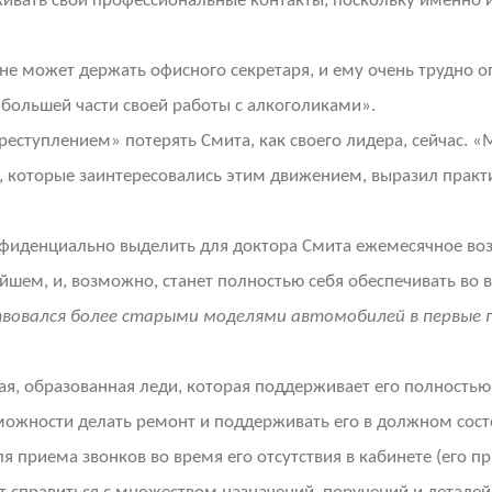
ивать свои профессиональные контакты, поскольку именно из
н не может держать офисного секретаря, и ему очень трудн
 большей части своей работы с алкоголиками».
реступлением» потерять Смита, как своего лидера, сейчас. «М
н, которые заинтересовались этим движением, выразил практи
денциально выделить для доктора Смита ежемесячное возна
ейшем, и, возможно, станет полностью себя обеспечивать во 
овался более старыми моделями автомобилей в первые го
, образованная леди, которая поддерживает его полностью в 
озможности делать ремонт и поддерживать его в должном сост
 приема звонков во время его отсутствия в кабинете (его при