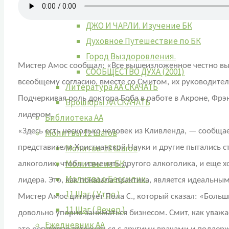
12 Шагов и 12 Традиций с Женей М.
ДЖО И ЧАРЛИ. Изучение БК
Духовное Путешествие по БК
Город Выздоровления.
Мистер Амос сообщал: «Все вышеизложенное честно выпо
СООБЩЕСТВО ДУХА (2001)
всеобщему согласию, вместе со Смитом, их руководите
Литература АА СКАЧАТЬ
Подчеркивая роль доктора Боба в работе в Акроне, Фрэн
Брошюры АА СКАЧАТЬ
лидером.
Библиотека АА
«Здесь есть несколько человек из Кливленда, — сообща
Молитвы 12 Шагов
Молитвы 12 Шагов
представители Христианской Науки и другие пытались 
Молитвы из БК
алкоголик, чтобы изменить другого алкоголика, и еще
Молитва о Бессилии.
лидера. Это, как показала практика, является идеальным
11 Шаг ( Утро )
Мистер Амос цитирует Пола С., который сказал: «Больш
11 Шаг ( Вечер )
довольно упорно заниматься бизнесом. Смит, как уважа
Ежедневник АА