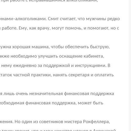
й при работе с исправившимися алкоголиками,
инами–алкоголиками. Смит считает, что мужчины редко
работе. Ему, как врачу, могут помочь, и помогают, но с
 нужна хорошая машина, чтобы обеспечить быструю,
также необходимо улучшить оснащение кабинета,
к нему ежедневно за поддержкой и инструкциями. В
таток частной практики, нанять секретаря и оплатить
емя лишь очень незначительная финансовая поддержка
я необходимая финансовая поддержка, может быть
ения. Но один из советников мистера Рокфеллера,