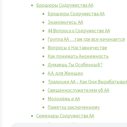
Брошюры Содружества АА
Брошюры Содружества АА
Знакомьтесь: АА
44 Вопроса о Содружестве АА
Группа АА …там где все начинается
Вопросы о Наставничестве
Как понимать Анонимность
Думаешь Ты Особенный?
А.А. для Женщин
Традиции АА – Как Они Вырабатыва
Священнослужителям об АА
Молодёжь и АА
Памятка заключённому
Семинары Содружества АА
Семинары АА