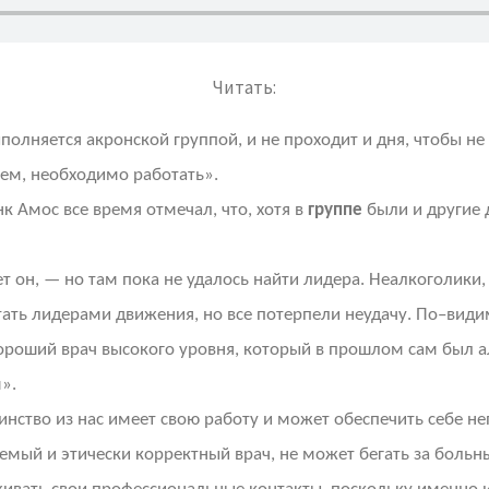
Читать:
лняется акронской группой, и не проходит и дня, чтобы не 
лем, необходимо работать».
к Амос все время отмечал, что, хотя в
группе
были и другие 
ет он, — но там пока не удалось найти лидера. Неалкоголики
стать лидерами движения, но все потерпели неудачу. По–вид
 хороший врач высокого уровня, который в прошлом сам был
».
инство из нас имеет свою работу и может обеспечить себе н
емый и этически корректный врач, не может бегать за больны