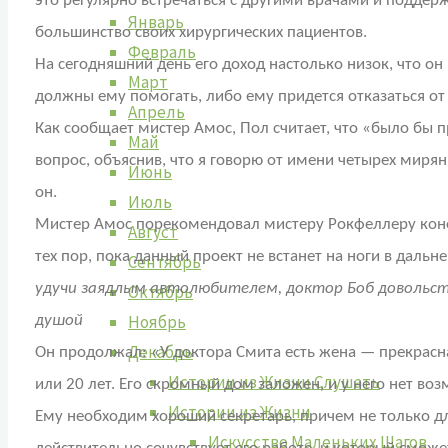
это регулярно встречаться с другими врачами и поддерж
Январь
большинство своих хирургических пациентов.
Февраль
На сегодняшний день его доход настолько низок, что о
Март
должны ему помогать, либо ему придется отказаться от
Апрель
Как сообщает мистер Амос, Пол считает, что «было бы п
Май
вопрос, объяснив, что я говорю от имени четырех миря
Июнь
он.
Июль
Мистер Амос порекомендовал мистеру Рокфеллеру конфи
Август
тех пор, пока данный проект не встанет на ноги в дальн
Сентябрь
удучи заядлым автолюбителем, доктор Боб довольств
Октябрь
Ноябрь
душой
Декабрь
Он продолжал: «У доктора Смита есть жена — прекрасная
Истории из Жизни Слушать
или 20 лет. Его скромный дом заложен, и у него нет в
Истории из Жизни
Ему необходим хороший секретарь, причем не только для
Искусство Маленьких Шагов