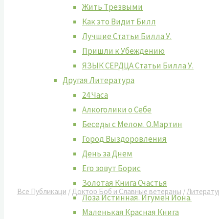
Жить Tрезвыми
Как это Видит Билл
Лучшие Cтатьи Билла У.
Пришли к Убеждению
ЯЗЫК СЕРДЦА Статьи Билла У.
Другая Литература
24 Часа
Алкоголики о Себе
Беседы с Мелом. О.Мартин
Город Выздоровления
День за Днем
Его зовут Борис
Золотая Книга Счастья
Все Публикаци
/
Доктор Боб и Славные ветераны
/
Литерату
Лоза Истинная. Игумен Иона.
Маленькая Красная Книга