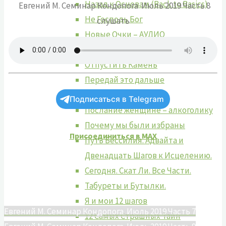
Назад к Основам (Back to Basics)
Евгений М. Семинар Кондопога Июль 2019 Часть 8
Не Господь Бог
слушать
Новые Очки – АУДИО
Новые Очки фрагментами
Отпустить Камень
Передай это дальше
Понимание 12 Шагов
Подписаться в Telegram
Послание женщине – алкоголику
Почему мы были избраны
Присоединиться в MAX
Путь Бессилия. Адвайта и
Двенадцать Шагов к Исцелению.
Сегодня. Скат Ли. Все Части.
Табуреты и Бутылки.
Я и мои 12 шагов
Евгений М. Семинар Кондопога Июль 2019 Часть 7
12 Самых Страшных Тайн