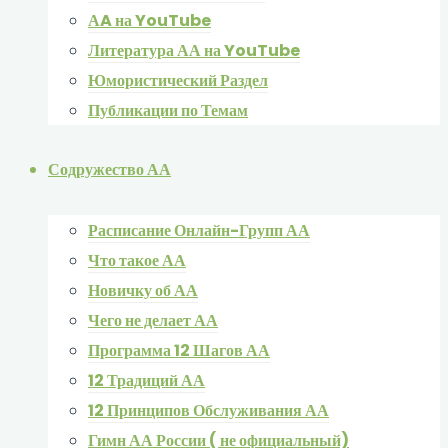
АA на YouTube
Литература АА на YouTube
Юмористический Раздел
Публикации по Темам
Содружество АА
Расписание Онлайн-Групп АА
Что такое АА
Новичку об АА
Чего не делает АА
Программа 12 Шагов АА
12 Традиций АА
12 Принципов Обслуживания АА
Гимн АА России ( не официальный)