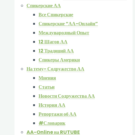
Спикерские АА
Все Спикерские
Спикерские “АА-Онлайн”
Международный Опыт
12 Шагов АА
12 Традиций АА
Спикеры Америки
На тему- Содружество АА
Мнения
Статьи
Новости Содружества АА
История АА
Репортажи об АА
#Словарик
AA-Online на RUTUBE