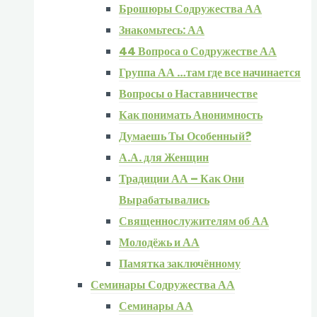
Брошюры Содружества АА
Знакомьтесь: АА
44 Вопроса о Содружестве АА
Группа АА …там где все начинается
Вопросы о Наставничестве
Как понимать Анонимность
Думаешь Ты Особенный?
А.А. для Женщин
Традиции АА – Как Они
Вырабатывались
Священнослужителям об АА
Молодёжь и АА
Памятка заключённому
Семинары Содружества АА
Семинары АА