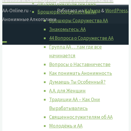
Евгений М. Семинар Кондопога Июль 2019 Часть 9
Литература АА на YouTube
AA-Online.ru -
Работает на
Kahuna
&
WordPress
.
Брошюры Содружества АА
Анонимные Алкоголики
Брошюры Содружества АА
Знакомьтесь: АА
44 Вопроса о Содружестве АА
Группа АА …там где все
начинается
Вопросы о Наставничестве
Как понимать Анонимность
Думаешь Ты Особенный?
А.А. для Женщин
Традиции АА – Как Они
Вырабатывались
Священнослужителям об АА
Молодёжь и АА