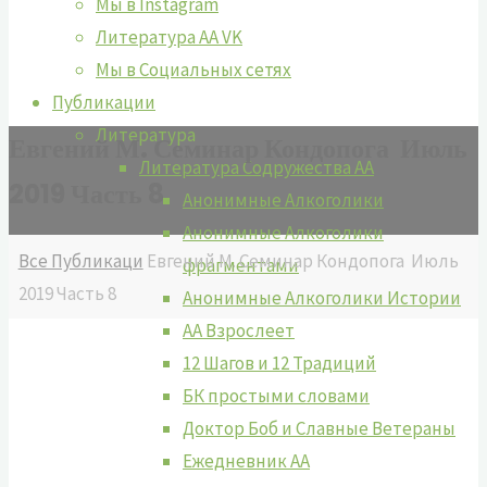
Мы в Instagram
Литература АА VK
Мы в Социальных сетях
Публикации
Литература
Евгений М. Семинар Кондопога Июль
Литература Содружества АА
2019 Часть 8
Анонимные Алкоголики
Анонимные Алкоголики
Главная
Все Публикаци
Евгений М. Семинар Кондопога Июль
фрагментами
2019 Часть 8
Анонимные Алкоголики Истории
АА Взрослеет
12 Шагов и 12 Традиций
БК простыми словами
Доктор Боб и Славные Ветераны
Ежедневник АА