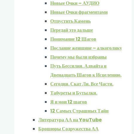
Новые Очки – АУДИО
Новые Очки фрагментами
Отпустить Камень
Передай это дальше
Понимание 12 Шагов
Послание женщине – алкоголику
Почему мы были избраны
Путь Бессилия. Адвайта и
Двенадцать Шагов к Исцелению.
Сегодня. Скат Ли. Все Части.
Табуреты и Бутылки.
Я и мои 12 шагов
12 Самых Страшных Тайн
Литература АА на YouTube
Брошюры Содружества АА