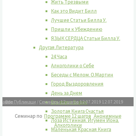
Жить Tрезвыми
Как это Видит Билл
Лучшие Cтатьи Билла У.
Пришли к Убеждению
ЯЗЫК СЕРДЦА Статьи Билла У.
Другая Литература
24 Часа
Алкоголики о Себе
Беседы с Мелом. О.Мартин
Город Выздоровления
День за Днем
Его зовут Борис
Все Публикаци
/
Семинары 12 шагов
12.07.2019
12.07.2019
audio
Золотая Книга Счастья
Семинар по
Программе 12 шагов
Анонимные
Лоза Истинная. Игумен Иона.
Алкоголики
Маленькая Красная Книга