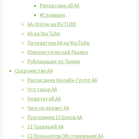
Репортажи об АА
#Словарик
AA-Online на RUTUBE
АA на YouTube
Литература АА на YouTube
Юмористический Раздел
Публикации по Темам
Содружество АА
Расписание Онлайн-Групп АА
Что такое АА
Новичку об АА
Чего не делает АА
Программа 12 Шагов АА
12 Традиций АА
12 Принципов Обслуживания АА