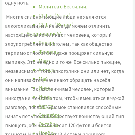
одну ночь.
Молитва о Бессилии.
11 Шаг ( Утро )
Многие сильно пьющие люди не являются
11 Шаг ( Вечер )
алкоголиками, мы не всегда можем отличить
Ежедневник АА
настоящего алкоголика от человека, который
Январь
злоупотребляет алкоголем, так как общество
Февраль
терпимо относится и даже поощряет сильную
Март
выпивку. Это не одно и то же. Все сильно пьющие,
Апрель
независимо от того, алкоголики они или нет, когда
Май
они напиваются, начинают обращать на себя
Июнь
внимание. Так, застенчивый человек, который
Июль
никогда не мечтал о том, чтобы вмешаться в чужой
Август
разговор, после 5-6 рюмок становился способным
Сентябрь
начать петь песни. Существует воинствующий тип
Октябрь
пьющего, обычно он весит 120 футов и боится
Ноябрь
темноты. Но дайте ему 3-4 стакана жидкого