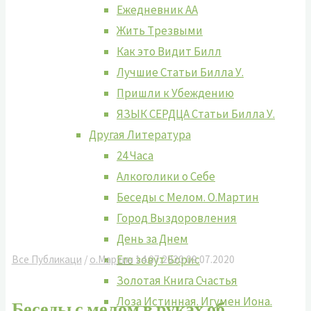
Ежедневник АА
Жить Tрезвыми
Как это Видит Билл
Лучшие Cтатьи Билла У.
Пришли к Убеждению
ЯЗЫК СЕРДЦА Статьи Билла У.
Другая Литература
24 Часа
Алкоголики о Себе
Беседы с Мелом. О.Мартин
Город Выздоровления
День за Днем
Его зовут Борис
Все Публикаци
/
о.Мартин
14.07.2020
09.07.2020
Золотая Книга Счастья
Лоза Истинная. Игумен Иона.
Беседы с мелом в руках об