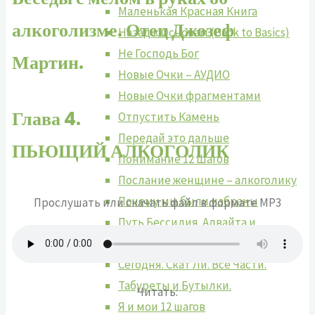
Маленькая Красная Книга
алкоголизме. Отец Джозеф
Назад к Основам (Back to Basics)
Не Господь Бог
Мартин.
Новые Очки – АУДИО
Новые Очки фрагментами
Глава 4.
Отпустить Камень
Передай это дальше
ПЬЮЩИЙ АЛКОГОЛИК
Понимание 12 Шагов
Послание женщине – алкоголику
Почему мы были избраны
Прослушать или скачать файл в формате MP3
Путь Бессилия. Адвайта и
Двенадцать Шагов к Исцелению.
Сегодня. Скат Ли. Все Части.
Табуреты и Бутылки.
Читать:
Я и мои 12 шагов