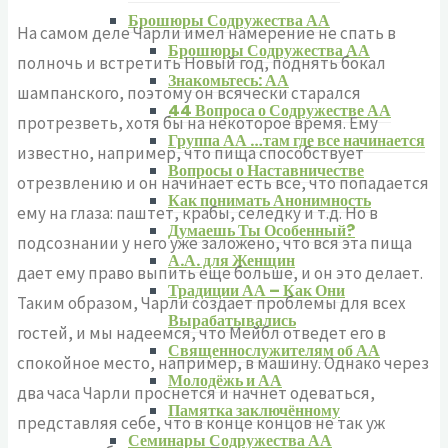
Брошюры Содружества АА
На самом деле Чарли имел намерение не спать в
Брошюры Содружества АА
полночь и встретить Новый год, поднять бокал
Знакомьтесь: АА
шампанского, поэтому он всячески старался
44 Вопроса о Содружестве АА
протрезветь, хотя бы на некоторое время. Ему
Группа АА …там где все начинается
известно, например, что пища способствует
Вопросы о Наставничестве
отрезвлению и он начинает есть все, что попадается
Как понимать Анонимность
ему на глаза: паштет, крабы, селедку и т.д. Но в
Думаешь Ты Особенный?
подсознании у него уже заложено, что вся эта пища
А.А. для Женщин
дает ему право выпить еще больше, и он это делает.
Традиции АА – Как Они
Таким образом, Чарли создает проблемы для всех
Вырабатывались
гостей, и мы надеемся, что Мейбл отведет его в
Священнослужителям об АА
спокойное место, например, в машину. Однако через
Молодёжь и АА
два часа Чарли проснется и начнет одеваться,
Памятка заключённому
представляя себе, что в конце концов не так уж
Семинары Содружества АА