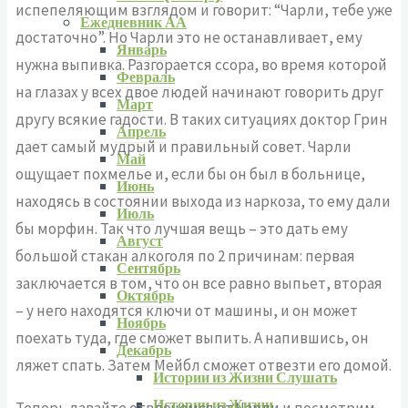
испепеляющим взглядом и говорит: “Чарли, тебе уже
Ежедневник АА
достаточно”. Но Чарли это не останавливает, ему
Январь
нужна выпивка. Разгорается ссора, во время которой
Февраль
на глазах у всех двое людей начинают говорить друг
Март
другу всякие гадости. В таких ситуациях доктор Грин
Апрель
дает самый мудрый и правильный совет. Чарли
Май
ощущает похмелье и, если бы он был в больнице,
Июнь
находясь в состоянии выхода из наркоза, то ему дали
Июль
бы морфин. Так что лучшая вещь – это дать ему
Август
большой стакан алкоголя по 2 причинам: первая
Сентябрь
заключается в том, что он все равно выпьет, вторая
Октябрь
– у него находятся ключи от машины, и он может
Ноябрь
поехать туда, где сможет выпить. А напившись, он
Декабрь
ляжет спать. Затем Мейбл сможет отвезти его домой.
Истории из Жизни Слушать
Истории из Жизни
Теперь давайте отвлечемся от Чарли и посмотрим