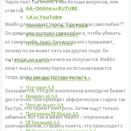
Чарли пьет так много. У нее больше вопросов, чем
AA-Online на RUTUBE
ответов.
АA на YouTube
Мейбл спрашивает Чарли: “Где же твое самолюбие?”.
Литература АА на YouTube
Он давно уже потерял самолюбие и, чтобы убежать
Юмористический Раздел
от самого себя, пьет. Она всегда его спрашивает,
Публикации по Темам
почему он не может пить как другие люди. Он
пытается, но у него ничего не получается. Мейбл
Содружество АА
хочет знать, почему Чарли не останавливается
тогда, когда уже достаточно выпито.
Расписание Онлайн-Групп АА
Что такое АА
Оказывается, что для алкоголиков никогда не бывает
Новичку об АА
достаточно. Они проходят эйфорическую стадию так
Чего не делает АА
быстро, что теряют контроль. Затем ищут только
Программа 12 Шагов АА
забвения. Вот так и живет Мейбл – огорченная и
12 Традиций АА
разочарованная, стараясь понять, что происходит с