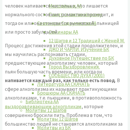
человек напивается настолько, что лишается
Молодёжь и АА
нормального состояния, романтика проходит, и
Памятка заключённому
тогда он или она становится выпивохой, пьяницей
Семинары Содружества АА
или просто забулдыгой.
Семинары АА
12 Шагов и 12 Традиций с Женей М.
Процесс достижения этой стадии продолжителен, и
ДЖО И ЧАРЛИ. Изучение БК
мы научились распознавать стадии,
Духовное Путешествие по БК
предшествующие алкоголизму: человек, который
Город Выздоровления.
пьян большую часть времени, или когда он
СООБЩЕСТВО ДУХА (2001)
напивается каждый раз, как только есть повод
. В
Литература АА СКАЧАТЬ
сфере алкоголизма их называют практикующими
Брошюры АА СКАЧАТЬ
алкоголиками, т.е. пьющими, в противоположность
Библиотека АА
выздоравливающим алкоголикам
, которые
Молитвы 12 Шагов
совершенно бросили пить. Проблема в том, что
Молитвы 12 Шагов
большинство людей не становятся алкоголиками за
Молитвы из БК