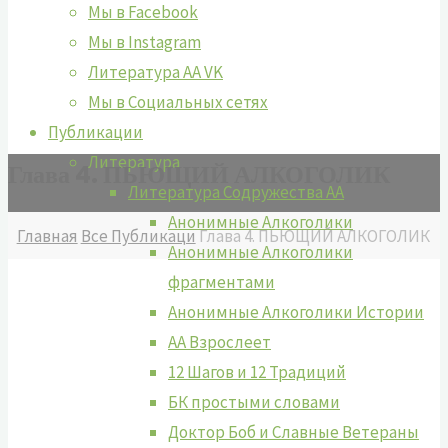
Мы в Facebook
Мы в Instagram
Литература АА VK
Мы в Социальных сетях
Публикации
Литература
Глава 4. ПЬЮЩИЙ АЛКОГОЛИК
Литература Содружества АА
Анонимные Алкоголики
Главная
Все Публикаци
Глава 4. ПЬЮЩИЙ АЛКОГОЛИК
Анонимные Алкоголики
фрагментами
Анонимные Алкоголики Истории
АА Взрослеет
12 Шагов и 12 Традиций
БК простыми словами
Доктор Боб и Славные Ветераны