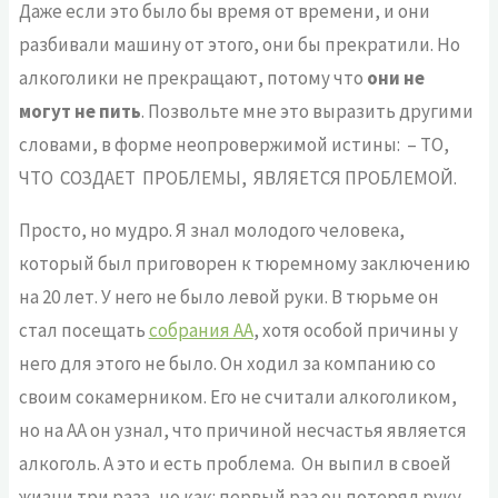
Даже если это было бы время от времени, и они
разбивали машину от этого, они бы прекратили. Но
алкоголики не прекращают, потому что
они не
могут не пить
. Позвольте мне это выразить другими
словами, в форме неопровержимой истины: – ТО,
ЧТО СОЗДАЕТ ПРОБЛЕМЫ, ЯВЛЯЕТСЯ ПРОБЛЕМОЙ.
Просто, но мудро. Я знал молодого человека,
который был приговорен к тюремному заключению
на 20 лет. У него не было левой руки. В тюрьме он
стал посещать
собрания АА
, хотя особой причины у
него для этого не было. Он ходил за компанию со
своим сокамерником. Его не считали алкоголиком,
но на АА он узнал, что причиной несчастья является
алкоголь. А это и есть проблема. Он выпил в своей
жизни три раза, но как: первый раз он потерял руку