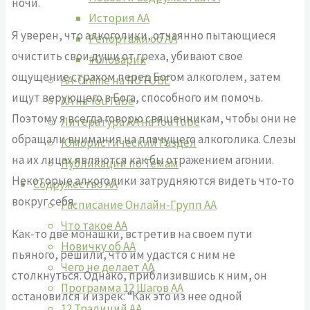
ночи.
История АА
Я уверен, что алкоголики, отчаянно пытающиеся
Репортажи об АА
очистить свои души от греха, убивают свое
#Словарик
ощущение страхом перед Богом алкоголем, затем
AA-Online на RUTUBE
ищут верующего в Бога, способного им помочь.
АA на YouTube
Поэтому я всегда говорю священникам, чтобы они не
Литература АА на YouTube
обращали внимания на плачущего алкоголика. Слезы
Юмористический Раздел
на их лицах являются как бы отражением агонии.
Публикации по Темам
Некоторые алкоголики затрудняются видеть что-то
Содружество АА
вокруг себя.
Расписание Онлайн-Групп АА
Что такое АА
Как-то две монашки, встретив на своем пути
Новичку об АА
пьяного, решили, что им удастся с ним не
Чего не делает АА
столкнуться. Однако, приблизившись к ним, он
Программа 12 Шагов АА
остановился и изрек: “Как это из нее одной
12 Традиций АА