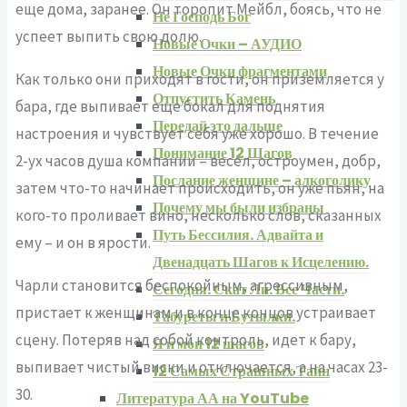
еще дома, заранее. Он торопит Мейбл, боясь, что не
Не Господь Бог
успеет выпить свою долю.
Новые Очки – АУДИО
Новые Очки фрагментами
Как только они приходят в гости, он приземляется у
Отпустить Камень
бара, где выпивает еще бокал для поднятия
Передай это дальше
настроения и чувствует себя уже хорошо. В течение
Понимание 12 Шагов
2-ух часов душа компании – весел, остроумен, добр,
Послание женщине – алкоголику
затем что-то начинает происходить, он уже пьян, на
Почему мы были избраны
кого-то проливает вино, несколько слов, сказанных
Путь Бессилия. Адвайта и
ему – и он в ярости.
Двенадцать Шагов к Исцелению.
Чарли становится беспокойным, агрессивным,
Сегодня. Скат Ли. Все Части.
пристает к женщинам и в конце концов устраивает
Табуреты и Бутылки.
сцену. Потеряв над собой контроль, идет к бару,
Я и мои 12 шагов
выпивает чистый виски и отключается, а на часах 23-
12 Самых Страшных Тайн
30.
Литература АА на YouTube