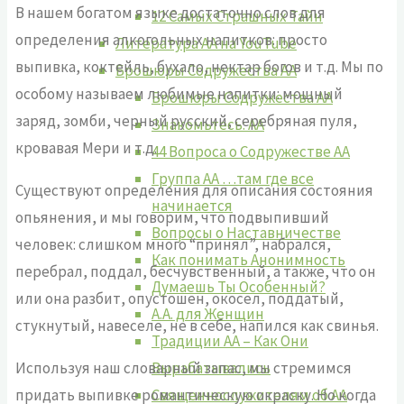
В нашем богатом языке достаточно слов для
12 Самых Страшных Тайн
определения алкогольных напитков: просто
Литература АА на YouTube
выпивка, коктейль, бухало, нектар богов и т.д. Мы по
Брошюры Содружества АА
особому называем любимые напитки: мощный
Брошюры Содружества АА
заряд, зомби, черный русский, серебряная пуля,
Знакомьтесь: АА
кровавая Мери и т.д.
44 Вопроса о Содружестве АА
Группа АА …там где все
Существуют определения для описания состояния
начинается
опьянения, и мы говорим, что подвыпивший
Вопросы о Наставничестве
человек: слишком много “принял”, набрался,
Как понимать Анонимность
перебрал, поддал, бесчувственный, а также, что он
Думаешь Ты Особенный?
или она разбит, опустошен, окосел, поддатый,
А.А. для Женщин
стукнутый, навеселе, не в себе, напился как свинья.
Традиции АА – Как Они
Используя наш словарный запас, мы стремимся
Вырабатывались
придать выпивке романтическую окраску. Но когда
Священнослужителям об АА