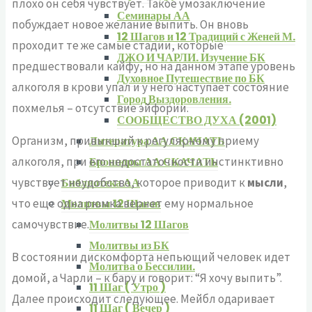
плохо он себя чувствует. Такое умозаключение
Семинары АА
побуждает новое желание выпить. Он вновь
12 Шагов и 12 Традиций с Женей М.
проходит те же самые стадии, которые
ДЖО И ЧАРЛИ. Изучение БК
предшествовали кайфу, но на данном этапе уровень
Духовное Путешествие по БК
алкоголя в крови упал и у него наступает состояние
Город Выздоровления.
похмелья – отсутствие эйфории.
СООБЩЕСТВО ДУХА (2001)
Организм, привыкший к регулярному приему
Литература АА СКАЧАТЬ
алкоголя, при его недостаточности инстинктивно
Брошюры АА СКАЧАТЬ
чувствует неудобство, которое приводит к
мысли
,
Библиотека АА
что еще одна рюмка вернет ему нормальное
Молитвы 12 Шагов
самочувствие.
Молитвы 12 Шагов
Молитвы из БК
В состоянии дискомфорта непьющий человек идет
Молитва о Бессилии.
домой, а Чарли – к бару и говорит: “Я хочу выпить”.
11 Шаг ( Утро )
Далее происходит следующее. Мейбл одаривает
11 Шаг ( Вечер )