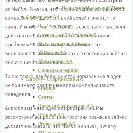
Искусство Маленьких Шагов
на Мейбл. Кажется, что такая женщина есть в любой
Спикерские АА
семье. Она обладает сильной волей и знает, что
Все Спикерские
каждый может контролировать свое пьянство, если
Спикерские “АА-Онлайн”
действительно этого захочет. Она не понимает
Международный Опыт
проблемы Чарли, потому что не имеет их.
12 Шагов АА
Большинство не алкоголиков не в состоянии войти в
12 Традиций АА
положение алкоголиков.
Спикеры Америки
Точно также, как большинство нормальных людей
На тему- Содружество АА
не понимают различные виды компульсивного
Мнения
поведения.
Статьи
Новости Содружества АА
Алкоголизм – это одно из пристрастий. Мы
История АА
рассмотрим вопрос о пристрастиях позже, но сейчас
Репортажи об АА
достаточно сказать, что Мейбл не знает, почему
#Словарик