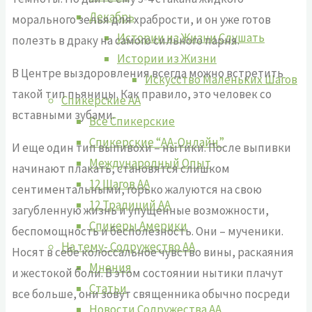
Декабрь
морального зелья для храбрости, и он уже готов
Истории из Жизни Слушать
полезть в драку на самого сильного парня.
Истории из Жизни
В Центре выздоровления всегда можно встретить
Искусство Маленьких Шагов
такой тип пьяницы. Как правило, это человек со
Спикерские АА
вставными зубами.
Все Спикерские
Спикерские “АА-Онлайн”
И еще один тип выпивохи – нытики. После выпивки
Международный Опыт
начинают плакать, становятся слишком
12 Шагов АА
сентиментальными, горько жалуются на свою
12 Традиций АА
загубленную жизнь и упущенные возможности,
Спикеры Америки
беспомощность и бесполезность. Они – мученики.
На тему- Содружество АА
Носят в себе колоссальное чувство вины, раскаяния
Мнения
и жестокой боли. В этом состоянии нытики плачут
Статьи
все больше, они зовут священника обычно посреди
Новости Содружества АА