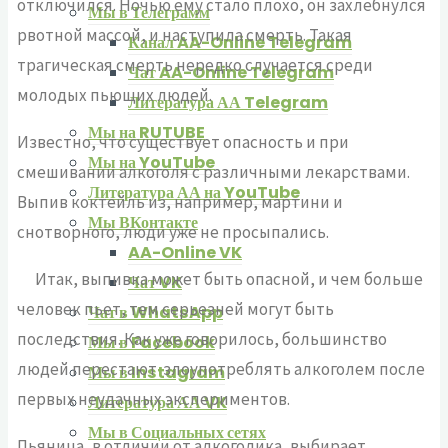
отключился. Ночью ему стало плохо, он захлебнулся
Мы в Телеграмм
рвотной массой, и наступила смерть. Такая
Канал AA-Online Telegram
трагическая смерть нередко случается среди
Чат AA-Online Telegram
молодых пьющих людей.
Литература АА Telegram
Мы на RUTUBE
Известно, что существует опасность и при
Мы на YouTube
смешивании алкоголя с различными лекарствами.
Литература АА на YouTube
Выпив коктейль из, например, мартини и
Мы ВКонтакте
снотворного, люди уже не просыпались.
AA-Online VK
Итак, выпивка может быть опасной, и чем больше
Чат VK
человек пьет, тем серьезней могут быть
Чат в WhatsApp
последствия. Как уже говорилось, большинство
Мы в Facebook
людей перестают злоупотреблять алкоголем после
Мы в Instagram
первых неудачных экспериментов.
Литература АА VK
Мы в Социальных сетях
Пьяница, в отличии от алкоголика, выбирает,