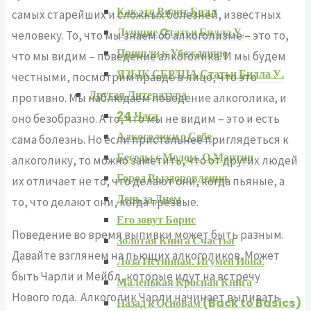
Как это Видит Билл
самых старейших и сложных болезней, известных
Лучшие Cтатьи Билла У.
человеку. То, что мы знаем об алкоголизме – это то,
Пришли к Убеждению
что мы видим – поведение алкоголика. И мы будем
ЯЗЫК СЕРДЦА Статьи Билла У.
честными, посмотрим правде в лицо, что это
Другая Литература
противно. Мы наблюдаем поведение алкоголика, и
24 Часа
оно безобразно. А то, что мы не видим – это и есть
Алкоголики о Себе
сама болезнь. Но если пристальнее приглядеться к
Беседы с Мелом. О.Мартин
алкоголику, то можно заметить, что от других людей
Город Выздоровления
их отличает не то, что делают они, когда пьяные, а
День за Днем
то, что делают они, когда трезвые.
Его зовут Борис
Поведение во время выпивки может быть разным.
Золотая Книга Счастья
Давайте взглянем на пьющих алкоголиков. Может
Лоза Истинная. Игумен Иона.
быть Чарли и Мейбл, которые идут на встречу
Маленькая Красная Книга
Нового года. Алкоголик Чарли начинает выпивать
Назад к Основам (Back to Basics)