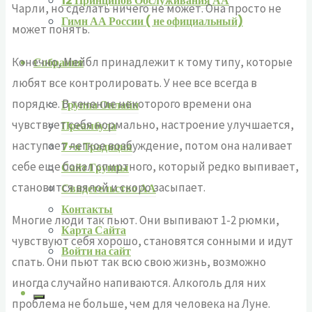
12 Принципов Обслуживания АА
Чарли, но сделать ничего не может. Она просто не
Гимн АА России ( не официальный)
может понять.
Конечно, Мейбл принадлежит к тому типу, которые
Собрания
любят все контролировать. У нее все всегда в
порядке. В течение некоторого времени она
Группа Онлайн
чувствует себя нормально, настроение улучшается,
Преамбула
наступает легкое возбуждение, потом она наливает
7-я Традиция
себе еще бокал спиртного, который редко выпивает,
Сайт Группы
становится вялой и скоро засыпает.
Свидетельство АА
Контакты
Многие люди так пьют. Они выпивают 1-2 рюмки,
Карта Сайта
чувствуют себя хорошо, становятся сонными и идут
Войти на сайт
спать. Они пьют так всю свою жизнь, возможно
иногда случайно напиваются. Алкоголь для них
проблема не больше, чем для человека на Луне.