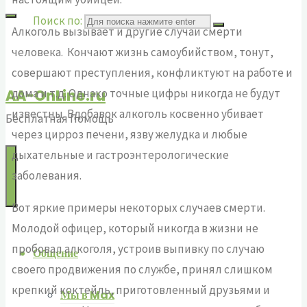
Поиск по:
Алкоголь вызывает и другие случаи смерти
человека. Кончают жизнь самоубийством, тонут,
совершают преступления, конфликтуют на работе и
дома и т.д. Однако точные цифры никогда не будут
AA-OnLine.ru
известны. Вдобавок алкоголь косвенно убивает
Бесплатная Помощь
через цирроз печени, язву желудка и любые
дыхательные и гастроэнтерологические
заболевания.
Вот яркие примеры некоторых случаев смерти.
Молодой офицер, который никогда в жизни не
пробовал алкоголя, устроив выпивку по случаю
Общение
своего продвижения по службе, принял слишком
крепкий коктейль, приготовленный друзьями и
Мы в Max