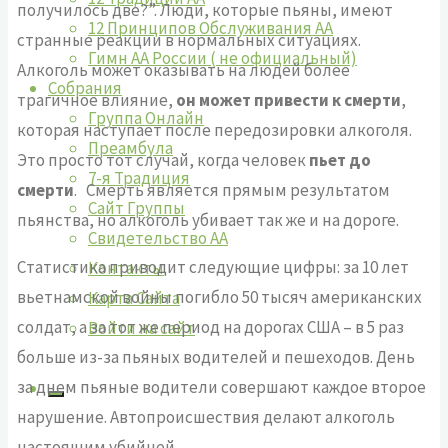
получилось две?”. Люди, которые пьяны, имеют
12 Принципов Обслуживания АА
странные реакции в нормальных ситуациях.
Гимн АА России ( не официальный)
Алкоголь может оказывать на людей более
Собрания
трагичное влияние,
он может привести к смерти
,
Группа Онлайн
которая наступает после передозировки алкоголя.
Преамбула
Это просто тот случай, когда человек
пьет до
7-я Традиция
смерти
. Смерть является прямым результатом
Сайт Группы
пьянства, но алкоголь убивает так же и на дороге.
Свидетельство АА
Статистика приводит следующие цифры: за 10 лет
Контакты
вьетнамской войны погибло 50 тысяч американских
Карта Сайта
солдат, а за тот же период на дорогах США – в 5 раз
Войти на сайт
больше из-за пьяных водителей и пешеходов. День
за днем пьяные водители совершают каждое второе
нарушение. Автопроисшествия делают алкоголь
настоящим убийцей.