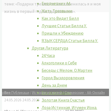
Ежедневник АА
теме: «Подарки трезвости: как изменилась я и моя
Жить Tрезвыми
жизнь в первый год выздоровления».
Как это Видит Билл
Лучшие Cтатьи Билла У.
Пришли к Убеждению
ЯЗЫК СЕРДЦА Статьи Билла У.
Другая Литература
24 Часа
Алкоголики о Себе
Беседы с Мелом. О.Мартин
Город Выздоровления
День за Днем
Его зовут Борис
Все Публикаци
/
Истории из жизни
/
Спикерские - АА-Онлайн
video
Золотая Книга Счастья
24.05.2026
24.05.2026
Лоза Истинная. Игумен Иона.