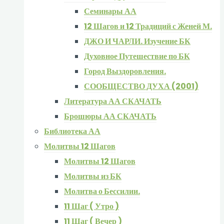
Семинары АА
12 Шагов и 12 Традиций с Женей М.
ДЖО И ЧАРЛИ. Изучение БК
Духовное Путешествие по БК
Город Выздоровления.
СООБЩЕСТВО ДУХА (2001)
Литература АА СКАЧАТЬ
Брошюры АА СКАЧАТЬ
Библиотека АА
Молитвы 12 Шагов
Молитвы 12 Шагов
Молитвы из БК
Молитва о Бессилии.
11 Шаг ( Утро )
11 Шаг ( Вечер )