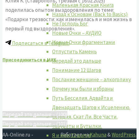
Юлия К. (Ставрополь, трезвая с 16.02.2025)
Маленькая Красная Книга
поделилась опытом выздоровления по теме:
Назад к Основам (Back to Basics)
«Подарки трезвости: как изменилась я и моя жизнь в
Не Господь Бог
первый год выздоровления».
Новые Очки – АУДИО
Новые Очки фрагментами
Подписаться в Telegram
Отпустить Камень
Присоединиться в MAX
Передай это дальше
Понимание 12 Шагов
Послание женщине – алкоголику
Почему мы были избраны
Путь Бессилия. Адвайта и
Двенадцать Шагов к Исцелению.
Передай это дальше – (100)
Сегодня. Скат Ли. Все Части.
Передай это дальше – (101)
Табуреты и Бутылки.
AA-Online.ru -
Работает на
Kahuna
&
WordPress
.
Я и мои 12 шагов