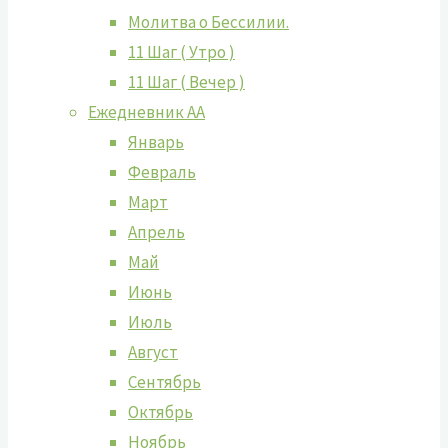
Молитва о Бессилии.
11 Шаг ( Утро )
11 Шаг ( Вечер )
Ежедневник АА
Январь
Февраль
Март
Апрель
Май
Июнь
Июль
Август
Сентябрь
Октябрь
Ноябрь