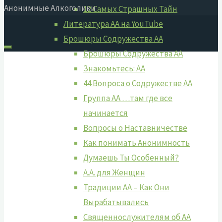
Анонимные Алкоголики
12 Самых Страшных Тайн
Литература АА на YouTube
Брошюры Содружества АА
Брошюры Содружества АА
Знакомьтесь: АА
44 Вопроса о Содружестве АА
Группа АА …там где все
начинается
Вопросы о Наставничестве
Как понимать Анонимность
Думаешь Ты Особенный?
А.А. для Женщин
Традиции АА – Как Они
Вырабатывались
Священнослужителям об АА