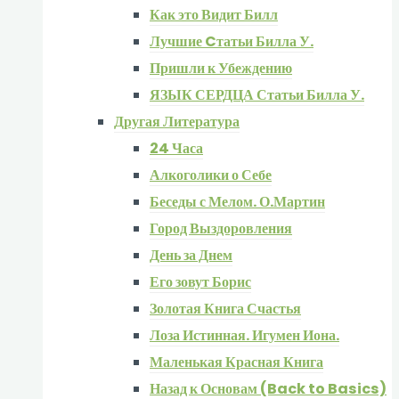
Как это Видит Билл
Лучшие Cтатьи Билла У.
Пришли к Убеждению
ЯЗЫК СЕРДЦА Статьи Билла У.
Другая Литература
24 Часа
Алкоголики о Себе
Беседы с Мелом. О.Мартин
Город Выздоровления
День за Днем
Его зовут Борис
Золотая Книга Счастья
Лоза Истинная. Игумен Иона.
Маленькая Красная Книга
Назад к Основам (Back to Basics)