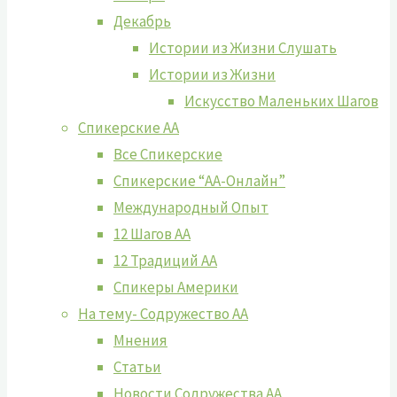
Декабрь
Истории из Жизни Слушать
Истории из Жизни
Искусство Маленьких Шагов
Спикерские АА
Все Спикерские
Спикерские “АА-Онлайн”
Международный Опыт
12 Шагов АА
12 Традиций АА
Спикеры Америки
На тему- Содружество АА
Мнения
Статьи
Новости Содружества АА