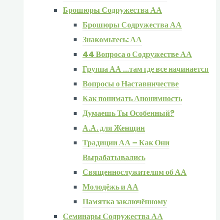
Брошюры Содружества АА
Брошюры Содружества АА
Знакомьтесь: АА
44 Вопроса о Содружестве АА
Группа АА …там где все начинается
Вопросы о Наставничестве
Как понимать Анонимность
Думаешь Ты Особенный?
А.А. для Женщин
Традиции АА – Как Они
Вырабатывались
Священнослужителям об АА
Молодёжь и АА
Памятка заключённому
Семинары Содружества АА