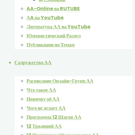
AA-Online на RUTUBE
АA на YouTube
Литература АА на YouTube
Юмористический Раздел
Публикации по Темам
Содружество АА
Расписание Онлайн-Групп АА
Что такое АА
Новичку об АА
Чего не делает АА
Программа 12 Шагов АА
12 Традиций АА