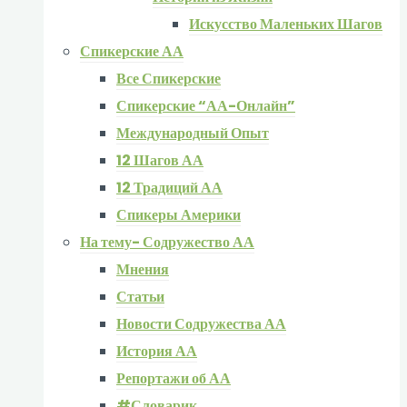
Искусство Маленьких Шагов
Спикерские АА
Все Спикерские
Спикерские “АА-Онлайн”
Международный Опыт
12 Шагов АА
12 Традиций АА
Спикеры Америки
На тему- Содружество АА
Мнения
Статьи
Новости Содружества АА
История АА
Репортажи об АА
#Словарик