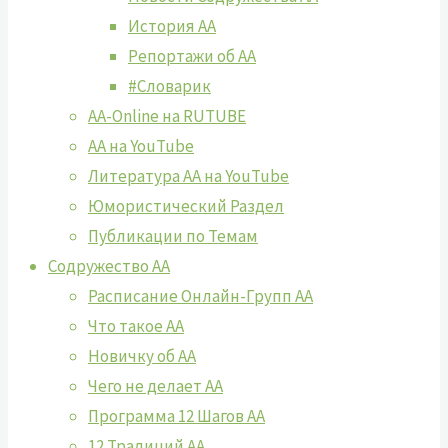
История АА
Репортажи об АА
#Словарик
AA-Online на RUTUBE
АA на YouTube
Литература АА на YouTube
Юмористический Раздел
Публикации по Темам
Содружество АА
Расписание Онлайн-Групп АА
Что такое АА
Новичку об АА
Чего не делает АА
Программа 12 Шагов АА
12 Традиций АА