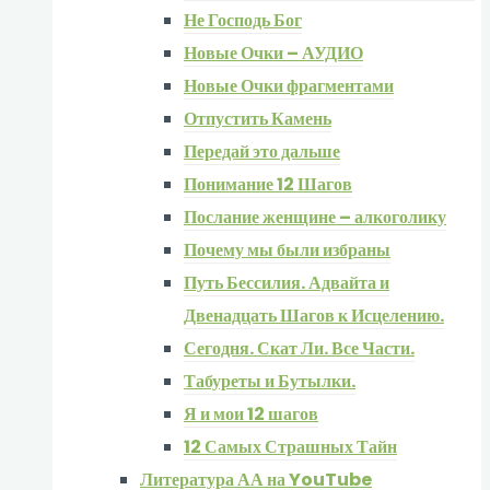
Не Господь Бог
Новые Очки – АУДИО
Новые Очки фрагментами
Отпустить Камень
Передай это дальше
Понимание 12 Шагов
Послание женщине – алкоголику
Почему мы были избраны
Путь Бессилия. Адвайта и
Двенадцать Шагов к Исцелению.
Сегодня. Скат Ли. Все Части.
Табуреты и Бутылки.
Я и мои 12 шагов
12 Самых Страшных Тайн
Литература АА на YouTube