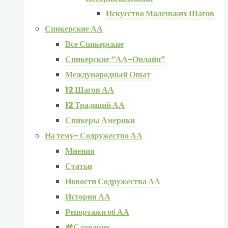
Искусство Маленьких Шагов
Спикерские АА
Все Спикерские
Спикерские “АА-Онлайн”
Международный Опыт
12 Шагов АА
12 Традиций АА
Спикеры Америки
На тему- Содружество АА
Мнения
Статьи
Новости Содружества АА
История АА
Репортажи об АА
#Словарик