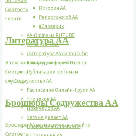
по темам
История АА
Смотреть
Репортажи об АА
читать
#Словарик
AA-Online на RUTUBE
Литература АА
АA на YouTube
Литература АА на YouTube
В текстовом и аудио формате
Юмористический Раздел
Смотреть
Публикации по Темам
слушать
Содружество АА
Расписание Онлайн-Групп АА
Что такое АА
Брошюры Содружества АА
Новичку об АА
Чего не делает АА
Брошюры АА размещенные на сайте
Программа 12 Шагов АА
Смотреть
12 Традиций АА