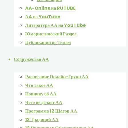
AA-Online на RUTUBE
АA на YouTube
Литература АА на YouTube
Юмористический Раздел
Публикации по Темам
Содружество АА
Расписание Онлайн-Групп АА
Что такое АА
Новичку об АА
Чего не делает АА
Программа 12 Шагов АА
12 Традиций АА