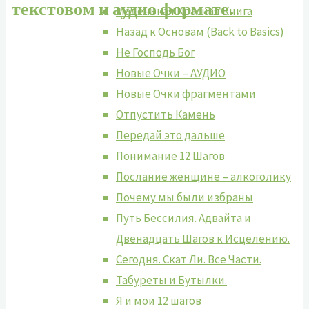
текстовом и аудио формате.
Маленькая Красная Книга
Назад к Основам (Back to Basics)
Не Господь Бог
Новые Очки – АУДИО
Новые Очки фрагментами
Отпустить Камень
Передай это дальше
Понимание 12 Шагов
Послание женщине – алкоголику
Почему мы были избраны
Путь Бессилия. Адвайта и
Двенадцать Шагов к Исцелению.
Сегодня. Скат Ли. Все Части.
Табуреты и Бутылки.
Я и мои 12 шагов