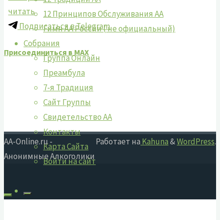
читать
12 Принципов Обслуживания АА
Подписаться в Telegram
Гимн АА России ( не официальный)
Собрания
Присоединиться в MAX
Группа Онлайн
Преамбула
7-я Традиция
Сайт Группы
Свидетельство АА
Контакты
AA-Online.ru -
Работает на
Kahuna
&
WordPress
.
Карта Сайта
Анонимные Алкоголики
Войти на сайт