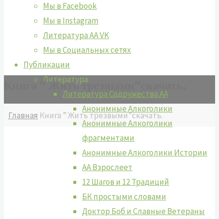
Мы в Facebook
Мы в Instagram
Литература АА VK
Мы в Социальных сетях
Публикации
Литература
Книга ” Жить трезвыми”скачать.
Литература Содружества АА
Анонимные Алкоголики
Главная
Книга ” Жить трезвыми”скачать.
Анонимные Алкоголики
фрагментами
Анонимные Алкоголики Истории
АА Взрослеет
12 Шагов и 12 Традиций
БК простыми словами
Доктор Боб и Славные Ветераны