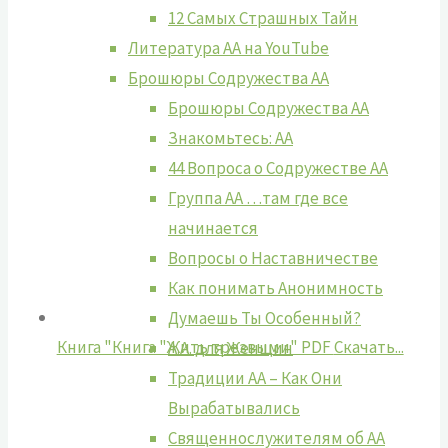
12 Самых Страшных Тайн
Литература АА на YouTube
Брошюры Содружества АА
Брошюры Содружества АА
Знакомьтесь: АА
44 Вопроса о Содружестве АА
Группа АА …там где все
начинается
Вопросы о Наставничестве
Как понимать Анонимность
Думаешь Ты Особенный?
Книга "Книга "Жить трезвыми" PDF
Cкачать...
А.А. для Женщин
Традиции АА – Как Они
Вырабатывались
Священнослужителям об АА