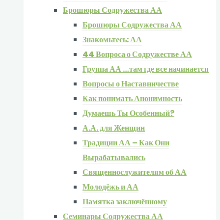
Брошюры Содружества АА
Брошюры Содружества АА
Знакомьтесь: АА
44 Вопроса о Содружестве АА
Группа АА …там где все начинается
Вопросы о Наставничестве
Как понимать Анонимность
Думаешь Ты Особенный?
А.А. для Женщин
Традиции АА – Как Они
Вырабатывались
Священнослужителям об АА
Молодёжь и АА
Памятка заключённому
Семинары Содружества АА