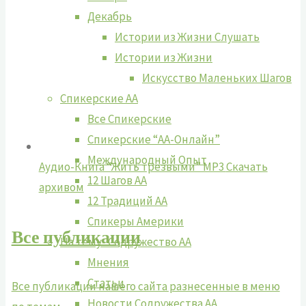
Декабрь
Истории из Жизни Слушать
Истории из Жизни
Искусство Маленьких Шагов
Спикерские АА
Все Спикерские
Спикерские “АА-Онлайн”
Международный Опыт
Аудио-Книга “Жить трезвыми” MP3
Cкачать
12 Шагов АА
архивом
12 Традиций АА
Спикеры Америки
Все публикации
На тему- Содружество АА
Мнения
Статьи
Все публикации нашего сайта разнесенные в меню
Новости Содружества АА