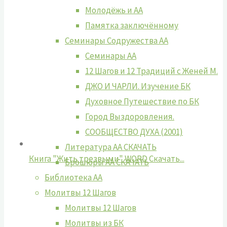
Молодёжь и АА
Памятка заключённому
Семинары Содружества АА
Семинары АА
12 Шагов и 12 Традиций с Женей М.
ДЖО И ЧАРЛИ. Изучение БК
Духовное Путешествие по БК
Город Выздоровления.
СООБЩЕСТВО ДУХА (2001)
Литература АА СКАЧАТЬ
Книга "Жить трезвыми" WORD
Cкачать...
Брошюры АА СКАЧАТЬ
Библиотека АА
Молитвы 12 Шагов
Молитвы 12 Шагов
Молитвы из БК