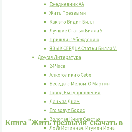
Ежедневник АА
Жить Tрезвыми
Как это Видит Билл
Лучшие Cтатьи Билла У.
Пришли к Убеждению
ЯЗЫК СЕРДЦА Статьи Билла У.
Другая Литература
24 Часа
Алкоголики о Себе
Беседы с Мелом. О.Мартин
Город Выздоровления
День за Днем
Его зовут Борис
Золотая Книга Счастья
Книга "Жить трезвыми"скачать в
Лоза Истинная. Игумен Иона.