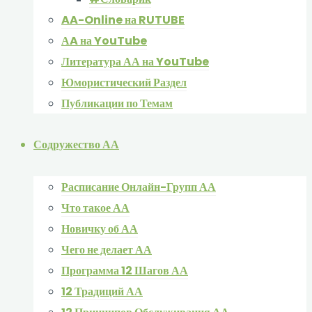
AA-Online на RUTUBE
АA на YouTube
Литература АА на YouTube
Юмористический Раздел
Публикации по Темам
Содружество АА
Расписание Онлайн-Групп АА
Что такое АА
Новичку об АА
Чего не делает АА
Программа 12 Шагов АА
12 Традиций АА