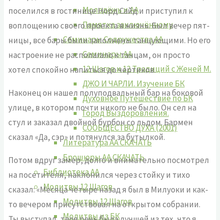
Молодёжь и АА
поселился в гостинице Норд Сайд и приступил к
Памятка заключённому
воплощению своего проекта в жизнь. Был вечер пят­
Семинары Содружества АА
ницы, все бары были заполнены танцующими. Но его
Семинары АА
настроение не располагало к танцам, он просто
12 Шагов и 12 Традиций с Женей М.
хотел спокойно напиться до чертиков.
ДЖО И ЧАРЛИ. Изучение БК
Наконец он нашел полуподвальный бар на боковой
Духовное Путешествие по БК
улице, в котором почти никого не было. Он сел на
Город Выздоровления.
стул и заказал двой­ной бурбон со льдом. Бармен
СООБЩЕСТВО ДУХА (2001)
сказал «Да, сэр» и потянулся за бутылкой.
Литература АА СКАЧАТЬ
Брошюры АА СКАЧАТЬ
Потом вдруг замер, долго и внимательно посмотрел
Библиотека АА
на посе­тителя, наклонился через стойку и тихо
Молитвы 12 Шагов
сказал: «Месяца четыре назад я был в Милуоки и как-
Молитвы 12 Шагов
то вечером присутствовал на от­крытом собрании.
Молитвы из БК
Ты выступал, твоя речь была лучшей из тех, что я