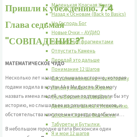
Маленькая Красная Книга
Пришли к убеждению. 7.4
Назад к Основам (Back to Basics)
Глава седьмая
Не Господь Бог
Новые Очки – АУДИО
"СОВПАДЕНИЕ?"
Новые Очки фрагментами
Отпустить Камень
Передай это дальше
МАТЕМАТИЧЕСКОЕ ЧУДО
Понимание 12 Шагов
Несколько лет назад я услышала историю, которая
Послание женщине – алкоголику
годами хо­дила в кругах АА в Мидуэсте. Я не могу
Почему мы были избраны
назвать имена людей, которые подтвердили бы эту
Путь Бессилия. Адвайта и
историю, но слышала ее из разных источников, и
Двенадцать Шагов к Исцелению.
обстоятельства кажутся мне правдоподобными…
Сегодня. Скат Ли. Все Части.
Табуреты и Бутылки.
В небольшом городке штата Висконсин один
Я и мои 12 шагов