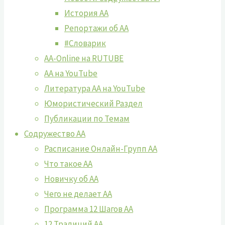
История АА
Репортажи об АА
#Словарик
AA-Online на RUTUBE
АA на YouTube
Литература АА на YouTube
Юмористический Раздел
Публикации по Темам
Содружество АА
Расписание Онлайн-Групп АА
Что такое АА
Новичку об АА
Чего не делает АА
Программа 12 Шагов АА
12 Традиций АА