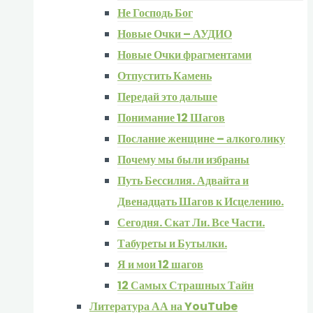
Не Господь Бог
Новые Очки – АУДИО
Новые Очки фрагментами
Отпустить Камень
Передай это дальше
Понимание 12 Шагов
Послание женщине – алкоголику
Почему мы были избраны
Путь Бессилия. Адвайта и
Двенадцать Шагов к Исцелению.
Сегодня. Скат Ли. Все Части.
Табуреты и Бутылки.
Я и мои 12 шагов
12 Самых Страшных Тайн
Литература АА на YouTube