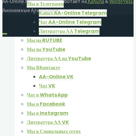
AA-Online.ru -
Работает на
Kahuna
&
WordPress
.
Мы в Телеграмм
Анонимные Алкоголики
Канал AA-Online Telegram
Чат AA-Online Telegram
Литература АА Telegram
Мы на RUTUBE
Мы на YouTube
Литература АА на YouTube
Мы ВКонтакте
AA-Online VK
Чат VK
Чат в WhatsApp
Мы в Facebook
Мы в Instagram
Литература АА VK
Мы в Социальных сетях