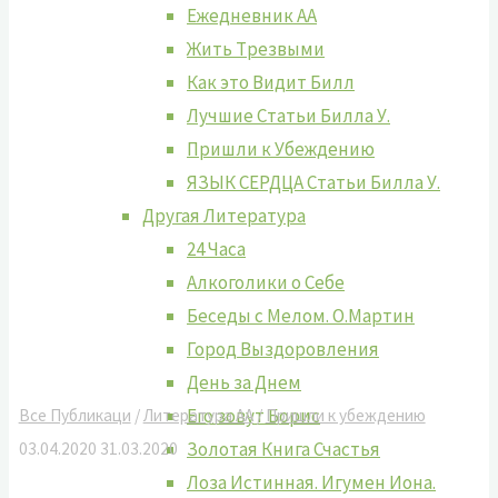
Ежедневник АА
Жить Tрезвыми
Как это Видит Билл
Лучшие Cтатьи Билла У.
Пришли к Убеждению
ЯЗЫК СЕРДЦА Статьи Билла У.
Другая Литература
24 Часа
Алкоголики о Себе
Беседы с Мелом. О.Мартин
Город Выздоровления
День за Днем
Его зовут Борис
Все Публикаци
/
Литература АА
/
Пришли к убеждению
Золотая Книга Счастья
03.04.2020
31.03.2020
Лоза Истинная. Игумен Иона.