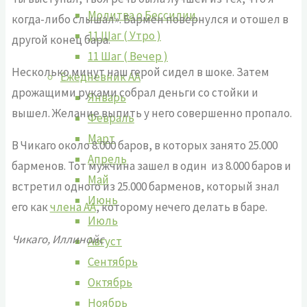
Молитва о Бессилии.
когда-либо слышал». Бармен повернулся и отошел в
11 Шаг ( Утро )
другой конец бара.
11 Шаг ( Вечер )
Несколько минут наш герой сидел в шоке. Затем
Ежедневник АА
дрожащими руками собрал деньги со стойки и
Январь
вышел. Желание выпить у него совершенно пропало.
Февраль
Март
В Чикаго около 8.000 баров, в которых занято 25.000
Апрель
барменов. Тот мужчина зашел в один из 8.000 баров и
Май
встретил одного из 25.000 барменов, который знал
Июнь
его как
члена АА
, которому нечего делать в баре.
Июль
Чикаго, Иллинойс
Август
Сентябрь
Октябрь
Ноябрь