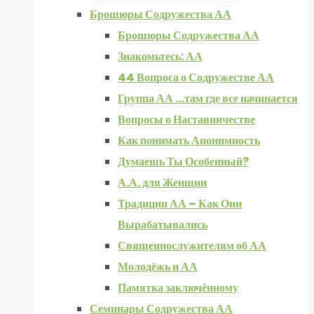
Брошюры Содружества АА
Брошюры Содружества АА
Знакомьтесь: АА
44 Вопроса о Содружестве АА
Группа АА …там где все начинается
Вопросы о Наставничестве
Как понимать Анонимность
Думаешь Ты Особенный?
А.А. для Женщин
Традиции АА – Как Они
Вырабатывались
Священнослужителям об АА
Молодёжь и АА
Памятка заключённому
Семинары Содружества АА