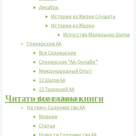
Декабрь
Истории из Жизни Слушать
Истории из Жизни
Искусство Маленьких Шагов
Спикерские АА
Все Спикерские
Спикерские “АА-Онлайн”
Международный Опыт
12 Шагов АА
12 Традиций АА
Читать все главы книги
Спикеры Америки
На тему- Содружество АА
Мнения
Статьи
Новости Содружества АА