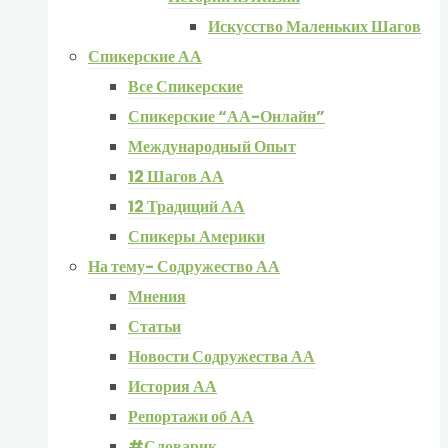
Искусство Маленьких Шагов
Спикерские АА
Все Спикерские
Спикерские “АА-Онлайн”
Международный Опыт
12 Шагов АА
12 Традиций АА
Спикеры Америки
На тему- Содружество АА
Мнения
Статьи
Новости Содружества АА
История АА
Репортажи об АА
#Словарик