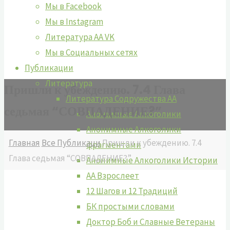
Мы в Facebook
Мы в Instagram
Литература АА VK
Мы в Социальных сетях
Публикации
Литература
Пришли к убеждению. 7.4 Глава
Литература Содружества АА
седьмая “СОВПАДЕНИЕ?”
Анонимные Алкоголики
Анонимные Алкоголики
Главная
Все Публикаци
Пришли к убеждению. 7.4
фрагментами
Глава седьмая “СОВПАДЕНИЕ?”
Анонимные Алкоголики Истории
АА Взрослеет
12 Шагов и 12 Традиций
БК простыми словами
Доктор Боб и Славные Ветераны