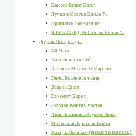
Как это Видит Билл
Лучшие Cтатьи Билла У.
Пришли к Убеждению
ЯЗЫК СЕРДЦА Статьи Билла У.
Другая Литература
24 Часа
Алкоголики о Себе
Беседы с Мелом. О.Мартин
Город Выздоровления
День за Днем
Его зовут Борис
Золотая Книга Счастья
Лоза Истинная. Игумен Иона.
Маленькая Красная Книга
Назад к Основам (Back to Basics)