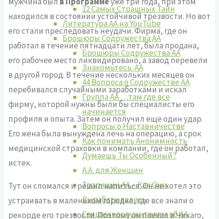
мужчина был
в Программе
уже три года, при этом
12 Самых Страшных Тайн
находился в состоянии устой­чивой трезвости. Но вот
Литература АА на YouTube
его стали преследовать неудачи. Фирма, где он
Брошюры Содружества АА
работал в течение пятнадцати лет, была продана,
Брошюры Содружества АА
его рабо­чее место ликвидировано, а завод перевели
Знакомьтесь: АА
в другой город. В тече­ние нескольких месяцев он
44 Вопроса о Содружестве АА
перебивался случайными заработками и искал
Группа АА …там где все
фирму, которой нужны были бы специалисты его
начинается
профи­ля и опыта. Затем он получил еще один удар.
Вопросы о Наставничестве
Его жена была вы­нуждена лечь на операцию, а срок
Как понимать Анонимность
медицинской страховки в компании, где он работал,
Думаешь Ты Особенный?
истек.
А.А. для Женщин
Традиции АА – Как Они
Тут он сломался и решил напиться. Он не хотел это
Вырабатывались
устраивать в маленьком городке, где все знали о
Священнослужителям об АА
рекорде его трезвости. По­этому он поехал в Чикаго,