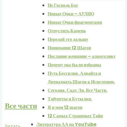
Не Господь Бог
Новые Очки – АУДИО
Новые Очки фрагментами
Отпустить Камень
Передай это дальше
Понимание 12 Шагов
Послание женщине – алкоголику
Почему мы были избраны
Путь Бессилия. Адвайта и
Двенадцать Шагов к Исцелению.
Сегодня. Скат Ли. Все Части.
Табуреты и Бутылки.
Все части
Я и мои 12 шагов
12 Самых Страшных Тайн
Литература АА на YouTube
Читать