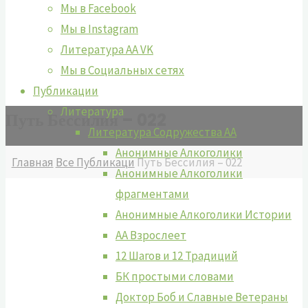
Мы в Facebook
Мы в Instagram
Литература АА VK
Мы в Социальных сетях
Публикации
Литература
Путь Бессилия – 022
Литература Содружества АА
Анонимные Алкоголики
Главная
Все Публикаци
Путь Бессилия – 022
Анонимные Алкоголики
фрагментами
Анонимные Алкоголики Истории
АА Взрослеет
12 Шагов и 12 Традиций
БК простыми словами
Доктор Боб и Славные Ветераны