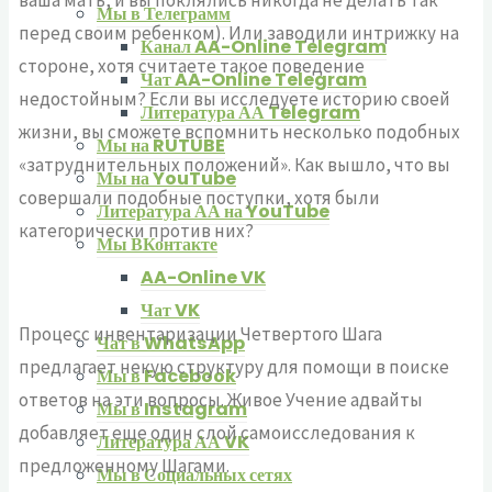
Мы в Телеграмм
перед своим ребенком). Или заводили интрижку на
Канал AA-Online Telegram
стороне, хотя считаете такое поведение
Чат AA-Online Telegram
недостойным? Если вы исследуете историю своей
Литература АА Telegram
жизни, вы сможете вспомнить несколько подобных
Мы на RUTUBE
«затруднительных положений». Как вышло, что вы
Мы на YouTube
совершали подобные поступки, хотя были
Литература АА на YouTube
категорически против них?
Мы ВКонтакте
AA-Online VK
Чат VK
Процесс инвентаризации Четвертого Шага
Чат в WhatsApp
предлагает некую структуру для помощи в поиске
Мы в Facebook
ответов на эти вопросы. Живое Учение адвайты
Мы в Instagram
добавляет еще один слой самоисследования к
Литература АА VK
предложенному Шагами.
Мы в Социальных сетях