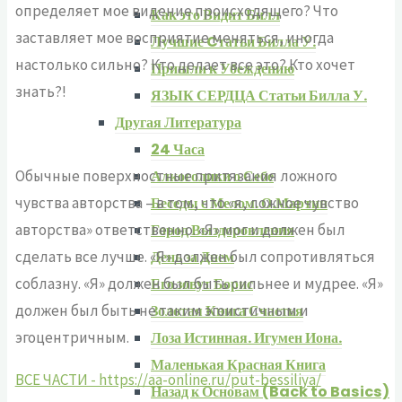
определяет мое видение происходящего? Что
Как это Видит Билл
заставляет мое восприятие меняться, иногда
Лучшие Cтатьи Билла У.
настолько сильно? Кто делает все это? Кто хочет
Пришли к Убеждению
знать?!
ЯЗЫК СЕРДЦА Статьи Билла У.
Другая Литература
24 Часа
Обычные поверхностные притязания ложного
Алкоголики о Себе
чувства авторства – в том, что «я, ложное чувство
Беседы с Мелом. О.Мартин
авторства» ответственно. «Я» мог и должен был
Город Выздоровления
сделать все лучше. «Я» должен был сопротивляться
День за Днем
соблазну. «Я» должен был быть сильнее и мудрее. «Я»
Его зовут Борис
должен был быть не таким эгоистичным и
Золотая Книга Счастья
эгоцентричным.
Лоза Истинная. Игумен Иона.
Маленькая Красная Книга
ВСЕ ЧАСТИ - https://aa-online.ru/put-bessiliya/
Назад к Основам (Back to Basics)