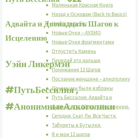
Маленькая Красная Книга
Назад к Основам (Back to Basics)
Адвайта и Двенадцать Шагов к
Не Господь Бог
Новые Очки – АУДИО
Исцелению
Новые Очки фрагментами
Отпустить Камень
Передай это дальше
Уэйн Ликермэн
Понимание 12 Шагов
Послание женщине – алкоголику
#ПутьБессилия ,
Почему мы были избраны
Путь Бессилия. Адвайта и
#АнонимныеАлкоголики
Двенадцать Шагов к Исцелению.
Сегодня. Скат Ли. Все Части.
Табуреты и Бутылки.
Я и мои 12 шагов