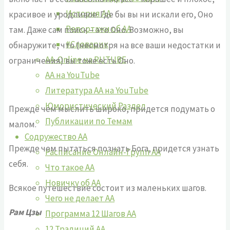
История АА
красивое и уродливое. Где бы вы ни искали его, Оно
Репортажи об АА
там. Даже сам поиск – это Оно. Возможно, вы
#Словарик
обнаружите, что (несмотря на все ваши недостатки и
AA-Online на RUTUBE
ограничения) вы тоже есть Оно.
АA на YouTube
Литература АА на YouTube
Юмористический Раздел
Прежде чем мыслить широко, придется подумать о
Публикации по Темам
малом.
Содружество АА
Прежде чем пытаться познать Бога, придется узнать
Расписание Онлайн-Групп АА
себя.
Что такое АА
Новичку об АА
Всякое путешествие состоит из маленьких шагов.
Чего не делает АА
Рам Цзы
Программа 12 Шагов АА
12 Традиций АА