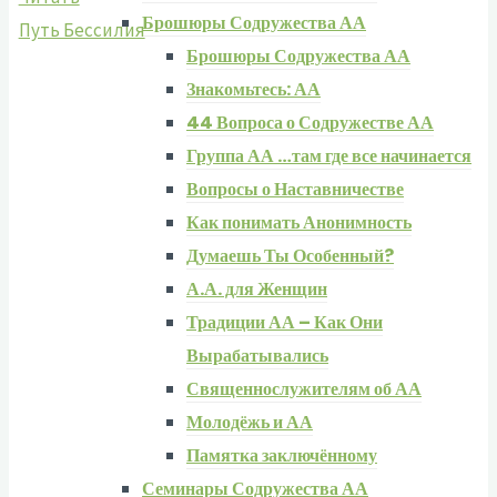
Брошюры Содружества АА
Путь Бессилия
Брошюры Содружества АА
Знакомьтесь: АА
44 Вопроса о Содружестве АА
Группа АА …там где все начинается
Вопросы о Наставничестве
Как понимать Анонимность
Думаешь Ты Особенный?
А.А. для Женщин
Традиции АА – Как Они
Вырабатывались
Священнослужителям об АА
Молодёжь и АА
Памятка заключённому
Семинары Содружества АА