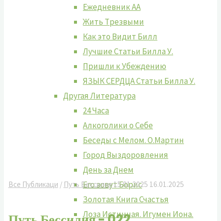
Ежедневник АА
Жить Tрезвыми
Как это Видит Билл
Лучшие Cтатьи Билла У.
Пришли к Убеждению
ЯЗЫК СЕРДЦА Статьи Билла У.
Другая Литература
24 Часа
Алкоголики о Себе
Беседы с Мелом. О.Мартин
Город Выздоровления
День за Днем
Его зовут Борис
Все Публикаци
/
Путь Бессилия
15.01.2025
16.01.2025
Золотая Книга Счастья
Лоза Истинная. Игумен Иона.
Путь Бессилия - 022