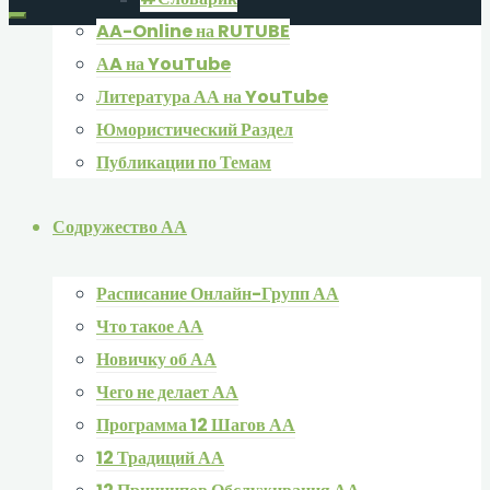
AA-Online на RUTUBE
АA на YouTube
Литература АА на YouTube
Юмористический Раздел
Публикации по Темам
Содружество АА
Расписание Онлайн-Групп АА
Что такое АА
Новичку об АА
Чего не делает АА
Программа 12 Шагов АА
12 Традиций АА