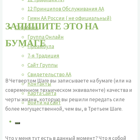
12 Принципов Обслуживания АА
Гимн АА России ( не официальный)
ЗАПИШИТЕ ЭТО НА
Собрания
Группа Онлайн
БУМАГЕ
Преамбула
7-я Традиция
Сайт Группы
Свидетельство АА
В Четвертом Шаге вы записываете на бумаге (или на
Контакты
современном техническом эквиваленте) качества и
Карта Сайта
черты жизни, которую вы решили передать силе
Войти на сайт
более могущественной, чем вы, в Третьем Шаге.
Что у меня тут есть в данный момент? Что я собой