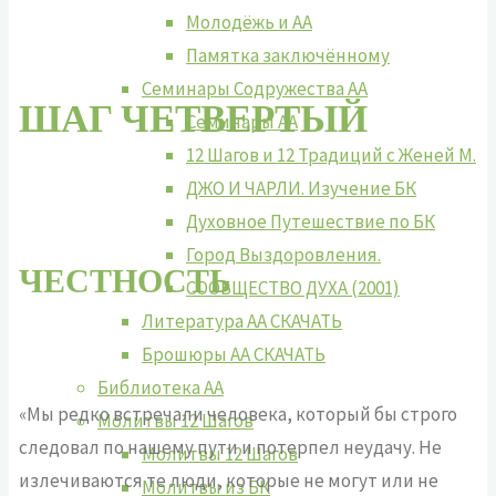
Молодёжь и АА
Памятка заключённому
Семинары Содружества АА
ШАГ ЧЕТВЕРТЫЙ
Семинары АА
12 Шагов и 12 Традиций с Женей М.
ДЖО И ЧАРЛИ. Изучение БК
Духовное Путешествие по БК
Город Выздоровления.
ЧЕСТНОСТЬ
СООБЩЕСТВО ДУХА (2001)
Литература АА СКАЧАТЬ
Брошюры АА СКАЧАТЬ
Библиотека АА
«Мы редко встречали человека, который бы строго
Молитвы 12 Шагов
следовал по нашему пути и потерпел неудачу. Не
Молитвы 12 Шагов
излечиваются те люди, которые не могут или не
Молитвы из БК