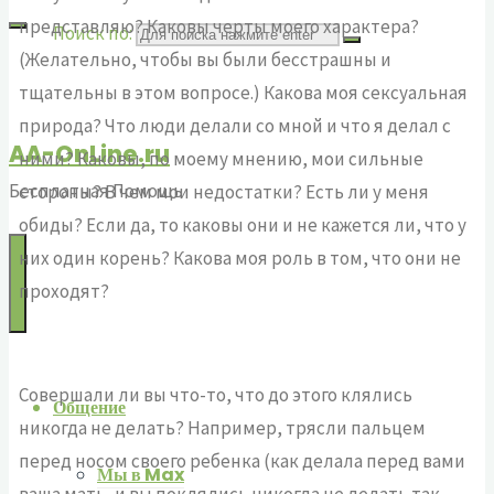
представляю? Каковы черты моего характера?
Поиск по:
(Желательно, чтобы вы были бесстрашны и
тщательны в этом вопросе.) Какова моя сексуальная
природа? Что люди делали со мной и что я делал с
AA-OnLine.ru
ними? Каковы, по моему мнению, мои сильные
Бесплатная Помощь
стороны? В чем мои недостатки? Есть ли у меня
обиды? Если да, то каковы они и не кажется ли, что у
них один корень? Какова моя роль в том, что они не
проходят?
Совершали ли вы что-то, что до этого клялись
Общение
никогда не делать? Например, трясли пальцем
перед носом своего ребенка (как делала перед вами
Мы в Max
ваша мать, и вы поклялись никогда не делать так