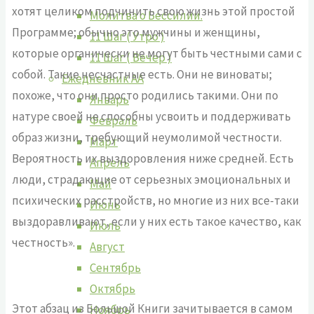
хотят целиком подчинить свою жизнь этой простой
Молитва о Бессилии.
Программе; обычно это мужчины и женщины,
11 Шаг ( Утро )
которые органически не могут быть честными сами с
11 Шаг ( Вечер )
собой. Такие несчастные есть. Они не виноваты;
Ежедневник АА
похоже, что они просто родились такими. Они по
Январь
натуре своей не способны усвоить и поддерживать
Февраль
образ жизни, требующий неумолимой честности.
Март
Вероятность их выздоровления ниже средней. Есть
Апрель
люди, страдающие от серьезных эмоциональных и
Май
психических расстройств, но многие из них все-таки
Июнь
выздоравливают, если у них есть такое качество, как
Июль
честность».
Август
Сентябрь
Октябрь
Этот абзац из Большой Книги зачитывается в самом
Ноябрь