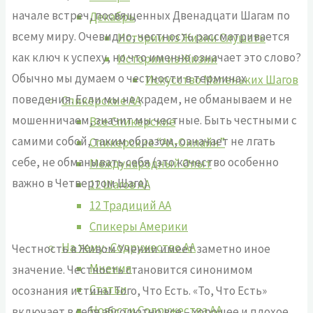
начале встреч, посвященных Двенадцати Шагам по
Декабрь
всему миру. Очевидно, честность рассматривается
Истории из Жизни Слушать
как ключ к успеху, но что именно означает это слово?
Истории из Жизни
Обычно мы думаем о честности в терминах
Искусство Маленьких Шагов
поведения. Если мы не крадем, не обманываем и не
Спикерские АА
мошенничаем, значит мы честные. Быть честными с
Все Спикерские
самими собой, таким образом, означает не лгать
Спикерские “АА-Онлайн”
себе, не обманывать себя (это качество особенно
Международный Опыт
важно в Четвертом Шаге).
12 Шагов АА
12 Традиций АА
Спикеры Америки
На тему- Содружество АА
Честность в Живом Учении имеет заметно иное
Мнения
значение. Честность становится синонимом
Статьи
осознания истины Того, Что Есть. «То, Что Есть»
Новости Содружества АА
включает в себя абсолютно все – хорошее и плохое,