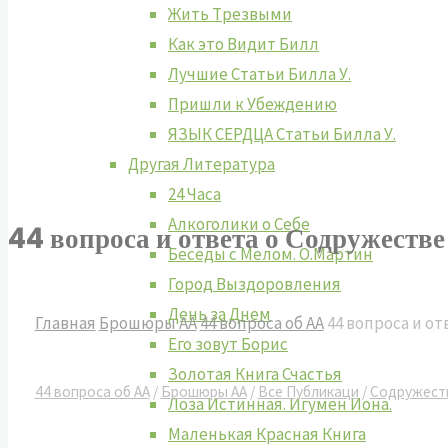
Жить Tрезвыми
Как это Видит Билл
Лучшие Cтатьи Билла У.
Пришли к Убеждению
ЯЗЫК СЕРДЦА Статьи Билла У.
Другая Литература
24 Часа
Алкоголики о Себе
44 вопроса и ответа о Содружест
Беседы с Мелом. О.Мартин
Город Выздоровления
День за Днем
Главная
Брошюры АА
44 вопроса об АА
44 вопроса и о
Его зовут Борис
Золотая Книга Счастья
44 вопроса об АА
/
Брошюры АА
/
Все Публикаци
/
Содружест
Лоза Истинная. Игумен Иона.
Маленькая Красная Книга