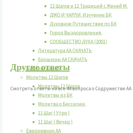
12 Шагов и 12 Традиций с Женей М.
ДЖО И ЧАРЛИ. Изучение БК
Духовное Путешествие по БК
Город Выздоровления.
СООБЩЕСТВО ДУХА (2001)
Литература АА СКАЧАТЬ
Брошюры АА СКАЧАТЬ
Другие ответы
Библиотека АА
Молитвы 12 Шагов
Молитвы 12 Шагов
Смотреть ответы на все 44 вопроса о Содружестве АА
Молитвы из БК
Молитва о Бессилии.
11 Шаг ( Утро )
11 Шаг ( Вечер )
Ежедневник АА