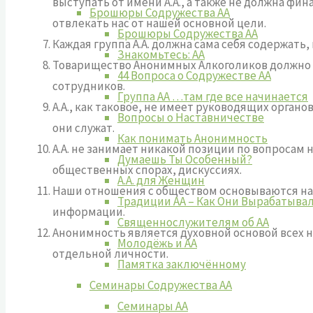
выступать от имени А.А., а также не должна ф
Брошюры Содружества АА
отвлекать нас от нашей основной цели.
Брошюры Содружества АА
Каждая группа А.А. должна сама себя содержат
Знакомьтесь: АА
Товарищество Анонимных Алкоголиков должно в
44 Вопроса о Содружестве АА
сотрудников.
Группа АА …там где все начинается
А.А., как таковое, не имеет руководящих орга
Вопросы о Наставничестве
они служат.
Как понимать Анонимность
А.А. не занимает никакой позиции по вопросам 
Думаешь Ты Особенный?
общественных спорах, дискуссиях.
А.А. для Женщин
Наши отношения с обществом основываются на р
Традиции АА – Как Они Вырабатыва
информации.
Священнослужителям об АА
Анонимность является духовной основой всех 
Молодёжь и АА
отдельной личности.
Памятка заключённому
Семинары Содружества АА
Семинары АА