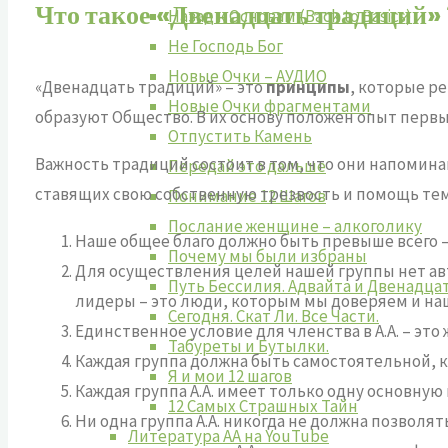
Что такое «Двенадцать традиций» 
Назад к Основам (Back to Basics)
Не Господь Бог
Новые Очки – АУДИО
«Двенадцать традиций» – это
принципы
, которые р
Новые Очки фрагментами
образуют Общество. В их основу положен опыт перв
Отпустить Камень
Важность традиций состоит в том, что они напоминают
Передай это дальше
ставящих свою собственную трезвость и помощь тем,
Понимание 12 Шагов
Послание женщине – алкоголику
Наше общее благо должно быть превыше всего –
Почему мы были избраны
Для осуществления целей нашей группы нет авт
Путь Бессилия. Адвайта и Двенадца
лидеры – это люди, которым мы доверяем и наш
Сегодня. Скат Ли. Все Части.
Единственное условие для членства в А.А. – это
Табуреты и Бутылки.
Каждая группа должна быть самостоятельной, ког
Я и мои 12 шагов
Каждая группа А.А. имеет только одну основную
12 Самых Страшных Тайн
Ни одна группа А.А. никогда не должна позвол
Литература АА на YouTube