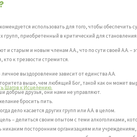
?
екомендуется использовать для того, чтобы обеспечить с
ых групп, приобретенный в критический для
становления
 и старым и новым членам А.А., что по сути своей А.А. – 
 кто к трезвости стремится.
 личное выздоровление зависит от единства А.А.
оритета выше, чем любящий Бог, такой как он может выр
ть Шагов к Исцелению.
и добрые друзья, они нами не управляют.
 желание бросить пить.
да дело касается других групп или А.А. в целом.
 цель – делиться своим опытом с теми алкоголиками, кот
ять никаким посторонним организациям или учреждениям,