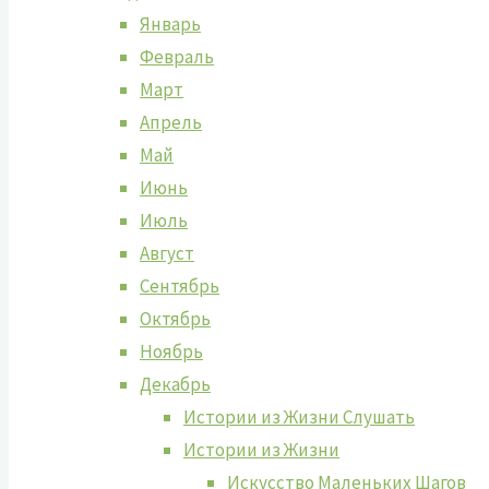
Январь
Февраль
Март
Апрель
Май
Июнь
Июль
Август
Сентябрь
Октябрь
Ноябрь
Декабрь
Истории из Жизни Слушать
Истории из Жизни
Искусство Маленьких Шагов