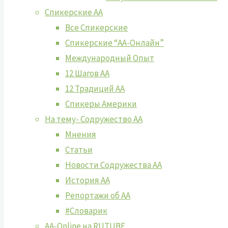
Спикерские АА
Все Спикерские
Спикерские “АА-Онлайн”
Международный Опыт
12 Шагов АА
12 Традиций АА
Спикеры Америки
На тему- Содружество АА
Мнения
Статьи
Новости Содружества АА
История АА
Репортажи об АА
#Словарик
AA-Online на RUTUBE