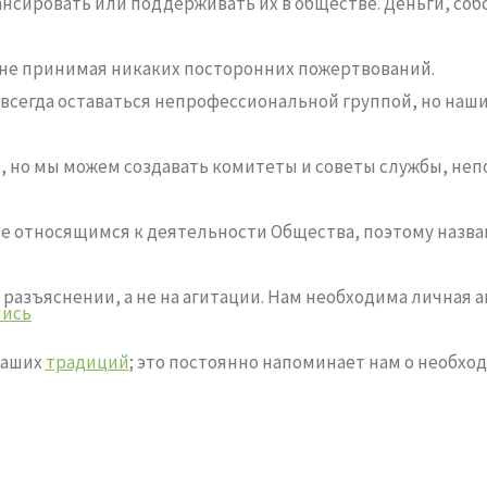
инансировать или поддерживать их в обществе. Деньги, с
ь, не принимая никаких посторонних пожертвований.
сегда оставаться непрофессиональной группой, но наш
нов, но мы можем создавать комитеты и советы службы, 
не относящимся к деятельности Общества, поэтому назван
азъяснении, а не на агитации. Нам необходима личная а
лись
наших
традиций
; это постоянно напоминает нам о необх