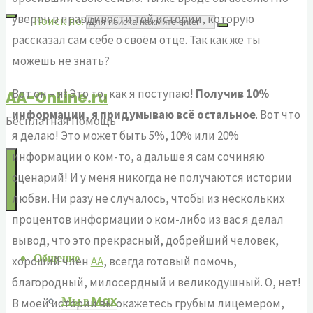
уверен в правдивости той истории, которую
Поиск по:
рассказал сам себе о своём отце. Так как же ты
можешь не знать?
Вот он – я! Это то, как я поступаю!
Получив 10%
AA-OnLine.ru
информации, я придумываю всё остальное
. Вот что
Бесплатная Помощь
я делаю! Это может быть 5%, 10% или 20%
информации о ком-то, а дальше я сам сочиняю
сценарий! И у меня никогда не получаются истории
любви. Ни разу не случалось, чтобы из нескольких
процентов информации о ком-либо из вас я делал
вывод, что это прекрасный, добрейший человек,
Общение
хороший член
АА
, всегда готовый помочь,
благородный, милосердный и великодушный. О, нет!
Мы в Max
В моей истории вы окажетесь грубым лицемером,