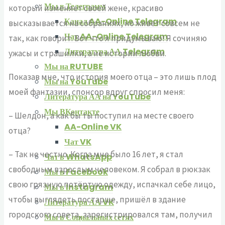
Мы в Телеграмм
который изменяет своей жене, красиво
Канал AA-Online Telegram
высказывается на собраниях, но живёт совсем не
Чат AA-Online Telegram
так, как говорит. Вот что я придумываю! Я сочиняю
Литература АА Telegram
ужасы и страшилки, а не истории любви.
Мы на RUTUBE
Показав мне, что история моего отца – это лишь плод
Мы на YouTube
моей фантазии, спонсор вдруг спросил меня:
Литература АА на YouTube
Мы ВКонтакте
– Шелдон, а как бы ты поступил на месте своего
AA-Online VK
отца?
Чат VK
– Так не честно. Когда мне было 16 лет, я стал
Чат в WhatsApp
свободным взрослым человеком. Я собрал в рюкзак
Мы в Facebook
свою грязную потёртую одежду, испачкал себе лицо,
Мы в Instagram
чтобы выглядеть постарше, пришёл в здание
Литература АА VK
городского совета, зарегистрировался там, получил
Мы в Социальных сетях