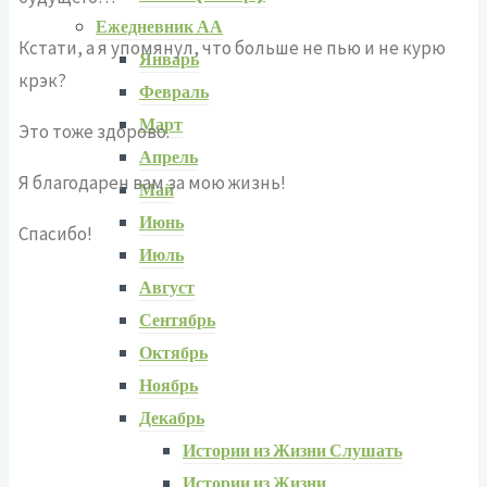
Ежедневник АА
Кстати, а я упомянул, что больше не пью и не курю
Январь
крэк?
Февраль
Март
Это тоже здорово.
Апрель
Я благодарен вам за мою жизнь!
Май
Июнь
Спасибо!
Июль
Август
Сентябрь
Октябрь
Ноябрь
Декабрь
Истории из Жизни Слушать
Истории из Жизни