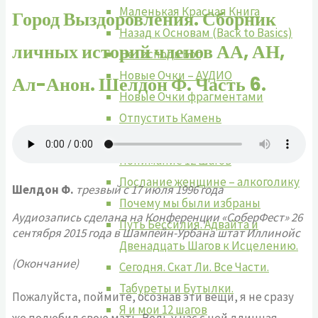
Маленькая Красная Книга
Город Выздоровления. Сборник
Назад к Основам (Back to Basics)
личных историй членов АА, АН,
Не Господь Бог
Новые Очки – АУДИО
Ал-Анон. Шелдон Ф. Часть 6.
Новые Очки фрагментами
Отпустить Камень
Передай это дальше
Понимание 12 Шагов
Послание женщине – алкоголику
Шелдон Ф.
трезвый с 17 июля 1996 года
Почему мы были избраны
Аудиозапись сделана на Конференции «СоберФест» 26
Путь Бессилия. Адвайта и
сентября 2015 года в Шампейн-Урбана штат Иллинойс
Двенадцать Шагов к Исцелению.
(Окончание)
Сегодня. Скат Ли. Все Части.
Табуреты и Бутылки.
Пожалуйста, поймите, осознав эти вещи, я не сразу
Я и мои 12 шагов