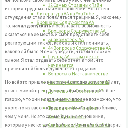
же полюбил свою мать. Ведь у нас с ней длинная
12 Самых Страшных Тайн
история трудных взаимоотношений. Но в стене
Литература АА на YouTube
отчуждения стали появляться трещины. Я, наконец-
Брошюры Содружества АА
то,
начал допускать
и осознавать возможность
Брошюры Содружества АА
оказаться на её месте. Я смог представить себя
Знакомьтесь: АА
реагирующим так же, как она. Я стал понимать,
44 Вопроса о Содружестве АА
каково ей было. Я смог увидеть, что был плохим
Группа АА …там где все
сыном. Я стал отдавать себе отчёт в том, что
начинается
причинял ей боль и душевные страдания.
Вопросы о Наставничестве
Но всё это пришло не сразу. А сегодня, спустя 19 лет,
Как понимать Анонимность
у нас с мамой прекрасные взаимоотношения. Я не
Думаешь Ты Особенный?
говорю, что они идеальные. И вполне возможно, что
А.А. для Женщин
у кого-то из вас отношения с мамой гораздо ближе,
Традиции АА – Как Они
чем у меня. Но это самые лучшие отношения,
Вырабатывались
которые у нас когда-либо были. И мы оба благодарны
Священнослужителям об АА