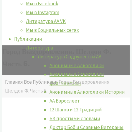
Мы в Facebook
Мы в Instagram
Литература АА VK
Мы в Социальных сетях
Публикации
Литература
Город Выздоровления. Шелдон Ф.
Литература Содружества АА
Часть 6.
Анонимные Алкоголики
Анонимные Алкоголики
Главная
Все Публикаци
Город Выздоровления.
фрагментами
Шелдон Ф. Часть 6.
Анонимные Алкоголики Истории
АА Взрослеет
12 Шагов и 12 Традиций
БК простыми словами
Доктор Боб и Славные Ветераны