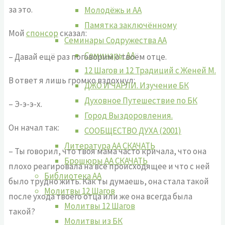
за это.
Молодёжь и АА
Памятка заключённому
Мой
спонсор
сказал:
Семинары Содружества АА
Семинары АА
– Давай ещё раз поговорим о твоём отце.
12 Шагов и 12 Традиций с Женей М.
В ответ я лишь громко вздохнул:
ДЖО И ЧАРЛИ. Изучение БК
Духовное Путешествие по БК
– Э-э-э-х.
Город Выздоровления.
Он начал так:
СООБЩЕСТВО ДУХА (2001)
Литература АА СКАЧАТЬ
– Ты говорил, что твоя мама часто кричала, что она
Брошюры АА СКАЧАТЬ
плохо реагировала на всё происходящее и что с ней
Библиотека АА
было трудно жить. Как ты думаешь, она стала такой
Молитвы 12 Шагов
после ухода твоего отца или же она всегда была
Молитвы 12 Шагов
такой?
Молитвы из БК