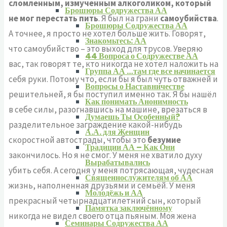
сломленным, измученным алкоголиком, который
Брошюры Содружества АА
не мог перестать пить
. Я был на грани
самоубийства
.
Брошюры Содружества АА
А точнее, я просто не хотел больше жить. Говорят,
Знакомьтесь: АА
что самоубийство – это выход для трусов. Уверяю
44 Вопроса о Содружестве АА
вас, так говорят те, кто никогда не хотел наложить на
Группа АА …там где все начинается
себя руки. Потому что, если бы я был чуть отважней и
Вопросы о Наставничестве
решительней, я бы поступил именно так. Я бы нашёл
Как понимать Анонимность
в себе силы, разогнавшись на машине, врезаться в
Думаешь Ты Особенный?
разделительное заграждение какой-нибудь
А.А. для Женщин
скоростной автострады, чтобы это
безумие
Традиции АА – Как Они
закончилось. Но я не смог. У меня не хватило духу
Вырабатывались
убить себя. А сегодня у меня потрясающая, чудесная
Священнослужителям об АА
жизнь, наполненная друзьями и семьёй. У меня
Молодёжь и АА
прекрасный четырнадцатилетний сын, который
Памятка заключённому
никогда не видел своего отца пьяным. Моя жена
Семинары Содружества АА