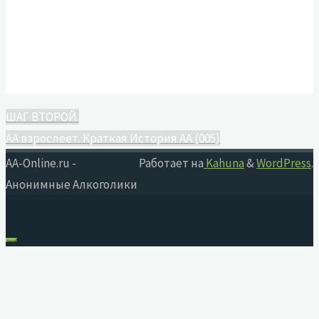
ШАГ ВТОРОЙ.
АА взрослеет. Краткая История АА (005)
AA-Online.ru -
Работает на
Kahuna
&
WordPress
.
Анонимные Алкоголики