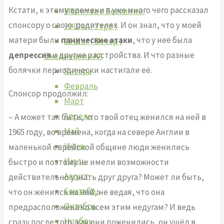
Кстати, к этому времени я уже много чего рассказал
Молитва о Бессилии.
спонсору о своих родителях. И он знал, что у моей
11 Шаг ( Утро )
матери были
панические атаки
, что у неё была
11 Шаг ( Вечер )
депрессия
и другие расстройства. И что разные
Ежедневник АА
болячки периодически настигали её.
Январь
Февраль
Спонсор продолжил:
Март
Апрель
– А может так быть, что твой отец женился на ней в
Май
1965 году, во времена, когда на севере Англии в
Июнь
маленькой еврейской общине люди женились
Июль
быстро и поэтому не имели возможности
Август
действительно узнать друг друга? Может ли быть,
Сентябрь
что он женился на ней, не ведая, что она
Октябрь
предрасположена ко всем этим недугам? И ведь
Ноябрь
сразу после того, как они поженились, он ушёл в