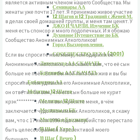
является активным членом нашего Сообщества. Мы
Семинары АА
женаты уже почти 17 лет. Я принимаю живое участие
12 Шагов и 12 Традиций с Женей М.
в делах своей домашней группы, и меня там ценят. У
ДЖО И ЧАРЛИ. Изучение БК
меня есть спонсор и много подопечных. И я обожаю
Духовное Путешествие по БК
Сообщество Анонимных Алкоголиков!
Город Выздоровления.
СООБЩЕСТВО ДУХА (2001)
Если вы спросите мою маму, чем одарили её
Литература АА СКАЧАТЬ
Анонимные Алкоголики, она скажет вам, что её сын
Брошюры АА СКАЧАТЬ
больше не пьёт. Если бы мой папа был жив и вы бы
Библиотека АА
спросили, чем удивили его Анонимные Алкоголики,
Молитвы 12 Шагов
он ответил бы вам, что его сын больше не курит
Молитвы 12 Шагов
крэк*********. А если вы спросите меня, в чём
Молитвы из БК
заключается чудо Анонимных Алкоголиков, я скажу
Молитва о Бессилии.
вам, что с 17 июля 1996 года самоубийство перестало
11 Шаг ( Утро )
быть целесообразной перспективой моего
11 Шаг ( Вечер )
будущего…