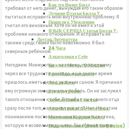
Как это Видит Билл
требовал от него денег, вынуждая его таким образом
Лучшие Cтатьи Билла У.
пытаться исправить мою внутреннюю проблему. Я
Пришли к Убеждению
считал его виновным. Хотя он не имел к этой
ЯЗЫК СЕРДЦА Статьи Билла У.
проблеме никакого отношения. И исправить её
Другая Литература
такими средствами было невозможно. Я был
24 Часа
скверным ребёнком.
Алкоголики о Себе
Негодяем. Моему отцу – человеку, прошедшему
Беседы с Мелом. О.Мартин
через все трудности развода, ещё долгое время
Город Выздоровления
пришлось иметь дело с ужасным сыном. Я причинил
День за Днем
ему огромную эмоциональную боль. Он не заслужил
Его зовут Борис
такого отношения к себе. Полюбил ли я своего отца
Золотая Книга Счастья
сразу после того, как понял всё это? Нет. Но с этим
Лоза Истинная. Игумен Иона.
пониманием постепенно начала рушиться стена,
Маленькая Красная Книга
которую я возвёл между нами. Так я узнал самую
Назад к Основам (Back to Basics)