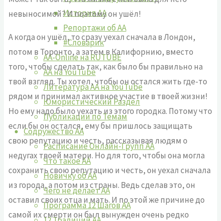
История АА
невыносимой? И поэтому он ушёл!
Репортажи об АА
А когда он ушёл, то сразу уехал сначала в Лондон,
#Словарик
потом в Торонто, а затем в Калифорнию, вместо
AA-Online на RUTUBE
того, чтобы сделать так, как было бы правильно на
АA на YouTube
твой взгляд. Ты хотел, чтобы он остался жить где-то
Литература АА на YouTube
рядом и принимал активное участие в твоей жизни!
Юмористический Раздел
Но ему надо было уехать из этого городка. Потому что
Публикации по Темам
если бы он остался, ему бы пришлось защищать
Содружество АА
свою репутацию и честь, рассказывая людям о
Расписание Онлайн-Групп АА
недугах твоей матери. Но для того, чтобы она могла
Что такое АА
сохранить свою репутацию и честь, он уехал сначала
Новичку об АА
из города, а потом из страны. Ведь сделав это, он
Чего не делает АА
оставил своих отца и мать. И по этой же причине до
Программа 12 Шагов АА
самой их смерти он был вынужден очень редко
12 Традиций АА