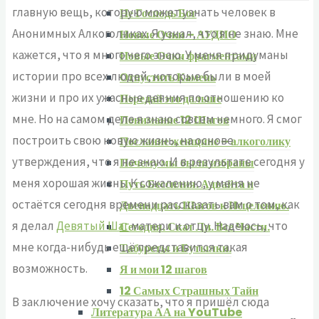
главную вещь, которую может узнать человек в
Не Господь Бог
Анонимных Алкоголиках. Я узнал, что я не знаю. Мне
Новые Очки – АУДИО
кажется, что я много чего знаю. У меня придуманы
Новые Очки фрагментами
истории про всех людей, которые были в моей
Отпустить Камень
жизни и про их ужасные деяния по отношению ко
Передай это дальше
мне. Но на самом деле я знаю совсем немного. Я смог
Понимание 12 Шагов
построить свою новую жизнь, на основе
Послание женщине – алкоголику
утверждения, что я не знаю. И в результате сегодня у
Почему мы были избраны
меня хорошая жизнь. К сожалению, у меня не
Путь Бессилия. Адвайта и
остаётся сегодня времени рассказать вам о том, как
Двенадцать Шагов к Исцелению.
я делал
Девятый Шаг
матери и отцу. Надеюсь, что
Сегодня. Скат Ли. Все Части.
мне когда-нибудь ещё представится такая
Табуреты и Бутылки.
возможность.
Я и мои 12 шагов
12 Самых Страшных Тайн
В заключение хочу сказать, что я пришёл сюда
Литература АА на YouTube