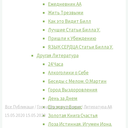
Ежедневник АА
Жить Tрезвыми
Как это Видит Билл
Лучшие Cтатьи Билла У.
Пришли к Убеждению
ЯЗЫК СЕРДЦА Статьи Билла У.
Другая Литература
24 Часа
Алкоголики о Себе
Беседы с Мелом. О.Мартин
Город Выздоровления
День за Днем
Его зовут Борис
Все Публикаци
/
Город Выздоровления
/
Литература АА
Золотая Книга Счастья
15.05.2020
15.05.2020
Лоза Истинная. Игумен Иона.