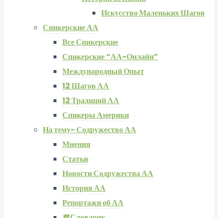
Искусство Маленьких Шагов
Спикерские АА
Все Спикерские
Спикерские “АА-Онлайн”
Международный Опыт
12 Шагов АА
12 Традиций АА
Спикеры Америки
На тему- Содружество АА
Мнения
Статьи
Новости Содружества АА
История АА
Репортажи об АА
#Словарик