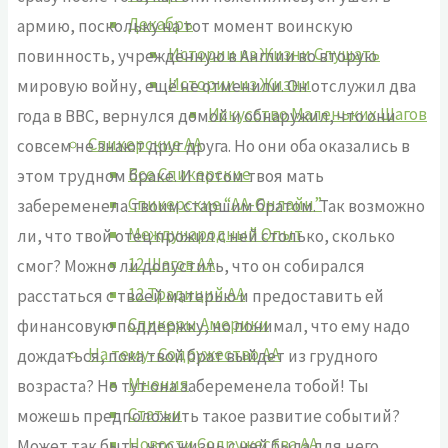
Декабрь
армию, поскольку на тот момент воинскую
Истории из Жизни Слушать
повинность, учреждённую в Англии во вторую
Истории из Жизни
мировую войну, ещё не отменили. Он отслужил два
Искусство Маленьких Шагов
года в ВВС, вернулся домой и обнаружил, что они
Спикерские АА
совсем не знают друг друга. Но они оба оказались в
Все Спикерские
этом трудном браке. И потом твоя мать
Спикерские “АА-Онлайн”
забеременела твоим старшим братом. Так возможно
Международный Опыт
ли, что твой отец прожил с ней столько, сколько
12 Шагов АА
смог? Можно ли допустить, что он собирался
12 Традиций АА
расстаться с твоей матерью и предоставить ей
Спикеры Америки
финансовую поддержку, но понимал, что ему надо
На тему- Содружество АА
дождаться, пока твой брат выйдет из грудного
Мнения
возраста? Но тут она забеременела тобой! Ты
Статьи
можешь предположить такое развитие событий?
Новости Содружества АА
Может так быть, что жизнь с ней была для него