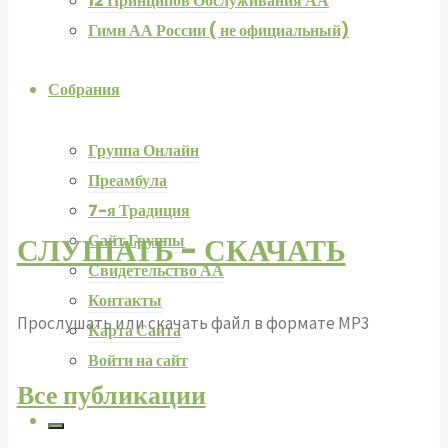
12 Принципов Обслуживания АА
Гимн АА России ( не официальный)
Собрания
Группа Онлайн
Преамбула
7-я Традиция
СЛУШАТЬ - СКАЧАТЬ
Сайт Группы
Свидетельство АА
Контакты
Прослушать или скачать файл в формате MP3
Карта Сайта
Войти на сайт
Все публикации