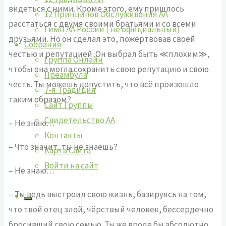
видеться с ними. Кроме этого, ему пришлось
12 Принципов Обслуживания АА
расстаться с двумя своими братьями и со всеми
Гимн АА России ( не официальный)
друзьями. Но он сделал это, пожертвовав своей
Собрания
честью и репутацией. Он выбрал быть ≪плохим≫,
Группа Онлайн
чтобы она могла сохранить свою репутацию и свою
Преамбула
честь. Ты можешь допустить, что всё произошло
7-я Традиция
таким образом?
Сайт Группы
Свидетельство АА
– Не знаю…
Контакты
– Что значит, ты не знаешь?
Карта Сайта
Войти на сайт
– Не знаю…
– Ты ведь выстроил свою жизнь, базируясь на том,
что твой отец злой, чёрствый человек, бессердечно
бросивший свою семью. Ты же вроде бы абсолютно