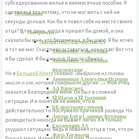
субсидированное жильё и ежемесячное пособие. Я
сделал всё это потому, что не мог жить с ней ни
Публикации
секунды дольше. Как бы я повёл себя на месте своего
отца? В тот день, когда я пришёл бы домой, и она
Литература
сказала бы мне, что беременна, я бы ушёл. Я бы исчез
Литература Содружества АА
в тот же миг. Счастливо оставаться, чокнутая! Вот что
Анонимные Алкоголики
я бы сделал. Я бы смылся. Просто сбежал.
Анонимные Алкоголики
фрагментами
Но в
Большой Книге
сказано:
«Выбросив из головы
Анонимные Алкоголики Истории
мысли о зле, которое совершили другие…».
Мой отец
АА Взрослеет
оказался благородней меня. Он был в сложной
12 Шагов и 12 Традиций
ситуации. И я понятия не имею, что в
БК простыми словами
действительности послужило причиной развода. Но
Доктор Боб и Славные Ветераны
разводиться никогда не бывает легко. А я только
Ежедневник АА
ухудшил ситуацию. Ведь я обвинял отца в том, что он
Жить Tрезвыми
бросил меня. Издевался над ним. Постоянно