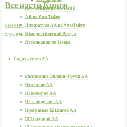
Все части Книги
AA-Online на RUTUBE
АA на YouTube
Литература АА на YouTube
ЧИТАТЬ...
Юмористический Раздел
слушать
Публикации по Темам
Содружество АА
Расписание Онлайн-Групп АА
Что такое АА
Новичку об АА
Чего не делает АА
Программа 12 Шагов АА
12 Традиций АА