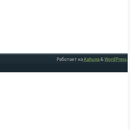
Работает на
Kahuna
&
WordPress
.