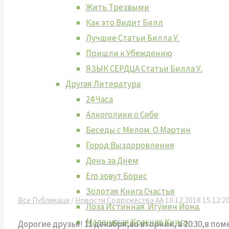
Жить Tрезвыми
Как это Видит Билл
Лучшие Cтатьи Билла У.
Пришли к Убеждению
ЯЗЫК СЕРДЦА Статьи Билла У.
Другая Литература
24 Часа
Алкоголики о Себе
Беседы с Мелом. О.Мартин
Город Выздоровления
День за Днем
Его зовут Борис
Золотая Книга Счастья
Все Публикаци
/
Новости Содружества АА
10.12.2018
15.12.2
Лоза Истинная. Игумен Иона.
Маленькая Красная Книга
Дорогие друзья! 11 декабря,во вторник, в 20:30,в 