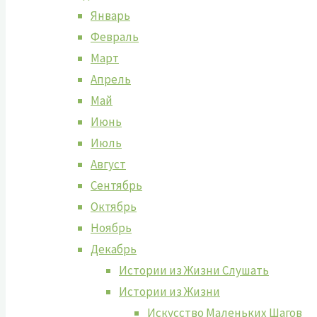
Январь
Февраль
Март
Апрель
Май
Июнь
Июль
Август
Сентябрь
Октябрь
Ноябрь
Декабрь
Истории из Жизни Слушать
Истории из Жизни
Искусство Маленьких Шагов