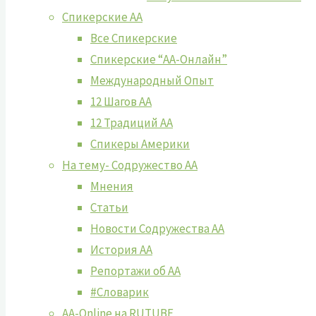
Спикерские АА
Все Спикерские
Спикерские “АА-Онлайн”
Международный Опыт
12 Шагов АА
12 Традиций АА
Спикеры Америки
На тему- Содружество АА
Мнения
Статьи
Новости Содружества АА
История АА
Репортажи об АА
#Словарик
AA-Online на RUTUBE