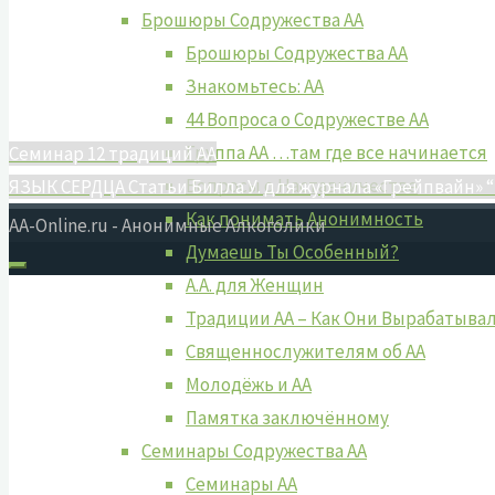
Брошюры Содружества АА
Брошюры Содружества АА
Знакомьтесь: АА
44 Вопроса о Содружестве АА
Группа АА …там где все начинается
Семинар 12 традиций АА
Вопросы о Наставничестве
ЯЗЫК СЕРДЦА Статьи Билла У. для журнала «Грейпвайн» “Т
Как понимать Анонимность
AA-Online.ru - Анонимные Алкоголики
Думаешь Ты Особенный?
А.А. для Женщин
Традиции АА – Как Они Вырабатыва
Священнослужителям об АА
Молодёжь и АА
Памятка заключённому
Семинары Содружества АА
Семинары АА