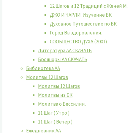
12 Шагов и 12 Традиций с Женей М.
ДЖО И ЧАРЛИ. Изучение БК
Духовное Путешествие по БК
Город Выздоровления.
СООБЩЕСТВО ДУХА (2001)
Литература АА СКАЧАТЬ
Брошюры АА СКАЧАТЬ
Библиотека АА
Молитвы 12 Шагов
Молитвы 12 Шагов
Молитвы из БК
Молитва о Бессилии.
11 Шаг ( Утро )
11 Шаг ( Вечер )
Ежедневник АА