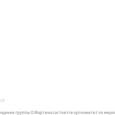
018
помещении группы О.Мартина состоится оргкомитет по ме