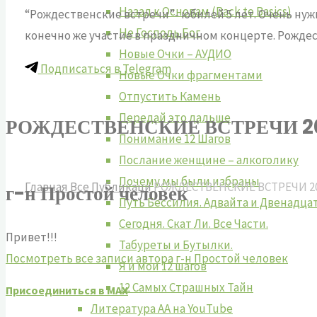
Назад к Основам (Back to Basics)
“Рождественские встречи”- юбилей 5 лет. Очень нужн
Не Господь Бог
конечно же участие в праздничном концерте. Рождест
Новые Очки – АУДИО
Подписаться в Telegram
Новые Очки фрагментами
Отпустить Камень
Передай это дальше
РОЖДЕСТВЕНСКИЕ ВСТРЕЧИ 201
Понимание 12 Шагов
Послание женщине – алкоголику
Почему мы были избраны
Главная
Все Публикаци
РОЖДЕСТВЕНСКИЕ ВСТРЕЧИ 20
г-н Простой человек
Путь Бессилия. Адвайта и Двенадца
Сегодня. Скат Ли. Все Части.
Привет!!!
Табуреты и Бутылки.
Посмотреть все записи автора г-н Простой человек
Я и мои 12 шагов
12 Самых Страшных Тайн
Присоединиться в MAX
Литература АА на YouTube