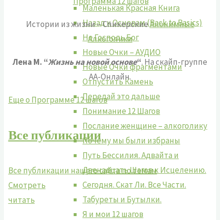
Программа 12 шагов
Маленькая Красная Книга
Назад к Основам (Back to Basics)
Истории из жизни – Спикерские
Анонимные
Не Господь Бог
Алкоголики
Новые Очки – АУДИО
Лена М. “
Жизнь на новой основе
“
. На скайп-группе
Новые Очки фрагментами
АА-Онлайн.
Отпустить Камень
Передай это дальше
Еще о Программе 12 шагов
Понимание 12 Шагов
Послание женщине – алкоголику
Все публикации
Почему мы были избраны
Путь Бессилия. Адвайта и
Двенадцать Шагов к Исцелению.
Все публикации нашего сайта по темам
Сегодня. Скат Ли. Все Части.
Смотреть
Табуреты и Бутылки.
читать
Я и мои 12 шагов