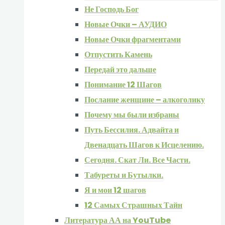
Не Господь Бог
Новые Очки – АУДИО
Новые Очки фрагментами
Отпустить Камень
Передай это дальше
Понимание 12 Шагов
Послание женщине – алкоголику
Почему мы были избраны
Путь Бессилия. Адвайта и
Двенадцать Шагов к Исцелению.
Сегодня. Скат Ли. Все Части.
Табуреты и Бутылки.
Я и мои 12 шагов
12 Самых Страшных Тайн
Литература АА на YouTube