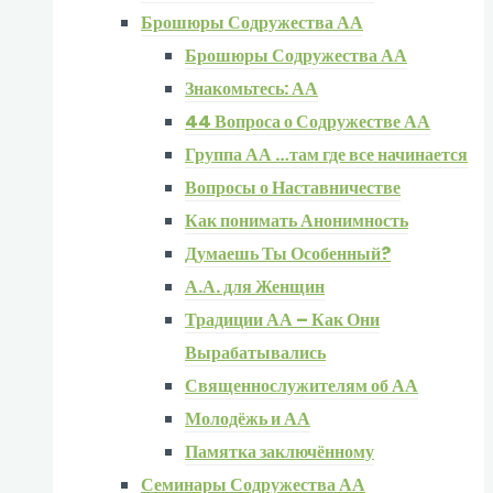
Брошюры Содружества АА
Брошюры Содружества АА
Знакомьтесь: АА
44 Вопроса о Содружестве АА
Группа АА …там где все начинается
Вопросы о Наставничестве
Как понимать Анонимность
Думаешь Ты Особенный?
А.А. для Женщин
Традиции АА – Как Они
Вырабатывались
Священнослужителям об АА
Молодёжь и АА
Памятка заключённому
Семинары Содружества АА