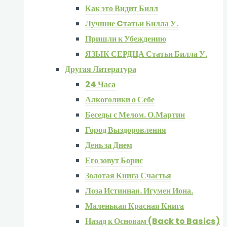
Как это Видит Билл
Лучшие Cтатьи Билла У.
Пришли к Убеждению
ЯЗЫК СЕРДЦА Статьи Билла У.
Другая Литература
24 Часа
Алкоголики о Себе
Беседы с Мелом. О.Мартин
Город Выздоровления
День за Днем
Его зовут Борис
Золотая Книга Счастья
Лоза Истинная. Игумен Иона.
Маленькая Красная Книга
Назад к Основам (Back to Basics)