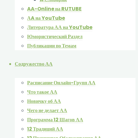
AA-Online на RUTUBE
АA на YouTube
Литература АА на YouTube
Юмористический Раздел
Публикации по Темам
Содружество АА
Расписание Онлайн-Групп АА
Что такое АА
Новичку об АА
Чего не делает АА
Программа 12 Шагов АА
12 Традиций АА