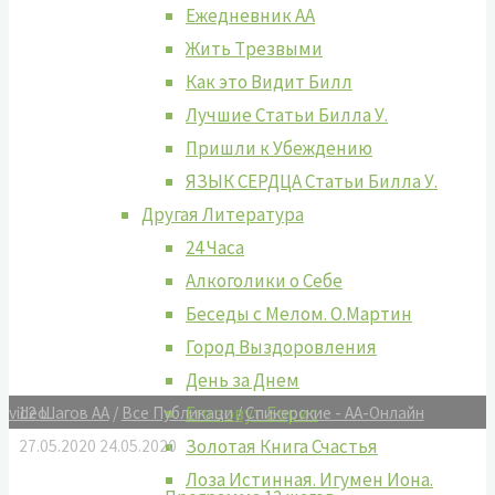
Ежедневник АА
Жить Tрезвыми
Как это Видит Билл
Лучшие Cтатьи Билла У.
Пришли к Убеждению
ЯЗЫК СЕРДЦА Статьи Билла У.
Другая Литература
24 Часа
Алкоголики о Себе
Беседы с Мелом. О.Мартин
Город Выздоровления
День за Днем
Его зовут Борис
12 Шагов АА
/
Все Публикаци
/
Спикерские - АА-Онлайн
video
Золотая Книга Счастья
27.05.2020
24.05.2020
Лоза Истинная. Игумен Иона.