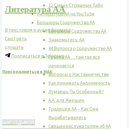
12 Самых Страшных Тайн
Литература АА
Литература АА на YouTube
Брошюры Содружества АА
В текстовом и аудио формате
Брошюры Содружества АА
Смотреть
Знакомьтесь: АА
слушать
44 Вопроса о Содружестве АА
Подписаться в Telegram
Группа АА …там где все
начинается
Присоединиться в MAX
Вопросы о Наставничестве
Как понимать Анонимность
Думаешь Ты Особенный?
А.А. для Женщин
Традиции АА – Как Они
Вырабатывались
ШАГ СЕДЬМОЙ.
Священнослужителям об АА