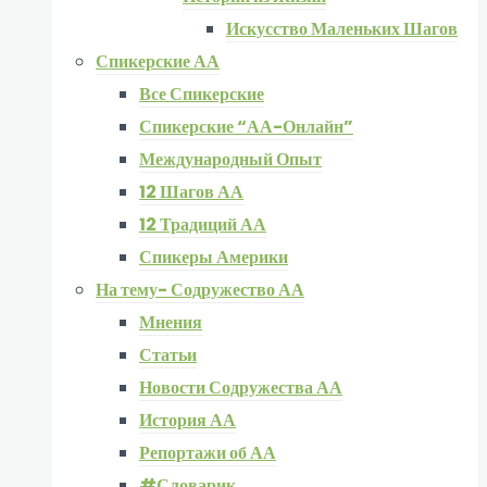
Искусство Маленьких Шагов
Спикерские АА
Все Спикерские
Спикерские “АА-Онлайн”
Международный Опыт
12 Шагов АА
12 Традиций АА
Спикеры Америки
На тему- Содружество АА
Мнения
Статьи
Новости Содружества АА
История АА
Репортажи об АА
#Словарик