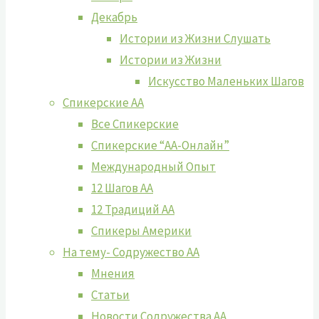
Декабрь
Истории из Жизни Слушать
Истории из Жизни
Искусство Маленьких Шагов
Спикерские АА
Все Спикерские
Спикерские “АА-Онлайн”
Международный Опыт
12 Шагов АА
12 Традиций АА
Спикеры Америки
На тему- Содружество АА
Мнения
Статьи
Новости Содружества АА