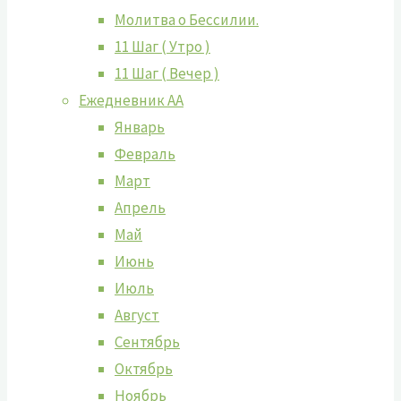
Молитва о Бессилии.
11 Шаг ( Утро )
11 Шаг ( Вечер )
Ежедневник АА
Январь
Февраль
Март
Апрель
Май
Июнь
Июль
Август
Сентябрь
Октябрь
Ноябрь