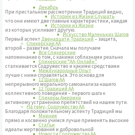
Декабрь
При пристальном рассмотрении Традиций видно,
Истории из Жизни Слушать
что они имеют две главные характеристики, каждая
Истории из Жизни
из которых усиливает другую.
Искусство Маленьких Шагов
Первый аспект
Двенадцати Традиций
– защита,
Спикерские АА
второй – развитие. Сначала мы получаем
Все Спикерские
напоминание о том, с какими соблазнами реально
Спикерские “АА-Онлайн”
сталкивается Содружество и какими средствами
Международный Опыт
лучше с ними справляться. Это основа для
12 Шагов АА
непрерывного морального самоанализа нашего
12 Традиций АА
коллективного поведения – первого шага к
Спикеры Америки
активному устранению препятствий на нашем пути.
На тему- Содружество АА
Благодаря положительному аспекту Традиций мы
Мнения
прямо и косвенно учимся лучше применять высокие
Статьи
идеалы жертвования и добровольной
Новости Содружества АА