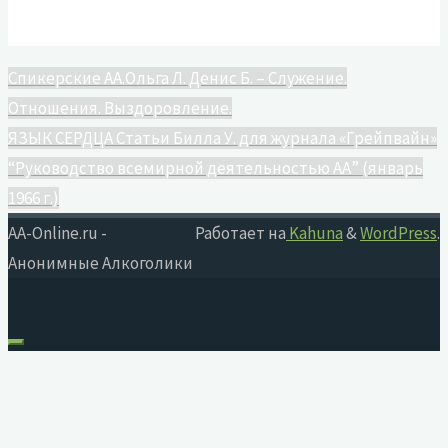
Спикерские АА.Ольга Л. Денис Б. – Служение.
Отношения. Выздоровление.
ЯЗЫК СЕРДЦА Статьи Билла У. для журнала «Грейпвайн»
“Руководство всемирной деятельностью АА” (январь
1966 г.)
AA-Online.ru -
Работает на
Kahuna
&
WordPress
.
Анонимные Алкоголики