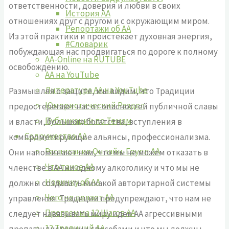
ответственности, доверия и любви в своих
История АА
отношениях друг с другом и с окружающим миром.
Репортажи об АА
Из этой практики и проистекает духовная энергия,
#Словарик
побуждающая нас продвигаться по дороге к полному
AA-Online на RUTUBE
освобождению.
АA на YouTube
Литература АА на YouTube
Размышляя о защите, мы видим, что Традиции
Юмористический Раздел
предостерегают нас от опасностей публичной славы
Публикации по Темам
и власти, большого богатства, вступления в
Содружество АА
компрометирующие альянсы, профессионализма.
Расписание Онлайн-Групп АА
Они напоминают нам, что мы не можем отказать в
Что такое АА
членстве в АА ни одному алкоголику и что мы не
Новичку об АА
должны создавать никакой авторитарной системы
Чего не делает АА
управления. Традиции предупреждают, что нам не
Программа 12 Шагов АА
следует навязывать миру идеи АА агрессивными
12 Традиций АА
пропагандистскими способами и что мы должны