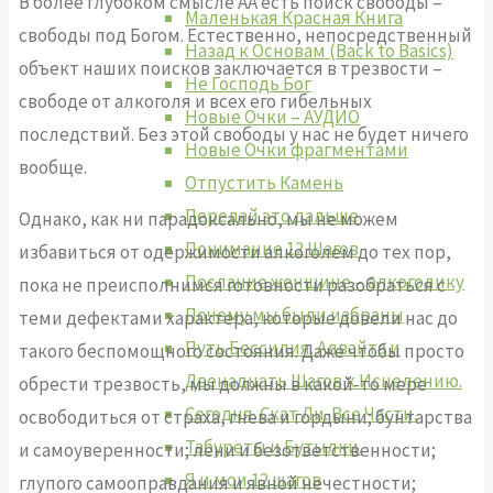
В более глубоком смысле АА есть поиск свободы –
Маленькая Красная Книга
свободы под Богом. Естественно, непосредственный
Назад к Основам (Back to Basics)
объект наших поисков заключается в трезвости –
Не Господь Бог
свободе от алкоголя и всех его гибельных
Новые Очки – АУДИО
последствий. Без этой свободы у нас не будет ничего
Новые Очки фрагментами
вообще.
Отпустить Камень
Передай это дальше
Однако, как ни парадоксально, мы не можем
Понимание 12 Шагов
избавиться от одержимости алкоголем до тех пор,
Послание женщине – алкоголику
пока не преисполнимся готовности разобраться с
Почему мы были избраны
теми дефектами характера, которые довели нас до
Путь Бессилия. Адвайта и
такого беспомощного состояния. Даже чтобы просто
Двенадцать Шагов к Исцелению.
обрести трезвость, мы должны в какой-то мере
Сегодня. Скат Ли. Все Части.
освободиться от страха, гнева и гордыни; бунтарства
Табуреты и Бутылки.
и самоуверенности; лени и безответственности;
Я и мои 12 шагов
глупого самооправдания и явной нечестности;