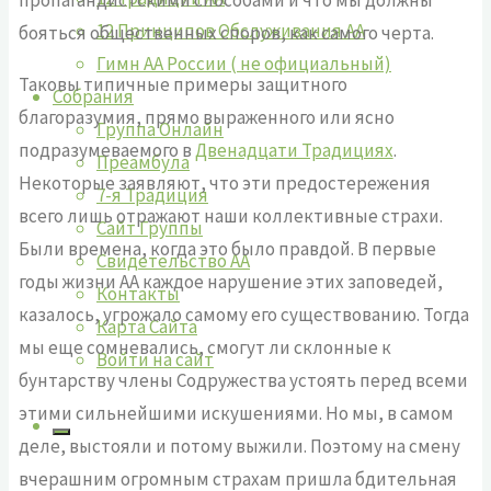
12 Принципов Обслуживания АА
бояться общественных споров, как самого черта.
Гимн АА России ( не официальный)
Таковы типичные примеры защитного
Собрания
благоразумия, прямо выраженного или ясно
Группа Онлайн
подразумеваемого в
Двенадцати Традициях
.
Преамбула
Некоторые заявляют, что эти предостережения
7-я Традиция
всего лишь отражают наши коллективные страхи.
Сайт Группы
Были времена, когда это было правдой. В первые
Свидетельство АА
годы жизни АА каждое нарушение этих заповедей,
Контакты
казалось, угрожало самому его существованию. Тогда
Карта Сайта
мы еще сомневались, смогут ли склонные к
Войти на сайт
бунтарству члены Содружества устоять перед всеми
этими сильнейшими искушениями. Но мы, в самом
деле, выстояли и потому выжили. Поэтому на смену
вчерашним огромным страхам пришла бдительная