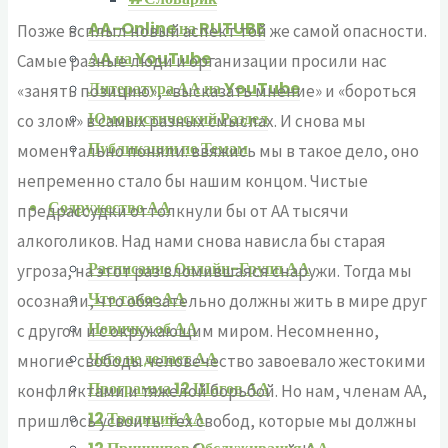
AA-Online на RUTUBE
Позже всплыл новый аспект той же самой опасности.
АA на YouTube
Самые разные люди и организации просили нас
Литература АА на YouTube
«занять позицию», «высказать мнение» и «бороться
Юмористический Раздел
со злом» в самых разных смыслах. И снова мы
Публикации по Темам
моментально поняли: ввяжись мы в такое дело, оно
непременно стало бы нашим концом. Чистые
Содружество АА
предрассудки оттолкнули бы от АА тысячи
алкоголиков. Над нами снова нависла бы старая
Расписание Онлайн-Групп АА
угроза, на этот раз вломившаяся снаружи. Тогда мы
Что такое АА
осознали, что обязательно должны жить в мире друг
Новичку об АА
с другом и с окружающим миром. Несомненно,
Чего не делает АА
многие свободы человечество завоевало жестокими
Программа 12 Шагов АА
конфликтами и тяжелой борьбой. Но нам, членам АА,
12 Традиций АА
пришлось усвоить: тех свобод, которые мы должны