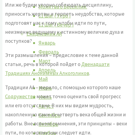
Или же будем упорно соблюдать дисциплину,
Молитва о Бессилии.
приносить жертвы и терпеть неудобства, которые
11 Шаг ( Утро )
подготовят нас к тому, чтобы идти по пути,
11 Шаг ( Вечер )
неизменно ведущему к истинному величию духа и
Ежедневник АА
поступков?
Январь
Февраль
Эти размышления – предисловие к теме данной
Март
статьи, речь в которой пойдет о
Двенадцати
Апрель
Традициях Анонимных Алкоголиков
.
Май
Традиции АА – мерило, с помощью которого наше
Июнь
Содружество
может точно оценить свой прогресс
Июль
или его отсутствие. В них мы видим мудрость,
Август
накопленную нами за четверть века общей жизни и
Сентябрь
работы. Вне всякого сомнения, эти принципы – вехи
Октябрь
пути, по которому нам следует идти.
Ноябрь