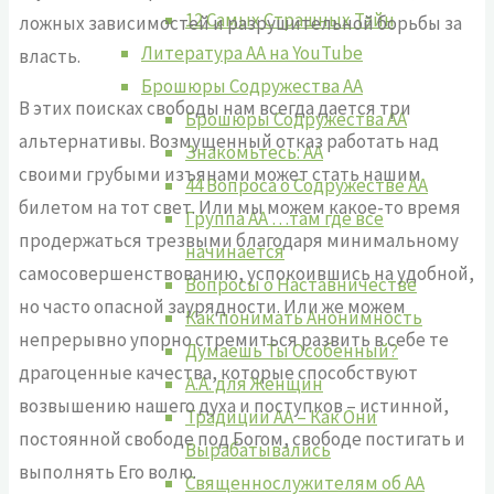
12 Самых Страшных Тайн
ложных зависимостей и разрушительной борьбы за
Литература АА на YouTube
власть.
Брошюры Содружества АА
В этих поисках свободы нам всегда дается три
Брошюры Содружества АА
альтернативы. Возмущенный отказ работать над
Знакомьтесь: АА
своими грубыми изъянами может стать нашим
44 Вопроса о Содружестве АА
билетом на тот свет. Или мы можем какое-то время
Группа АА …там где все
продержаться трезвыми благодаря минимальному
начинается
самосовершенствованию, успокоившись на удобной,
Вопросы о Наставничестве
но часто опасной заурядности. Или же можем
Как понимать Анонимность
непрерывно упорно стремиться развить в себе те
Думаешь Ты Особенный?
драгоценные качества, которые способствуют
А.А. для Женщин
возвышению нашего духа и поступков – истинной,
Традиции АА – Как Они
постоянной свободе под Богом, свободе постигать и
Вырабатывались
выполнять Его волю.
Священнослужителям об АА