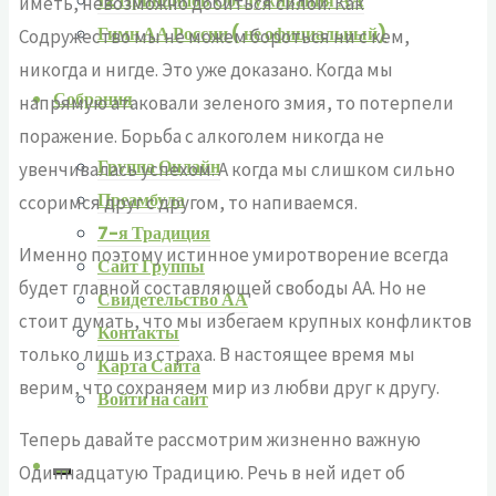
12 Принципов Обслуживания АА
иметь, невозможно добиться силой. Как
Гимн АА России ( не официальный)
Содружество мы не можем бороться ни с кем,
никогда и нигде. Это уже доказано. Когда мы
Собрания
напрямую атаковали зеленого змия, то потерпели
поражение. Борьба с алкоголем никогда не
Группа Онлайн
увенчивалась успехом. А когда мы слишком сильно
Преамбула
ссоримся друг с другом, то напиваемся.
7-я Традиция
Именно поэтому истинное умиротворение всегда
Сайт Группы
будет главной составляющей свободы АА. Но не
Свидетельство АА
стоит думать, что мы избегаем крупных конфликтов
Контакты
только лишь из страха. В настоящее время мы
Карта Сайта
верим, что сохраняем мир из любви друг к другу.
Войти на сайт
Теперь давайте рассмотрим жизненно важную
Одиннадцатую Традицию. Речь в ней идет об