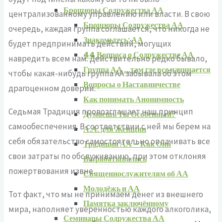
Брошюры Содружества АА
централизованному управлению или власти. В свою
Брошюры Содружества АА
очередь, каждая группа соглашается, что никогда не
Знакомьтесь: АА
будет предпринимать действий, могущих
44 Вопроса о Содружестве АА
навредить всем нам. Действительно редко бывало,
Группа АА …там где все начинается
чтобы какая-нибудь группа АА забывала об этом
Вопросы о Наставничестве
драгоценном доверии.
Как понимать Анонимность
Седьмая Традиция провозглашает наш принцип
Думаешь Ты Особенный?
самообеспечения. В соответствии с ней мы берем на
А.А. для Женщин
себя обязательство самостоятельно оплачивать все
Традиции АА – Как Они
свои затраты по обслуживанию, при этом отклоняя
Вырабатывались
пожертвования извне.
Священнослужителям об АА
Молодёжь и АА
Тот факт, что мы не принимаем денег из внешнего
Памятка заключённому
мира, наполняет уверенностью каждого алкоголика,
Семинары Содружества АА