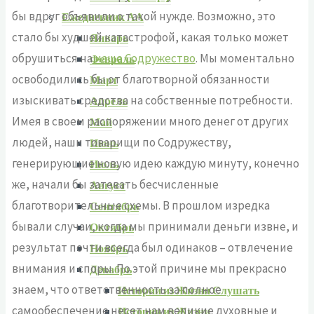
бы вдруг объявили о такой нужде. Возможно, это
Ежедневник АА
стало бы худшей катастрофой, какая только может
Январь
обрушиться на
наше Содружество
. Мы моментально
Февраль
освободились бы от благотворной обязанности
Март
изыскивать средства на собственные потребности.
Апрель
Имея в своем распоряжении много денег от других
Май
людей, наши товарищи по Содружеству,
Июнь
генерирующие новую идею каждую минуту, конечно
Июль
же, начали бы затевать бесчисленные
Август
благотворительные схемы. В прошлом изредка
Сентябрь
бывали случаи, когда мы принимали деньги извне, и
Октябрь
результат почти всегда был одинаков – отвлечение
Ноябрь
внимания и споры. По этой причине мы прекрасно
Декабрь
знаем, что ответственность за полное
Истории из Жизни Слушать
самообеспечение несет нам великие духовные и
Истории из Жизни