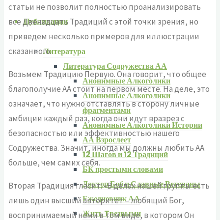
статьи не позволит полностью проанализировать
Публикации
все Двенадцать Традиций с этой точки зрения, но
приведем несколько примеров для иллюстрации
сказанного.
Литература
Литература Содружества АА
Возьмем Традицию Первую. Она говорит, что общее
Анонимные Алкоголики
благополучие АА стоит на первом месте. На деле, это
Анонимные Алкоголики
означает, что нужно отставлять в сторону личные
фрагментами
амбиции каждый раз, когда они идут вразрез с
Анонимные Алкоголики Истории
безопасностью или эффективностью нашего
АА Взрослеет
Содружества. Значит, иногда мы должны любить АА
12 Шагов и 12 Традиций
больше, чем самих себя.
БК простыми словами
Доктор Боб и Славные Ветераны
Вторая Традиция гласит: «В делах нашей группы есть
Ежедневник АА
лишь один высший авторитет – любящий Бог,
Жить Tрезвыми
воспринимаемый нами в том виде, в котором Он