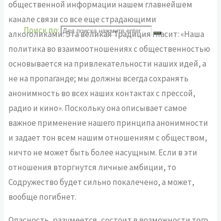
общественной информации нашем главнейшем
канале связи со все еще страдающими
Поиск по:
алкоголиками. Эта великая Традиция гласит: «Наша
политика во взаимоотношениях с общественностью
основывается на привлекательности наших идей, а
не на пропаганде; мы должны всегда сохранять
анонимность во всех наших контактах с прессой,
радио и кино». Поскольку она описывает самое
важное применение нашего принципа анонимности
и задает тон всем нашим отношениям с обществом,
ничто не может быть более насущным. Если в эти
отношения вторгнутся личные амбиции, то
Содружество будет сильно покалечено, а может,
вообще погибнет.
Опасность, разумеется, состоит в возможности того,