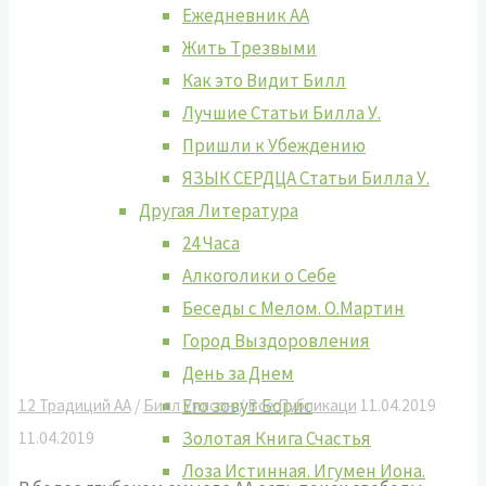
Ежедневник АА
Жить Tрезвыми
Как это Видит Билл
Лучшие Cтатьи Билла У.
Пришли к Убеждению
ЯЗЫК СЕРДЦА Статьи Билла У.
Другая Литература
24 Часа
Алкоголики о Себе
Беседы с Мелом. О.Мартин
Город Выздоровления
День за Днем
Его зовут Борис
12 Традиций АА
/
Билл Уилсон
/
Все Публикаци
11.04.2019
Золотая Книга Счастья
11.04.2019
Лоза Истинная. Игумен Иона.