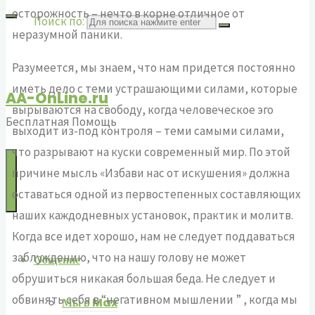
осторожность – нечто в корне отличное от
Поиск по:
неразумной паники.
Разумеется, мы знаем, что нам придется постоянно
иметь дело с теми устрашающими силами, которые
AA-OnLine.ru
вырываются на свободу, когда человеческое эго
Бесплатная Помощь
выходит из-под контроля – теми самыми силами,
что разрывают на куски современный мир. По этой
причине мысль «Избави нас от искушения» должна
оставаться одной из первостепенных составляющих
наших каждодневных установок, практик и молитв.
Когда все идет хорошо, нам не следует поддаваться
заблуждению, что на нашу голову не может
Общение
обрушиться никакая большая беда. Не следует и
обвинять себя в “негативном мышлении ” , когда мы
Мы в Max