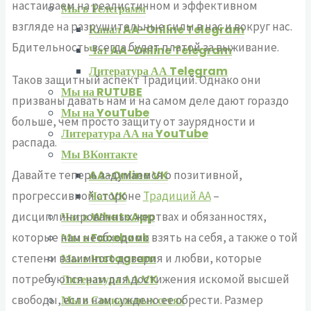
настаиваем на реалистичном и эффективном
Мы в Телеграмм
взгляде на разрушительные силы в нас и вокруг нас.
Канал AA-Online Telegram
Бдительность всегда будет платой за выживание.
Чат AA-Online Telegram
Литература АА Telegram
Таков защитный аспект Традиций. Однако они
Мы на RUTUBE
призваны давать нам и на самом деле дают гораздо
Мы на YouTube
больше, чем просто защиту от заурядности и
Литература АА на YouTube
распада.
Мы ВКонтакте
Давайте теперь задумаемся о позитивной,
AA-Online VK
прогрессивной стороне
Традиций АА
–
Чат VK
дисциплинированных жертвах и обязанностях,
Чат в WhatsApp
которые нам необходимо взять на себя, а также о той
Мы в Facebook
степени взаимного доверия и любви, которые
Мы в Instagram
потребуются нам для достижения искомой высшей
Литература АА VK
свободы, если нам суждено ее обрести. Размер
Мы в Социальных сетях