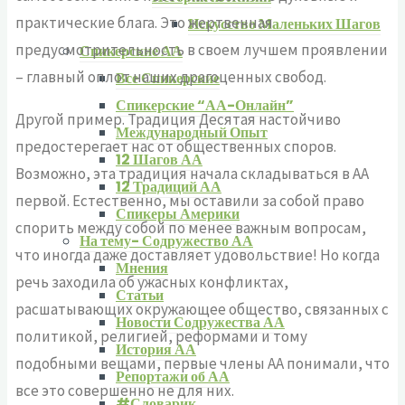
практические блага. Это жертвенная
Искусство Маленьких Шагов
предусмотрительность в своем лучшем проявлении
Спикерские АА
– главный оплот наших драгоценных свобод.
Все Спикерские
Спикерские “АА-Онлайн”
Другой пример. Традиция Десятая настойчиво
Международный Опыт
предостерегает нас от общественных споров.
12 Шагов АА
Возможно, эта традиция начала складываться в АА
12 Традиций АА
первой. Естественно, мы оставили за собой право
Спикеры Америки
спорить между собой по менее важным вопросам,
На тему- Содружество АА
что иногда даже доставляет удовольствие! Но когда
Мнения
речь заходила об ужасных конфликтах,
Статьи
расшатывающих окружающее общество, связанных с
Новости Содружества АА
политикой, религией, реформами и тому
История АА
подобными вещами, первые члены АА понимали, что
Репортажи об АА
все это совершенно не для них.
#Словарик