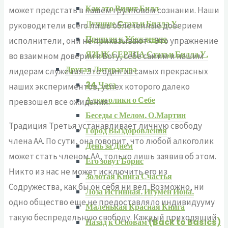
Как это Видит Билл
может предстать в нашем групповом сознании. Наши
Лучшие Cтатьи Билла У.
руководители всего лишь облеченные доверием
Пришли к Убеждению
исполнители, они не приказывают». Это упражнение
ЯЗЫК СЕРДЦА Статьи Билла У.
во взаимном доверии к Богу, себе самим и нашим
Другая Литература
лидерам служения. Это один из самых прекрасных
24 Часа
наших экспериментов, успех которого далеко
Алкоголики о Себе
превзошел все ожидания.
Беседы с Мелом. О.Мартин
Традиция Третья устанавливает личную свободу
Город Выздоровления
члена АА. По сути, она говорит, что любой алкоголик
День за Днем
может стать членом АА, только лишь заявив об этом.
Его зовут Борис
Никто из нас не может исключить его из
Золотая Книга Счастья
Содружества, как бы он себя ни вел. Возможно, ни
Лоза Истинная. Игумен Иона.
одно общество еще не предоставляло индивидууму
Маленькая Красная Книга
такую беспредельную свободу. Каждый приходящий
Назад к Основам (Back to Basics)