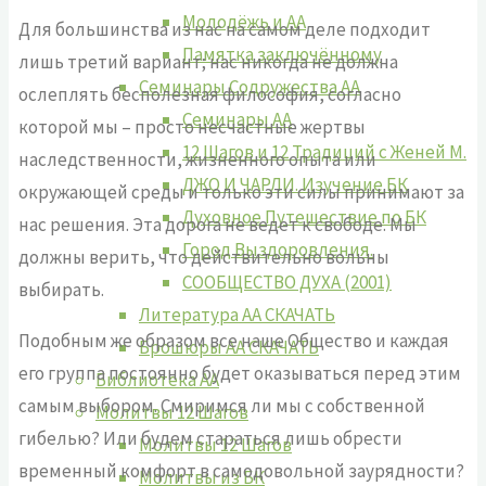
Молодёжь и АА
Для большинства из нас на самом деле подходит
Памятка заключённому
лишь третий вариант; нас никогда не должна
Семинары Содружества АА
ослеплять бесполезная философия, согласно
Семинары АА
которой мы – просто несчастные жертвы
12 Шагов и 12 Традиций с Женей М.
наследственности, жизненного опыта или
ДЖО И ЧАРЛИ. Изучение БК
окружающей среды и только эти силы принимают за
Духовное Путешествие по БК
нас решения. Эта дорога не ведет к свободе. Мы
Город Выздоровления.
должны верить, что действительно вольны
СООБЩЕСТВО ДУХА (2001)
выбирать.
Литература АА СКАЧАТЬ
Подобным же образом все наше Общество и каждая
Брошюры АА СКАЧАТЬ
его группа постоянно будет оказываться перед этим
Библиотека АА
самым выбором. Смиримся ли мы с собственной
Молитвы 12 Шагов
гибелью? Или будем стараться лишь обрести
Молитвы 12 Шагов
временный комфорт в самодовольной заурядности?
Молитвы из БК