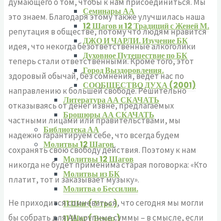
думающего о том, чтобы к нам присоединиться. Мы
Семинары АА
это знаем. Благодаря этому также улучшилась наша
12 Шагов и 12 Традиций с Женей М.
репутация в обществе, потому что людям нравится
ДЖО И ЧАРЛИ. Изучение БК
идея, что некогда безответственные алкоголики
Духовное Путешествие по БК
теперь стали ответственными. Кроме того, этот
Город Выздоровления.
здоровый обычай, без сомнения, ведет нас по
СООБЩЕСТВО ДУХА (2001)
направлению к большей свободе. Решительно
Литература АА СКАЧАТЬ
отказываясь от денег извне, предлагаемых
Брошюры АА СКАЧАТЬ
частными лицами или правительствами, мы
Библиотека АА
надежно гарантируем себе, что всегда будем
Молитвы 12 Шагов
сохранять свою свободу действия. Поэтому к нам
Молитвы 12 Шагов
никогда не будет применима старая поговорка: «Кто
Молитвы из БК
платит, тот и заказывает музыку».
Молитва о Бессилии.
Не приходится сомневаться, что сегодня мы могли
11 Шаг ( Утро )
бы собрать для АА крупные суммы – в смысле, если
11 Шаг ( Вечер )