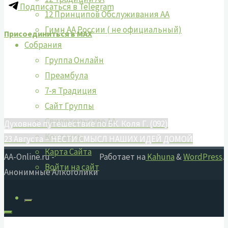
Подписаться в Telegram
12 Принципов Обслуживания АА
Гимн АА России ( не официальный)
Присоединиться в MAX
Собрания
Группа Онлайн
Преамбула
7-я Традиция
Сайт Группы
Свидетельство АА
Духовное путешествие по БК. Коля Г. (092)
Контакты
23 Августа – НЕСТИ СМЫСЛ НАШИХ ИДЕЙ ДОМОЙ
Карта Сайта
AA-Online.ru -
Работает на
Kahuna
&
WordPress
.
Войти на сайт
Анонимные Алкоголики