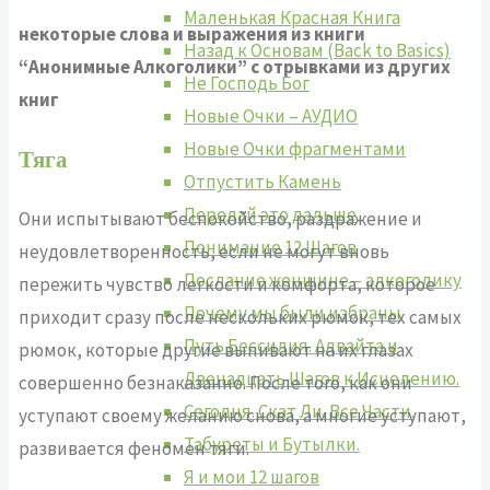
Маленькая Красная Книга
некоторые слова и выражения из книги
Назад к Основам (Back to Basics)
“Анонимные Алкоголики” с отрывками из других
Не Господь Бог
книг
Новые Очки – АУДИО
Новые Очки фрагментами
Тяга
Отпустить Камень
Передай это дальше
Они испытывают беспокойство, раздражение и
Понимание 12 Шагов
неудовлетворенность, если не могут вновь
Послание женщине – алкоголику
пережить чувство легкости и комфорта, которое
Почему мы были избраны
приходит сразу после нескольких рюмок, тех самых
Путь Бессилия. Адвайта и
рюмок, которые другие выпивают на их глазах
Двенадцать Шагов к Исцелению.
совершенно безнаказанно. После того, как они
Сегодня. Скат Ли. Все Части.
уступают своему желанию снова, а многие уступают,
Табуреты и Бутылки.
развивается феномен тяги.
Я и мои 12 шагов