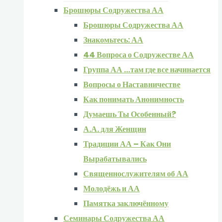
Брошюры Содружества АА
Брошюры Содружества АА
Знакомьтесь: АА
44 Вопроса о Содружестве АА
Группа АА …там где все начинается
Вопросы о Наставничестве
Как понимать Анонимность
Думаешь Ты Особенный?
А.А. для Женщин
Традиции АА – Как Они
Вырабатывались
Священнослужителям об АА
Молодёжь и АА
Памятка заключённому
Семинары Содружества АА