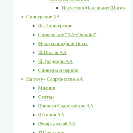
Искусство Маленьких Шагов
Спикерские АА
Все Спикерские
Спикерские “АА-Онлайн”
Международный Опыт
12 Шагов АА
12 Традиций АА
Спикеры Америки
На тему- Содружество АА
Мнения
Статьи
Новости Содружества АА
История АА
Репортажи об АА
#Словарик