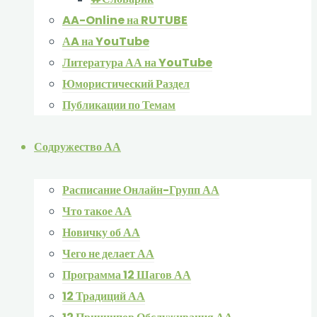
AA-Online на RUTUBE
АA на YouTube
Литература АА на YouTube
Юмористический Раздел
Публикации по Темам
Содружество АА
Расписание Онлайн-Групп АА
Что такое АА
Новичку об АА
Чего не делает АА
Программа 12 Шагов АА
12 Традиций АА