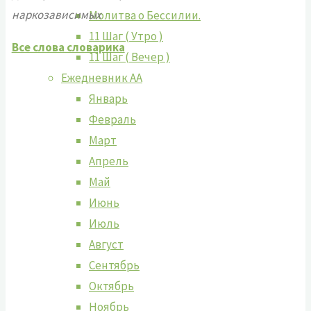
наркозависимых
Молитва о Бессилии.
11 Шаг ( Утро )
Все слова словарика
11 Шаг ( Вечер )
Ежедневник АА
Январь
Февраль
Март
Апрель
Май
Июнь
Июль
Август
Сентябрь
Октябрь
Ноябрь