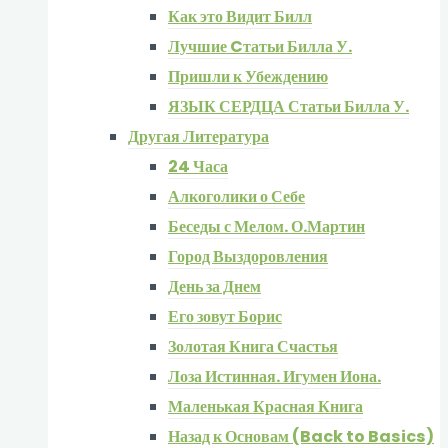
Как это Видит Билл
Лучшие Cтатьи Билла У.
Пришли к Убеждению
ЯЗЫК СЕРДЦА Статьи Билла У.
Другая Литература
24 Часа
Алкоголики о Себе
Беседы с Мелом. О.Мартин
Город Выздоровления
День за Днем
Его зовут Борис
Золотая Книга Счастья
Лоза Истинная. Игумен Иона.
Маленькая Красная Книга
Назад к Основам (Back to Basics)