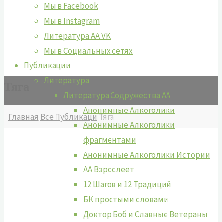
Мы в Facebook
Мы в Instagram
Литература АА VK
Мы в Социальных сетях
Публикации
Литература
Тяга
Литература Содружества АА
Анонимные Алкоголики
Главная
Все Публикаци
Тяга
Анонимные Алкоголики
фрагментами
Анонимные Алкоголики Истории
АА Взрослеет
12 Шагов и 12 Традиций
БК простыми словами
Доктор Боб и Славные Ветераны