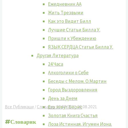
Ежедневник АА
Жить Tрезвыми
Как это Видит Билл
Лучшие Cтатьи Билла У.
Пришли к Убеждению
ЯЗЫК СЕРДЦА Статьи Билла У.
Другая Литература
24 Часа
Алкоголики о Себе
Беседы с Мелом. О.Мартин
Город Выздоровления
День за Днем
Его зовут Борис
Все Публикаци
/
Словарик
22.08.2021
20.08.2021
Золотая Книга Счастья
#
Словарик
Лоза Истинная. Игумен Иона.