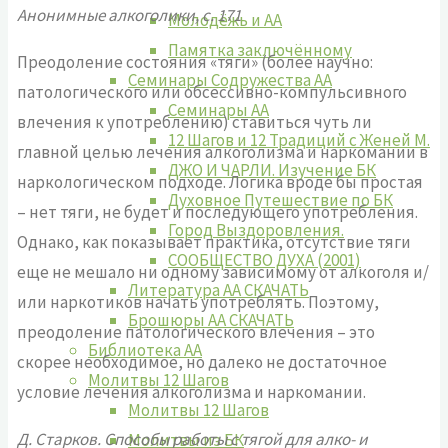
Анонимные алкоголики, с. 171
Молодёжь и АА
Памятка заключённому
Преодоление состояния «тяги» (более научно:
Семинары Содружества АА
патологического или обсессивно-компульсивного
Семинары АА
влечения к употреблению) ставиться чуть ли
12 Шагов и 12 Традиций с Женей М.
главной целью лечения алкоголизма и наркомании в
ДЖО И ЧАРЛИ. Изучение БК
наркологическом подходе. Логика вроде бы простая
Духовное Путешествие по БК
– нет тяги, не будет и последующего употребления.
Город Выздоровления.
Однако, как показывает практика, отсутствие тяги
СООБЩЕСТВО ДУХА (2001)
еще не мешало ни одному зависимому от алкоголя и/
Литература АА СКАЧАТЬ
или наркотиков начать употреблять. Поэтому,
Брошюры АА СКАЧАТЬ
преодоление патологического влечения – это
Библиотека АА
скорее необходимое, но далеко не достаточное
Молитвы 12 Шагов
условие лечения алкоголизма и наркомании.
Молитвы 12 Шагов
Д. Старков. Способы работы с тягой для алко- и
Молитвы из БК