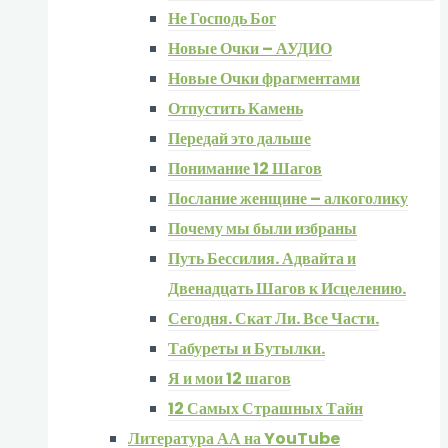
Не Господь Бог
Новые Очки – АУДИО
Новые Очки фрагментами
Отпустить Камень
Передай это дальше
Понимание 12 Шагов
Послание женщине – алкоголику
Почему мы были избраны
Путь Бессилия. Адвайта и
Двенадцать Шагов к Исцелению.
Сегодня. Скат Ли. Все Части.
Табуреты и Бутылки.
Я и мои 12 шагов
12 Самых Страшных Тайн
Литература АА на YouTube