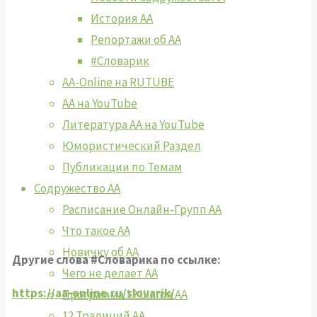
История АА
Репортажи об АА
#Словарик
AA-Online на RUTUBE
АA на YouTube
Литература АА на YouTube
Юмористический Раздел
Публикации по Темам
Содружество АА
Расписание Онлайн-Групп АА
Что такое АА
Новичку об АА
Другие слова #Словарика
по ссылке:
Чего не делает АА
https://aa-online.ru/slovarik/
Программа 12 Шагов АА
12 Традиций АА