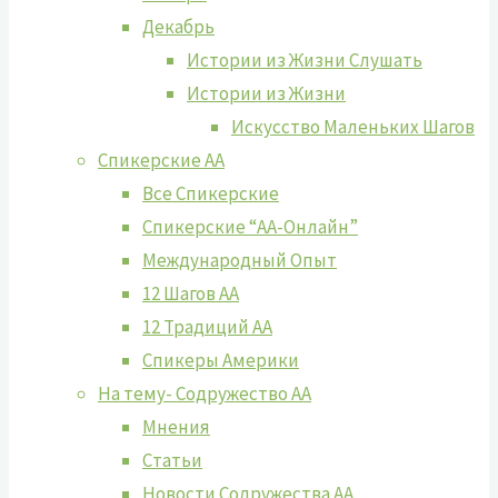
Декабрь
Истории из Жизни Слушать
Истории из Жизни
Искусство Маленьких Шагов
Спикерские АА
Все Спикерские
Спикерские “АА-Онлайн”
Международный Опыт
12 Шагов АА
12 Традиций АА
Спикеры Америки
На тему- Содружество АА
Мнения
Статьи
Новости Содружества АА