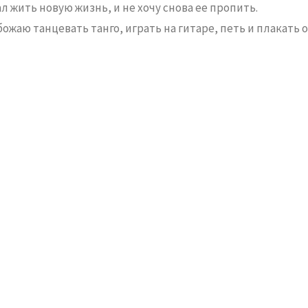
чал жить новую жизнь, и не хочу снова ее пропить.
ожаю танцевать танго, играть на гитаре, петь и плакать о