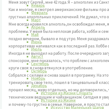
‎Меня зовут Сергей, мне 42 года. Я – алкоголик из Сан
Январь
Как и многие, я смотрел американские фильмы про а
Февраль
грустных алкогольных приключений. Не думал, что ок
Март
‎Мне всегда нравился алкоголь,он освобождал меня, 
Апрель
проблемы. У меня была неплохая работа, хобби и сем
Май
поздно вечером, бывало и под утро. Меня раздражали
Июнь
корпоративах напивался как в последний раз. Хобби
Июль
Иногда я не выходил на работу. После очередного за
Август
спонсором, мне показалось, что проблем с алкоголем 
Сентябрь
круги своя: я снова втянулся в употребление.
Октябрь
Собрался с силами и снова зашёл в программу. На это
Ноябрь
тренировать свое тело, пошел в танцевальный класс 
Декабрь
прошел месяц, живу отдельно, но мы договорились, 
Истории из Жизни Слушать
техническим ведущим и чайханщиком. Сегодня я увере
Истории из Жизни
и почему-то грустно в семье. Наверное, я просто ста
Искусство Маленьких Шагов