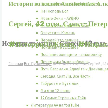
Истории из жизни Анонимных Алк
Назад к Основам (Back to Basics)
Не Господь Бог
Новые Очки – АУДИО
Сергей, 42 года, Санкт-Петер
Новые Очки фрагментами
Отпустить Камень
Передай это дальше
Истории из жизни. Сергей, 42 года
#ИсторииИзЖизни, #Инфок
Понимание 12 Шагов
Послание женщине – алкоголику
Почему мы были избраны
Главная
Все Публикаци
Истории из жизни. Сергей, 42 
Путь Бессилия. Адвайта и Двенадца
Сегодня. Скат Ли. Все Части.
Табуреты и Бутылки.
Я и мои 12 шагов
12 Самых Страшных Тайн
Литература АА на YouTube