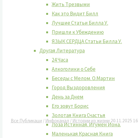
Жить Tрезвыми
Как это Видит Билл
Лучшие Cтатьи Билла У.
Пришли к Убеждению
ЯЗЫК СЕРДЦА Статьи Билла У.
Другая Литература
24 Часа
Алкоголики о Себе
Беседы с Мелом. О.Мартин
Город Выздоровления
День за Днем
Его зовут Борис
Золотая Книга Счастья
Все Публикаци
/
Инфоканал
/
Истории из жизни
20.11.2025
16
Лоза Истинная. Игумен Иона.
Маленькая Красная Книга