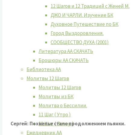
12 Шагов и 12 Традиций с Женей М.
ДЖО И ЧАРЛИ. Изучение БК
Духовное Путешествие по БК
Город Выздоровления.
СООБЩЕСТВО ДУХА (2001)
Литература АА СКАЧАТЬ
Брошюры АА СКАЧАТЬ
Библиотека АА
Молитвы 12 Шагов
Молитвы 12 Шагов
Молитвы из БК
Молитва о Бессилии.
11 Шаг ( Утро )
11 Шаг ( Вечер )
Сергей: Похмелье стало продолжением пьянки.
Ежедневник АА