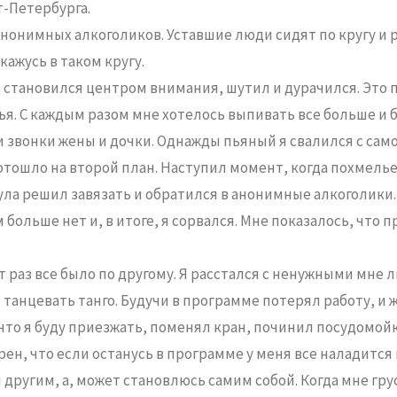
кт-Петербурга.
нонимных алкоголиков. Уставшие люди сидят по кругу и 
ажусь в таком кругу.
я становился центром внимания, шутил и дурачился. Это 
ья. С каждым разом мне хотелось выпивать все больше и 
 звонки жены и дочки. Однажды пьяный я свалился с самок
 отошло на второй план. Наступил момент, когда похмель
гула решил завязать и обратился в анонимные алкоголики
больше нет и, в итоге, я сорвался. Мне показалось, что 
т раз все было по другому. Я расстался с ненужными мне 
танцевать танго. Будучи в программе потерял работу, и ж
что я буду приезжать, поменял кран, починил посудомой
н, что если останусь в программе у меня все наладится 
л другим, а, может становлюсь самим собой. Когда мне гру