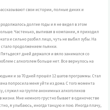
рассказывают свои истории, полные диких и
продолжалось долгие годы и я не видел в этом
больше. Частенько, выпивая в компании, я приходил
ата и сильно разбил лицо, чуть не выбил зубы. На
е стало продолжением пьянки.
. Пятьдесят дней держался и вяло занимался со
проблем с алкоголем больше нет. Все вернулось на
людьми и за 70 дней прошёл 12 шагов программы. Стал
ена попросила меня уйти из дома. С того момента
ку, служил на группе анонимных алкоголиков
в жизни. Мне немного грустно бывает в одиночестве
стно, я улыбаюсь, иногда танцую и пою. Иногда плачу,