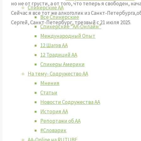
но не от грусти, а от того, что теперь я свободен, на
Спикерские АА
Сейчас я все тот же алкоголик из Санкт-Петербурга,об
Все Спикерские
Сергей, Санкт-Петербург, трезвый с 21 июля 2025.
Спикерские “АА-Онлайн”
Международный Опыт
12 Шагов АА
12 Традиций АА
Спикеры Америки
На тему- Содружество АА
Мнения
Статьи
Новости Содружества АА
История АА
Репортажи об АА
#Словарик
AA-Online на RUTUBE