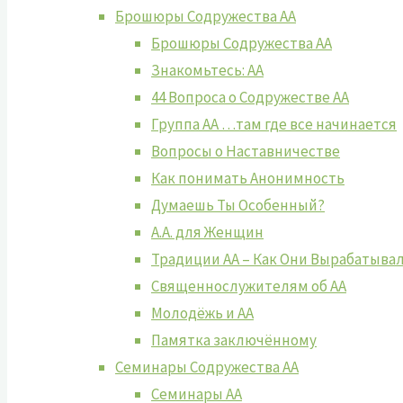
Брошюры Содружества АА
Брошюры Содружества АА
Знакомьтесь: АА
44 Вопроса о Содружестве АА
Группа АА …там где все начинается
Вопросы о Наставничестве
Как понимать Анонимность
Думаешь Ты Особенный?
А.А. для Женщин
Традиции АА – Как Они Вырабатыва
Священнослужителям об АА
Молодёжь и АА
Памятка заключённому
Семинары Содружества АА
Семинары АА