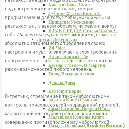
Реальность не дает людям
абсолютного
контроля
Как это Видит Билл
над настроениями и чувствами; эмоции
Лучшие Cтатьи Билла У.
предназначены для того, чтобы
реагировать
на
Пришли к Убеждению
реальность и, главным образом, на реалии вокруг
ЯЗЫК СЕРДЦА Статьи Билла У.
себя.
Абсолютное управление
эмоциями, в смысле
Другая Литература
абсолютно автономного определения своего
24 Часа
настроения и чувств, включает в себя требование
Алкоголики о Себе
неограниченности и, как следствие, выходит за
Беседы с Мелом. О.Мартин
рамки возможностей любого человека.
Город Выздоровления
День за Днем
Его зовут Борис
В-третьих, стремление к такому абсолютному
Золотая Книга Счастья
контролю привело, со всей извращённой иронией,
Лоза Истинная. Игумен Иона.
характерной для глубоко религиозной мысли, к
Маленькая Красная Книга
совершенно противоположному – абсолютной
Назад к Основам (Back to Basics)