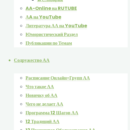
AA-Online на RUTUBE
АA на YouTube
Литература АА на YouTube
Юмористический Раздел
Публикации по Темам
Содружество АА
Расписание Онлайн-Групп АА
Что такое АА
Новичку об АА
Чего не делает АА
Программа 12 Шагов АА
12 Традиций АА