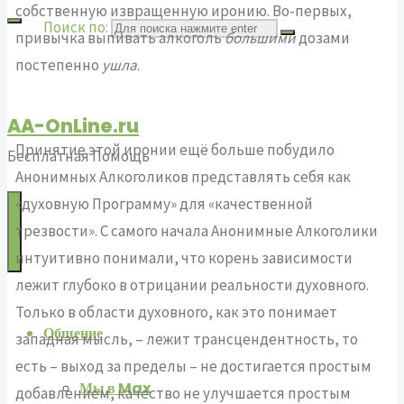
собственную извращенную иронию. Во-первых,
Поиск по:
привычка выпивать алкоголь
большими
дозами
постепенно
ушла
.
AA-OnLine.ru
Принятие этой иронии ещё больше побудило
Бесплатная Помощь
Анонимных Алкоголиков представлять себя как
«духовную Программу» для «качественной
трезвости». С самого начала Анонимные Алкоголики
интуитивно понимали, что корень зависимости
лежит глубоко в отрицании реальности духовного.
Только в области духовного, как это понимает
Общение
западная мысль, – лежит трансцендентность, то
есть – выход за пределы – не достигается простым
Мы в Max
добавлением, качество не улучшается простым