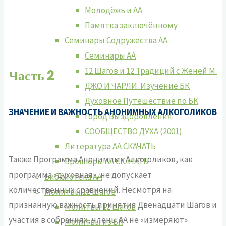
Молодёжь и АА
Памятка заключённому
Семинары Содружества АА
Семинары АА
12 Шагов и 12 Традиций с Женей М.
Часть 2
ДЖО И ЧАРЛИ. Изучение БК
Духовное Путешествие по БК
ЗНАЧЕНИЕ И ВАЖНОСТЬ АНОНИМНЫХ АЛКОГОЛИКОВ
Город Выздоровления.
СООБЩЕСТВО ДУХА (2001)
Литература АА СКАЧАТЬ
Также Программа Анонимных Алкоголиков, как
Брошюры АА СКАЧАТЬ
программа «духовная», не допускает
Библиотека АА
количественных сравнений. Несмотря на
Молитвы 12 Шагов
признанную важность принятия Двенадцати Шагов и
Молитвы 12 Шагов
участия в собраниях, члены АА не «измеряют»
Молитвы из БК