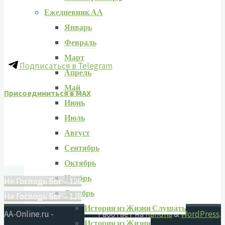
Ежедневник АА
Январь
Февраль
Март
Подписаться в Telegram
Апрель
Май
Присоединиться в MAX
Июнь
Июль
Август
Сентябрь
Октябрь
Ноябрь
Не Господь Бог – 126
Декабрь
Не Господь Бог – 128
Истории из Жизни Слушать
AA-Online.ru -
Работает на
Kahuna
&
WordPress
.
Истории из Жизни