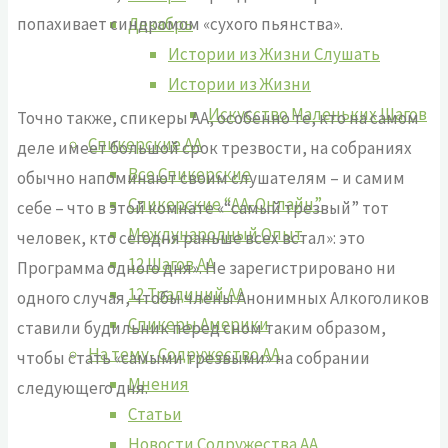
Декабрь
попахивает синдромом «сухого пьянства».
Истории из Жизни Слушать
Истории из Жизни
Искусство Маленьких Шагов
Точно также, спикеры АА, особенно те, кто на самом
Спикерские АА
деле имеет большой срок трезвости, на собраниях
Все Спикерские
обычно напоминают своим слушателям – и самим
Спикерские “АА-Онлайн”
себе – что в этой комнате «“самый трезвый” тот
Международный Опыт
человек, кто сегодня раньше всех встал»: это
12 Шагов АА
Программа одного дня». Не зарегистрировано ни
12 Традиций АА
одного случая, чтобы члены Анонимных Алкоголиков
Спикеры Америки
ставили будильник перед сном таким образом,
На тему- Содружество АА
чтобы стать «самыми трезвыми» на собрании
Мнения
следующего дня.
Статьи
Новости Содружества АА