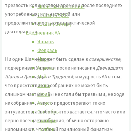
трезвость количеством времени после последнего
Молитва о Бессилии.
употребления, или частотой или
11 Шаг ( Утро )
продолжительностью их практической
11 Шаг ( Вечер )
деятельности.
Ежедневник АА
Январь
Февраль
Март
Ни один Шаг не может быть сделан в
совершенстве
,
Апрель
подчёркивал Уилсон и после написания
Двенадцати
Май
Шагов и Двенадцати Традиций
; и мудрость АА в том,
Июнь
что присутствие на собраниях не может быть
Июль
слишком частым. «Вы не стали бы трезвыми, не ходя
Август
на собрания», – часто предостерегают таких
Сентябрь
энтузиастов; а любому, кто хвастается, что часто или
Октябрь
верно посещает собрания, обычно осторожно
Ноябрь
напоминают, что такой грандиозный фанатизм