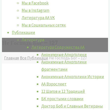
Мы в Facebook
Мы в Instagram
Литература АА VK
Мы в Социальных сетях
Публикации
Литература
Не Господь Бог – 127
Литература Содружества АА
Анонимные Алкоголики
Главная
Все Публикаци
Не Господь Бог – 127
Анонимные Алкоголики
фрагментами
Анонимные Алкоголики Истории
АА Взрослеет
12 Шагов и 12 Традиций
БК простыми словами
Доктор Боб и Славные Ветераны