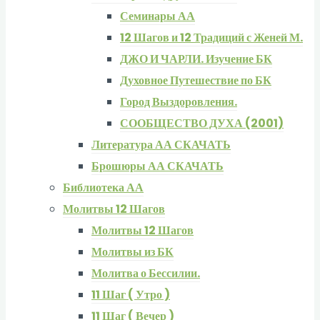
Семинары АА
12 Шагов и 12 Традиций с Женей М.
ДЖО И ЧАРЛИ. Изучение БК
Духовное Путешествие по БК
Город Выздоровления.
СООБЩЕСТВО ДУХА (2001)
Литература АА СКАЧАТЬ
Брошюры АА СКАЧАТЬ
Библиотека АА
Молитвы 12 Шагов
Молитвы 12 Шагов
Молитвы из БК
Молитва о Бессилии.
11 Шаг ( Утро )
11 Шаг ( Вечер )