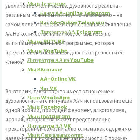
Мы в Телеграмм
увеличением количества. Духовность реальна –
Канал AA-Online Telegram
реальным может быть и то, что не осязаемо – на
Чат AA-Online Telegram
самом деле это первое и единственное объявление
Литература АА Telegram
АА. Не количество напитков, оставшихся не
Мы на RUTUBE
выпитыми, а «жизнь по Программе», которая
Мы на YouTube
представляла собой очевидность в трезвости её
Литература АА на YouTube
членов.
Мы ВКонтакте
AA-Online VK
Чат VK
Во-вторых, также то, что имеет отношение к
Чат в WhatsApp
духовности, – это интуиция АА и использование ещё
Мы в Facebook
одной иронии, присущей феномену алкоголизма,
Мы в Instagram
ирония, которая связывает представление
Литература АА VK
трехсторонней болезни алкоголизма как одержимо-
Мы в Социальных сетях
навязчивой и искажающей зависимости. В поисках