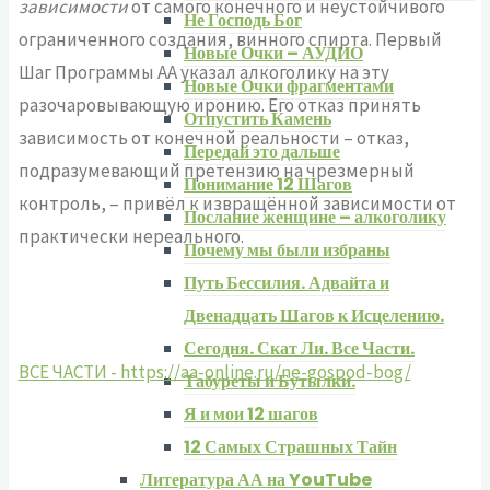
зависимости
от самого конечного и неустойчивого
Не Господь Бог
ограниченного создания, винного спирта. Первый
Новые Очки – АУДИО
Шаг Программы АА указал алкоголику на эту
Новые Очки фрагментами
разочаровывающую иронию. Его отказ принять
Отпустить Камень
зависимость от конечной реальности – отказ,
Передай это дальше
подразумевающий претензию на чрезмерный
Понимание 12 Шагов
контроль, – привёл к извращённой зависимости от
Послание женщине – алкоголику
практически нереального.
Почему мы были избраны
Путь Бессилия. Адвайта и
Двенадцать Шагов к Исцелению.
Сегодня. Скат Ли. Все Части.
ВСЕ ЧАСТИ - https://aa-online.ru/ne-gospod-bog/
Табуреты и Бутылки.
Я и мои 12 шагов
12 Самых Страшных Тайн
Литература АА на YouTube