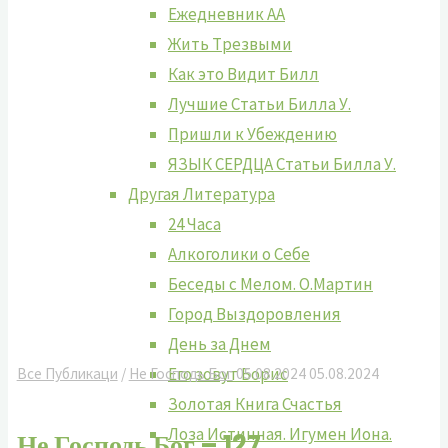
Ежедневник АА
Жить Tрезвыми
Как это Видит Билл
Лучшие Cтатьи Билла У.
Пришли к Убеждению
ЯЗЫК СЕРДЦА Статьи Билла У.
Другая Литература
24 Часа
Алкоголики о Себе
Беседы с Мелом. О.Мартин
Город Выздоровления
День за Днем
Его зовут Борис
Все Публикаци
/
Не Господь Бог
05.08.2024
05.08.2024
Золотая Книга Счастья
Лоза Истинная. Игумен Иона.
Не Господь Бог – 127