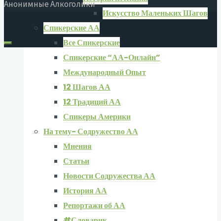
Анонимные Алкоголики
Искусство Маленьких Шагов
Спикерские АА
Все Спикерские
Спикерские “АА-Онлайн”
Международный Опыт
12 Шагов АА
12 Традиций АА
Спикеры Америки
На тему- Содружество АА
Мнения
Статьи
Новости Содружества АА
История АА
Репортажи об АА
#Словарик