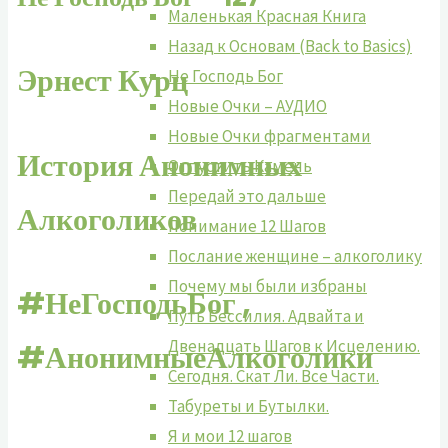
Маленькая Красная Книга
Назад к Основам (Back to Basics)
Эрнест Курц
Не Господь Бог
Новые Очки – АУДИО
Новые Очки фрагментами
История
Анонимных
Отпустить Камень
Передай это дальше
Алкоголиков
Понимание 12 Шагов
Послание женщине – алкоголику
Почему мы были избраны
#НеГосподьБог ,
Путь Бессилия. Адвайта и
Двенадцать Шагов к Исцелению.
#АнонимныеАлкоголики
Сегодня. Скат Ли. Все Части.
Табуреты и Бутылки.
Я и мои 12 шагов