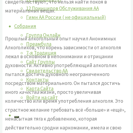
свидетельствуют, что нельзя найти покоя в
12 Принципов Обслуживания АА
материальных вещах.
Гимн АА России ( не официальный)
Собрания
Группа Онлайн
Прошлый алкогольный опыт научил Анонимных
Преамбула
Алкоголиков, что корень зависимости от алкоголя
7-я Традиция
лежал в основном в непонимании и отрицании
Сайт Группы
духовности. Активно употребляющий алкоголик
Свидетельство АА
пытался достичь духовного неограниченного
Контакты
посредством материального. Он пытался достичь
Карта Сайта
иного
качества
жизни, просто увеличивая
Войти на сайт
количество или время употребления алкоголя. Это
страстное желание требовать всё «больше» и «ещё»,
ненасытная тяга к добавлению, которая
действительно сродни наркомании, имела и свою