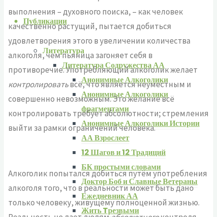
выполнения – духовного поиска, – как человек
Публикации
качественно растущий, пытается добиться
удовлетворения этого в увеличении количества
Литература
алкоголя, чем пьяница загоняет себя в
Литература Содружества АА
противоречие. Употребляющий алкоголик желает
Анонимные Алкоголики
контролировать
всё, что является неуместным и
Анонимные Алкоголики
совершенно невозможным. Это желание всё
фрагментами
контролировать требует абсолютности; стремления
Анонимные Алкоголики Истории
выйти за рамки ограничений человека.
АА Взрослеет
12 Шагов и 12 Традиций
БК простыми словами
Алкоголик попытался добиться путём употребления
Доктор Боб и Славные Ветераны
алкоголя того, что в реальности может быть дано
Ежедневник АА
только человеку, живущему полноценной жизнью.
Жить Tрезвыми