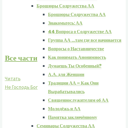
Брошюры Содружества АА
Брошюры Содружества АА
Знакомьтесь: АА
44 Вопроса о Содружестве АА
Группа АА …там где все начинается
Вопросы о Наставничестве
Все части
Как понимать Анонимность
Думаешь Ты Особенный?
А.А. для Женщин
Читать
Традиции АА – Как Они
Не Господь Бог
Вырабатывались
Священнослужителям об АА
Молодёжь и АА
Памятка заключённому
Семинары Содружества АА