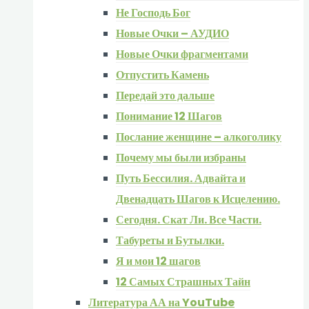
Не Господь Бог
Новые Очки – АУДИО
Новые Очки фрагментами
Отпустить Камень
Передай это дальше
Понимание 12 Шагов
Послание женщине – алкоголику
Почему мы были избраны
Путь Бессилия. Адвайта и
Двенадцать Шагов к Исцелению.
Сегодня. Скат Ли. Все Части.
Табуреты и Бутылки.
Я и мои 12 шагов
12 Самых Страшных Тайн
Литература АА на YouTube