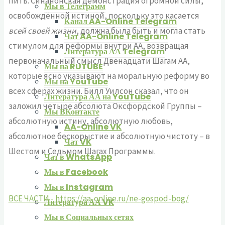
пить. Синанонская демонстрация огромной силы,
Мы в Телеграмм
освобождённой истиной, поскольку это касается
Канал AA-Online Telegram
всей своей жизни
, должна была быть и могла стать
Чат AA-Online Telegram
стимулом для реформы внутри АА, возвращая
Литература АА Telegram
первоначальный смысл Двенадцати Шагам АА,
Мы на RUTUBE
которые ясно указывают на моральную реформу во
Мы на YouTube
всех сферах жизни. Билл Уилсон сказал, что он
Литература АА на YouTube
заложил четыре абсолюта Оксфордской Группы –
Мы ВКонтакте
абсолютную истину, абсолютную любовь,
AA-Online VK
абсолютное бескорыстие и абсолютную чистоту – в
Чат VK
Шестом и Седьмом Шагах Программы.
Чат в WhatsApp
Мы в Facebook
Мы в Instagram
ВСЕ ЧАСТИ - https://aa-online.ru/ne-gospod-bog/
Литература АА VK
Мы в Социальных сетях