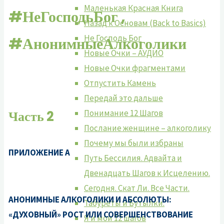
Маленькая Красная Книга
#НеГосподьБог ,
Назад к Основам (Back to Basics)
Не Господь Бог
#АнонимныеАлкоголики
Новые Очки – АУДИО
Новые Очки фрагментами
Отпустить Камень
Передай это дальше
Часть 2
Понимание 12 Шагов
Послание женщине – алкоголику
Почему мы были избраны
ПРИЛОЖЕНИЕ А
Путь Бессилия. Адвайта и
Двенадцать Шагов к Исцелению.
Сегодня. Скат Ли. Все Части.
АНОНИМНЫЕ АЛКОГОЛИКИ И АБСОЛЮТЫ:
Табуреты и Бутылки.
«ДУХОВНЫЙ» РОСТ ИЛИ СОВЕРШЕНСТВОВАНИЕ
Я и мои 12 шагов