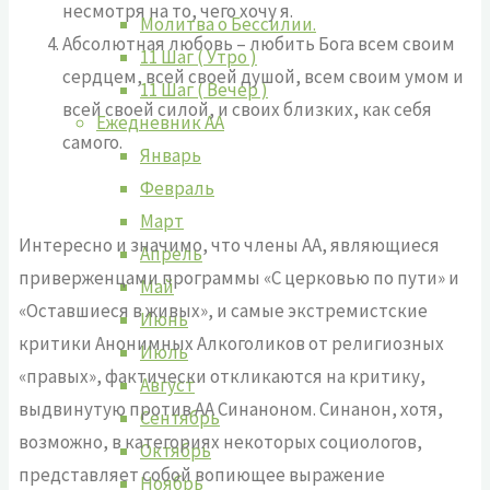
несмотря на то, чего хочу я.
Молитва о Бессилии.
Абсолютная любовь – любить Бога всем своим
11 Шаг ( Утро )
сердцем, всей своей душой, всем своим умом и
11 Шаг ( Вечер )
всей своей силой, и своих близких, как себя
Ежедневник АА
самого.
Январь
Февраль
Март
Интересно и значимо, что члены АА, являющиеся
Апрель
приверженцами программы «С церковью по пути» и
Май
«Оставшиеся в живых», и самые экстремистские
Июнь
критики Анонимных Алкоголиков от религиозных
Июль
«правых», фактически откликаются на критику,
Август
выдвинутую против АА Синаноном. Синанон, хотя,
Сентябрь
возможно, в категориях некоторых социологов,
Октябрь
представляет собой вопиющее выражение
Ноябрь