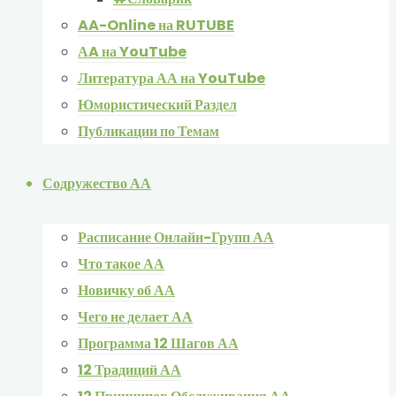
AA-Online на RUTUBE
АA на YouTube
Литература АА на YouTube
Юмористический Раздел
Публикации по Темам
Содружество АА
Расписание Онлайн-Групп АА
Что такое АА
Новичку об АА
Чего не делает АА
Программа 12 Шагов АА
12 Традиций АА