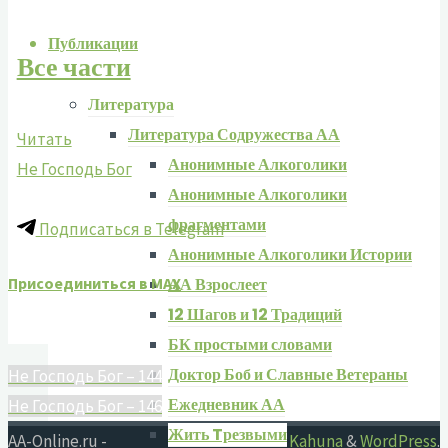
Публикации
Все части
Литература
Литература Содружества АА
Читать
Анонимные Алкоголики
Не Господь Бог
Анонимные Алкоголики
фрагментами
Подписаться в Telegram
Анонимные Алкоголики Истории
Присоединиться в MAX
АА Взрослеет
12 Шагов и 12 Традиций
БК простыми словами
Доктор Боб и Славные Ветераны
Не Господь Бог – 144
Ежедневник АА
Не Господь Бог – 146
Жить Tрезвыми
AA-Online.ru -
Работает на
Kahuna
&
WordPress
.