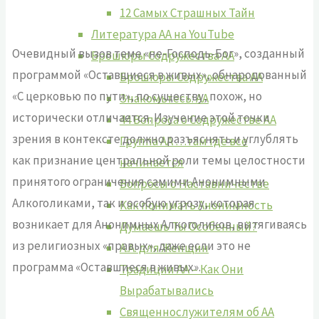
12 Самых Страшных Тайн
Литература АА на YouTube
Очевидный вызов теме «не-Господь-Бог», созданный
Брошюры Содружества АА
программой «Оставшиеся в живых», обнародованный
Брошюры Содружества АА
«С церковью по пути», по существу, похож, но
Знакомьтесь: АА
исторически отличается. Изучение этой точки
44 Вопроса о Содружестве АА
зрения в контексте должно разъяснять и углублять
Группа АА …там где все
как признание центральной роли темы целостности
начинается
принятого ограничения самими Анонимными
Вопросы о Наставничестве
Алкоголиками, так и особую угрозу, которая
Как понимать Анонимность
возникает для Анонимных Алкоголиков, вытягиваясь
Думаешь Ты Особенный?
из религиозных «правых», даже если это не
А.А. для Женщин
программа «Оставшиеся в живых».
Традиции АА – Как Они
Вырабатывались
Священнослужителям об АА