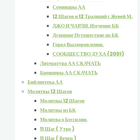
Семинары АА
12 Шагов и 12 Традиций с Женей М.
ДЖО И ЧАРЛИ. Изучение БК
Духовное Путешествие по БК
Город Выздоровления.
СООБЩЕСТВО ДУХА (2001)
Литература АА СКАЧАТЬ
Брошюры АА СКАЧАТЬ
Библиотека АА
Молитвы 12 Шагов
Молитвы 12 Шагов
Молитвы из БК
Молитва о Бессилии.
11 Шаг ( Утро )
11 Шаг ( Вечер )