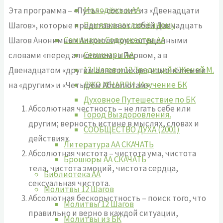
Молодёжь и АА
Эта программа – «Путь» – состоит из «Двенадцати
Памятка заключённому
Шагов», которые представляют собой Двенадцать
Семинары Содружества АА
Шагов Анонимных Алкоголиков с опущенными
Семинары АА
словами «перед алкоголем» в Первом, а в
12 Шагов и 12 Традиций с Женей М.
Двенадцатом «другим алкоголикам» изменёнными
ДЖО И ЧАРЛИ. Изучение БК
на «другим» и «Четырём Абсолютам»:
Духовное Путешествие по БК
Абсолютная честность – не лгать себе или
Город Выздоровления.
другим; верность истине в мыслях, словах и
СООБЩЕСТВО ДУХА (2001)
действиях.
Литература АА СКАЧАТЬ
Абсолютная чистота – чистота ума, чистота
Брошюры АА СКАЧАТЬ
тела, чистота эмоций, чистота сердца,
Библиотека АА
сексуальная чистота.
Молитвы 12 Шагов
Абсолютная бескорыстность – поиск того, что
Молитвы 12 Шагов
правильно и верно в каждой ситуации,
Молитвы из БК