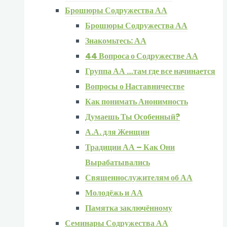
Брошюры Содружества АА
Брошюры Содружества АА
Знакомьтесь: АА
44 Вопроса о Содружестве АА
Группа АА …там где все начинается
Вопросы о Наставничестве
Как понимать Анонимность
Думаешь Ты Особенный?
А.А. для Женщин
Традиции АА – Как Они
Вырабатывались
Священнослужителям об АА
Молодёжь и АА
Памятка заключённому
Семинары Содружества АА