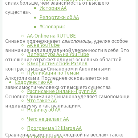
силах больше, чем зависимость от высшего
История АА
существа».
Репортажи об АА
#Словарик
AA-Online на RUTUBE
Синанон подчёркивает
самопомощь
, уделяя особое
АA на YouTube
внимание индивидуальной уверенности в себе. Это
Литература АА на YouTube
отношение отражает одну из основных областей
Юмористический Раздел
контраста между Синаноном и Анонимными
Публикации по Темам
Алкоголиками. Последнее основывается на
Содружество АА
зависимости человека от высшего существа.
Расписание Онлайн-Групп АА
Основное внимание Синанона уделяет самопомощи
Что такое АА
индивидууму и «актуализации».
Новичку об АА
Чего не делает АА
Программа 12 Шагов АА
Сравнение «самолета» с «лодкой на вёслах» также
12 Традиций АА