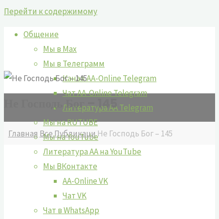
Перейти к содержимому
Общение
Мы в Max
Мы в Телеграмм
Канал AA-Online Telegram
Чат AA-Online Telegram
Не Господь Бог – 145
Литература АА Telegram
Мы на RUTUBE
Главная
Все Публикаци
Не Господь Бог – 145
Мы на YouTube
Литература АА на YouTube
Мы ВКонтакте
AA-Online VK
Чат VK
Чат в WhatsApp