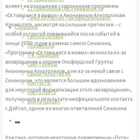
влияет на отношение сторонников программы
12 Принципов Обслуживания АА
«Оставшиеся в живых» к Анонимным Алкоголикам.
Гимн АА России ( не официальный)
Кроме того, несмотря на сильные претензии – с
Собрания
особой остротой появившейся после событий в
Группа Онлайн
конце 1970х годов в рамках самого Синанона,
Преамбула
«Программа «Оставшиеся в живых» возникла из-за
7-я Традиция
возвращения к корням Оксфордской Группы
Сайт Группы
Анонимных Алкоголиков, а не из-за некой связи с
Свидетельство АА
Синаноном, что является большим вдохновением
Контакты
для некоторой формализации этого «возвращения»,
Карта Сайта
полученного в результате неофициального контакта
Войти на сайт
с Дэйтоп, одним из многих ответвлений Синанона.
Критика, которую некоторые приверженцы «Пути»