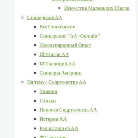
Искусство Маленьких Шагов
Спикерские АА
Все Спикерские
Спикерские “АА-Онлайн”
Международный Опыт
12 Шагов АА
12 Традиций АА
Спикеры Америки
На тему- Содружество АА
Мнения
Статьи
Новости Содружества АА
История АА
Репортажи об АА
#Словарик