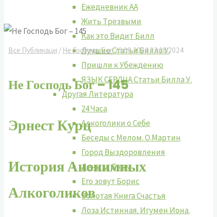
Ежедневник АА
Жить Tрезвыми
Как это Видит Билл
Лучшие Cтатьи Билла У.
Все Публикаци
/
Не Господь Бог
23.08.2024
23.08.2024
Пришли к Убеждению
ЯЗЫК СЕРДЦА Статьи Билла У.
Не Господь Бог – 145
Другая Литература
24 Часа
Эрнест Курц
Алкоголики о Себе
Беседы с Мелом. О.Мартин
Город Выздоровления
История
Анонимных
День за Днем
Его зовут Борис
Алкоголиков
Золотая Книга Счастья
Лоза Истинная. Игумен Иона.