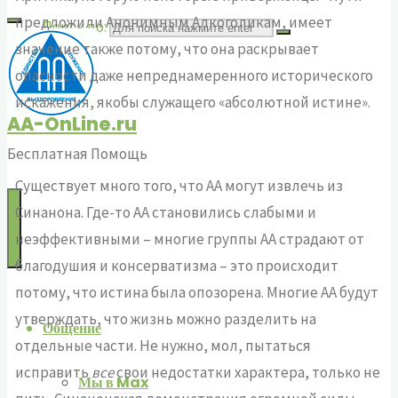
предложили Анонимным Алкоголикам, имеет
Поиск по:
значение также потому, что она раскрывает
опасности даже непреднамеренного исторического
искажения, якобы служащего «абсолютной истине».
AA-OnLine.ru
Бесплатная Помощь
Существует много того, что АА могут извлечь из
Синанона. Где-то АА становились слабыми и
неэффективными – многие группы АА страдают от
благодушия и консерватизма – это происходит
потому, что истина была опозорена. Многие АА будут
утверждать, что жизнь можно разделить на
Общение
отдельные части. Не нужно, мол, пытаться
исправить
все
свои недостатки характера, только не
Мы в Max