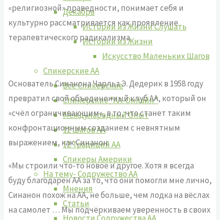
«религиозной» праведности, понимает себя и
Декабрь
культурно рассматривается как проявление
Истории из Жизни Слушать
терапевтического радикализма.
Истории из Жизни
Искусство Маленьких Шагов
Спикерские АА
Основатель Синанона Чарльз Э. Дедерик в 1958 году
Все Спикерские
превратил свой объединенный клуб АА, который он
Спикерские “АА-Онлайн”
«счёл ограничивающим», в то, что станет таким
Международный Опыт
конфронтационным созданием с невнятным
12 Шагов АА
выражением, как Синанон.
12 Традиций АА
Спикеры Америки
«Мы строили что-то новое и другое. Хотя я всегда
На тему- Содружество АА
буду благодарен АА за то, что они помогли мне лично,
Мнения
Синанон похож на АА, не больше, чем лодка на вёслах
Статьи
на самолет … Мы подчёркиваем уверенность в своих
Новости Содружества АА