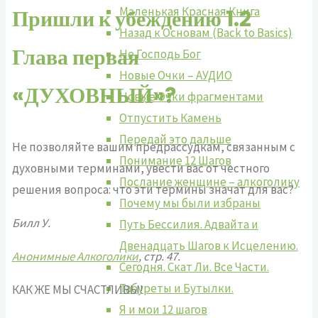
Маленькая Красная Книга
Пришли к убеждению 1.2
Назад к Основам (Back to Basics)
Глава первая
Не Господь Бог
Новые Очки – АУДИО
«ДУХОВНЫЙ»?
Новые Очки фрагментами
Отпустить Камень
Передай это дальше
Не позволяйте вашим предрассудкам, связанным с
Понимание 12 Шагов
духовными терминами, увести вас от честного
Послание женщине – алкоголику
решения вопроса: что эти термины значат для вас?
Почему мы были избраны
Билл У.
Путь Бессилия. Адвайта и
Двенадцать Шагов к Исцелению.
Анонимные Алкоголики
, стр. 47.
Сегодня. Скат Ли. Все Части.
Табуреты и Бутылки.
КАК ЖЕ МЫ СЧАСТЛИВЫ!
Я и мои 12 шагов