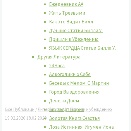
Ежедневник АА
Жить Tрезвыми
Как это Видит Билл
Лучшие Cтатьи Билла У.
Пришли к Убеждению
ЯЗЫК СЕРДЦА Статьи Билла У.
Другая Литература
24 Часа
Алкоголики о Себе
Беседы с Мелом. О.Мартин
Город Выздоровления
День за Днем
Его зовут Борис
Все Публикаци
/
Литература АА
/
Пришли к убеждению
Золотая Книга Счастья
19.02.2020
18.02.2020
Лоза Истинная. Игумен Иона.