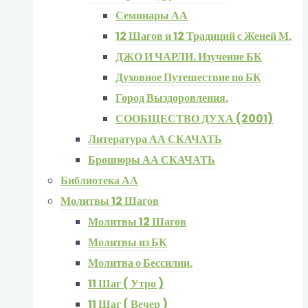
Семинары АА
12 Шагов и 12 Традиций с Женей М.
ДЖО И ЧАРЛИ. Изучение БК
Духовное Путешествие по БК
Город Выздоровления.
СООБЩЕСТВО ДУХА (2001)
Литература АА СКАЧАТЬ
Брошюры АА СКАЧАТЬ
Библиотека АА
Молитвы 12 Шагов
Молитвы 12 Шагов
Молитвы из БК
Молитва о Бессилии.
11 Шаг ( Утро )
11 Шаг ( Вечер )