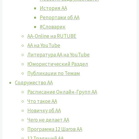
История АА
Репортажи об АА
#Словарик
AA-Online на RUTUBE
АA на YouTube
Литература АА на YouTube
Юмористический Раздел
Публикации по Темам
Содружество АА
Расписание Онлайн-Групп АА
Что такое АА
Новичку об АА
Чего не делает АА
Программа 12 Шагов АА
12 Традиций АА