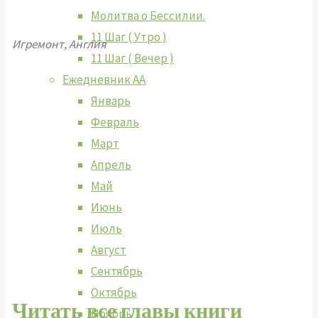
Молитва о Бессилии.
11 Шаг ( Утро )
Игремонт, Англия
11 Шаг ( Вечер )
Ежедневник АА
Январь
Февраль
Март
Апрель
Май
Июнь
Июль
Август
Сентябрь
Октябрь
Читать все главы книги
Ноябрь