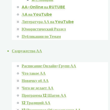
AA-Online на RUTUBE
АA на YouTube
Литература АА на YouTube
Юмористический Раздел
Публикации по Темам
Содружество АА
Расписание Онлайн-Групп АА
Что такое АА
Новичку об АА
Чего не делает АА
Программа 12 Шагов АА
12 Традиций АА