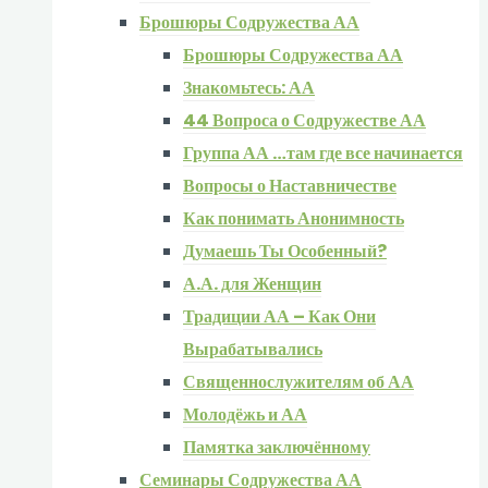
Брошюры Содружества АА
Брошюры Содружества АА
Знакомьтесь: АА
44 Вопроса о Содружестве АА
Группа АА …там где все начинается
Вопросы о Наставничестве
Как понимать Анонимность
Думаешь Ты Особенный?
А.А. для Женщин
Традиции АА – Как Они
Вырабатывались
Священнослужителям об АА
Молодёжь и АА
Памятка заключённому
Семинары Содружества АА