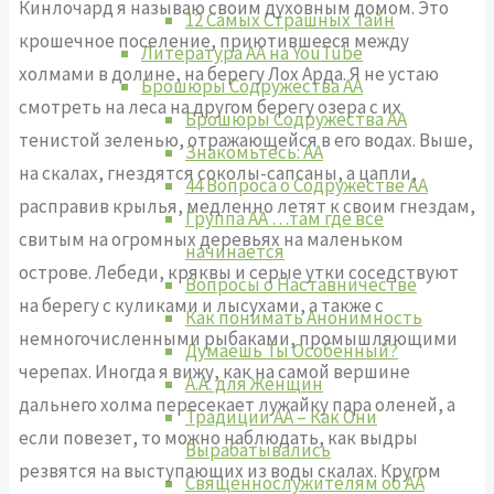
Кинлочард я называю своим духовным домом. Это
12 Самых Страшных Тайн
крошечное поселение, приютившееся между
Литература АА на YouTube
холмами в долине, на берегу Лох Арда. Я не устаю
Брошюры Содружества АА
смотреть на леса на другом берегу озера с их
Брошюры Содружества АА
тенистой зеленью, отражающейся в его водах. Выше,
Знакомьтесь: АА
на скалах, гнездятся соколы-сапсаны, а цапли,
44 Вопроса о Содружестве АА
расправив крылья, медленно летят к своим гнездам,
Группа АА …там где все
свитым на огромных деревьях на малень­ком
начинается
острове. Лебеди, кряквы и серые утки соседствуют
Вопросы о Наставничестве
на берегу с куликами и лысухами, а также с
Как понимать Анонимность
немногочисленными рыбаками, промышляющими
Думаешь Ты Особенный?
черепах. Иногда я вижу, как на самой вершине
А.А. для Женщин
дальнего холма пересекает лужайку пара оленей, а
Традиции АА – Как Они
если повезет, то можно наблюдать, как выдры
Вырабатывались
резвятся на выступающих из воды скалах. Кругом
Священнослужителям об АА