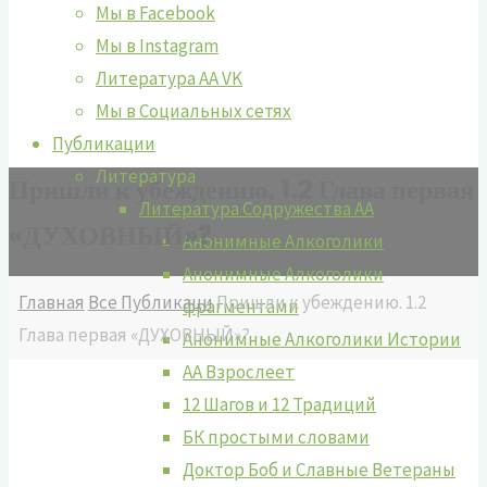
Мы в Facebook
Мы в Instagram
Литература АА VK
Мы в Социальных сетях
Публикации
Литература
Пришли к убеждению. 1.2 Глава первая
Литература Содружества АА
«ДУХОВНЫЙ»?
Анонимные Алкоголики
Анонимные Алкоголики
Главная
Все Публикаци
Пришли к убеждению. 1.2
фрагментами
Глава первая «ДУХОВНЫЙ»?
Анонимные Алкоголики Истории
АА Взрослеет
12 Шагов и 12 Традиций
БК простыми словами
Доктор Боб и Славные Ветераны