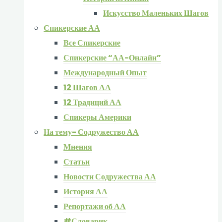
Искусство Маленьких Шагов
Спикерские АА
Все Спикерские
Спикерские “АА-Онлайн”
Международный Опыт
12 Шагов АА
12 Традиций АА
Спикеры Америки
На тему- Содружество АА
Мнения
Статьи
Новости Содружества АА
История АА
Репортажи об АА
#Словарик