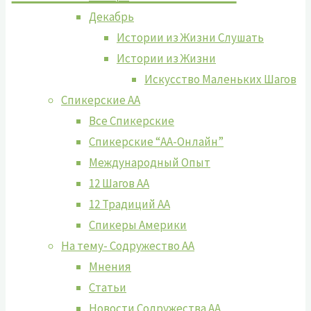
Декабрь
Истории из Жизни Слушать
Истории из Жизни
Искусство Маленьких Шагов
Спикерские АА
Все Спикерские
Спикерские “АА-Онлайн”
Международный Опыт
12 Шагов АА
12 Традиций АА
Спикеры Америки
На тему- Содружество АА
Мнения
Статьи
Новости Содружества АА