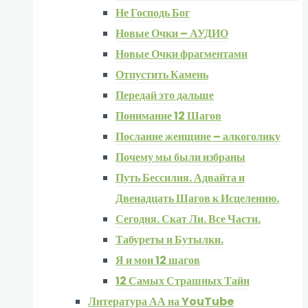
Не Господь Бог
Новые Очки – АУДИО
Новые Очки фрагментами
Отпустить Камень
Передай это дальше
Понимание 12 Шагов
Послание женщине – алкоголику
Почему мы были избраны
Путь Бессилия. Адвайта и
Двенадцать Шагов к Исцелению.
Сегодня. Скат Ли. Все Части.
Табуреты и Бутылки.
Я и мои 12 шагов
12 Самых Страшных Тайн
Литература АА на YouTube