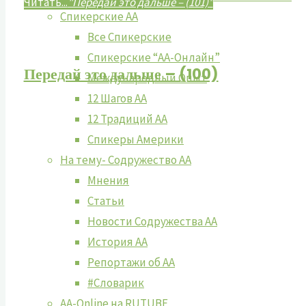
Читать...
"Передай это дальше – (101)"
Спикерские АА
Все Спикерские
Спикерские “АА-Онлайн”
Передай это дальше – (100)
Международный Опыт
12 Шагов АА
12 Традиций АА
Спикеры Америки
На тему- Содружество АА
Мнения
Статьи
Новости Содружества АА
История АА
Репортажи об АА
#Словарик
AA-Online на RUTUBE