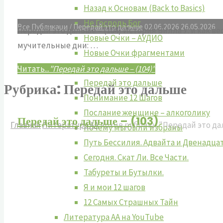
Назад к Основам (Back to Basics)
Не Господь Бог
Все Публикаци
/
Передай это дальше
02.06.2026
26.05.2026
Передай это дальше – (104) История Билла У. и как
Новые Очки – АУДИО
мучительные дни: …
Новые Очки фрагментами
Отпустить Камень
Читать...
"Передай это дальше – (104)"
Передай это дальше
Рубрика:
Передай это дальше
Понимание 12 Шагов
Послание женщине – алкоголику
Передай это дальше – (103)
Главная
Литература АА
Архив рубрики "Передай это д
Почему мы были избраны
Путь Бессилия. Адвайта и Двенадца
Сегодня. Скат Ли. Все Части.
Табуреты и Бутылки.
Я и мои 12 шагов
12 Самых Страшных Тайн
Литература АА на YouTube