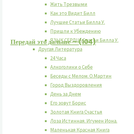
Жить Tрезвыми
Как это Видит Билл
Лучшие Cтатьи Билла У.
Пришли к Убеждению
ЯЗЫК СЕРДЦА Статьи Билла У.
Передай это дальше – (104)
Другая Литература
24 Часа
Алкоголики о Себе
Беседы с Мелом. О.Мартин
Город Выздоровления
День за Днем
Его зовут Борис
Золотая Книга Счастья
Лоза Истинная. Игумен Иона.
Маленькая Красная Книга