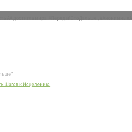
 весть АА достигла мира. #ПередайЭтоДальше , #Анонимн
альше"
ть Шагов к Исцелению.