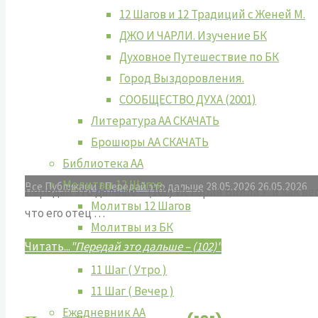
12 Шагов и 12 Традиций с Женей М.
ДЖО И ЧАРЛИ. Изучение БК
Духовное Путешествие по БК
Город Выздоровления.
СООБЩЕСТВО ДУХА (2001)
Литература АА СКАЧАТЬ
Брошюры АА СКАЧАТЬ
Библиотека АА
Молитвы 12 Шагов
Все Публикаци
/
Передай это дальше
28.05.2026
26.05.2026
Передай это дальше – (102) История Билла У. и как
Молитвы 12 Шагов
что его отец …
Молитвы из БК
Читать...
"Передай это дальше – (102)"
Молитва о Бессилии.
11 Шаг ( Утро )
11 Шаг ( Вечер )
Ежедневник АА